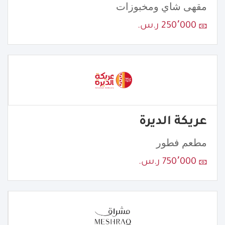
مقهى شاي ومخبوزات
250٬000 ر.س.
عريكة الديرة
مطعم فطور
750٬000 ر.س.