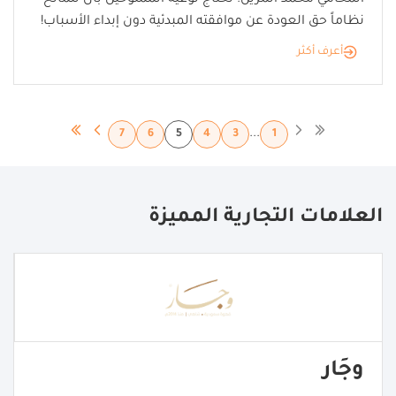
المحامي محمد المزين: نحتاج توعية الممنوحين بأن للمانح
نظاماً حق العودة عن موافقته المبدئية دون إبداء الأسباب!
أعرف أكثر
...
7
6
5
4
3
1
العلامات التجارية المميزة
وجَار