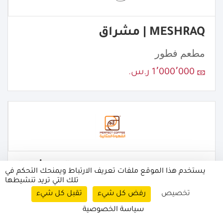
MESHRAQ | مشراق
مطعم فطور
1٬000٬000 ر.س.
PERFECT COFFEE | القهوة المثالية
يستخدم هذا الموقع ملفات تعريف الارتباط ويمنحك التحكم في
تلك التي تريد تنشيطها
قهوة مختصة
تخصيص
رفض كل شيء
تقبل كل شيء
172٬000 ر.س.
سياسة الخصوصية