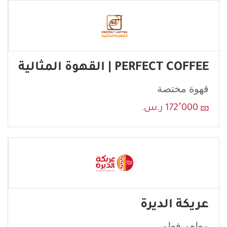
PERFECT COFFEE | القهوة المثالية
قهوة مختصة
172٬000 ر.س.
عريكة الديرة
مطعم فطور