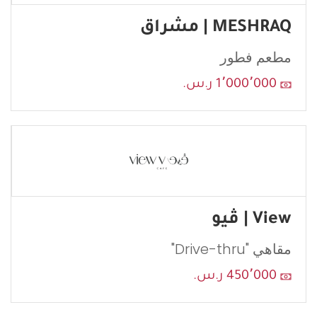
MESHRAQ | مشراق
مطعم فطور
إرسال
1٬000٬000 ر.س.
View | ڤيو
مقاهي "Drive-thru"
450٬000 ر.س.