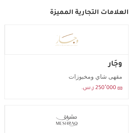
فلافل ثمار.
العلامات التجارية المميزة
If
you
see
this,
leave
this
وجَار
form
field
مقهى شاي ومخبوزات
blank
250٬000 ر.س.