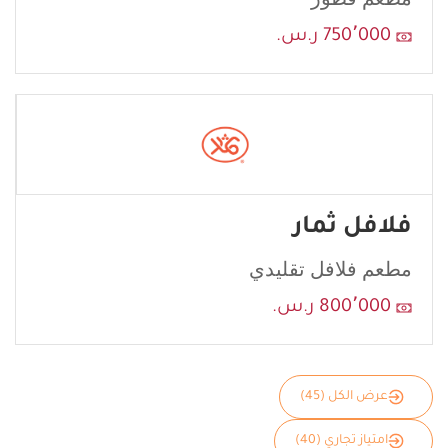
750٬000 ر.س.
فلافل ثمار
مطعم فلافل تقليدي
800٬000 ر.س.
عرض الكل (45)
امتياز تجاري (40)