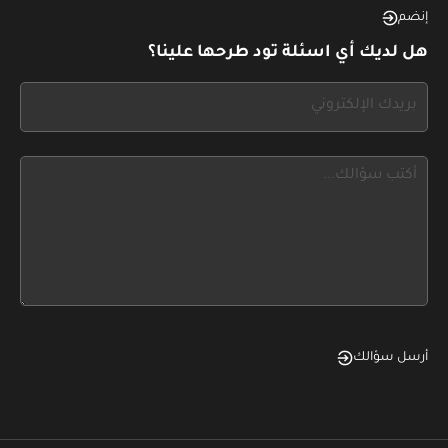
this,
إنضم
leave
هل لديك أي اسئلة تود طرحها علينا؟
this
form
If
field
you
blank
see
this,
leave
this
form
field
blank
أرسل سؤالك