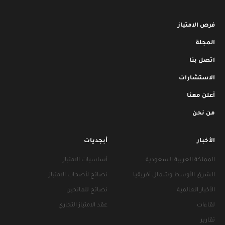
فرص الامتياز
المجلة
اتصل بنا
الاستشارات
أعلن معنا
من نحن
الأخبار
أبجديات
المملكة العربية السعودية
أساسيات الامتياز
الشرق الأوسط وشمال أفريقيا
نصائح لأصحاب الامتياز
الأخبار العالمية
نصائح للمانحين
لقاءات
عقد الامتياز التجاري
تقارير