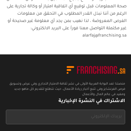
صحة المعلومات قبل توقيع أي اتفاقية امتياز أو وكالة تجارية على
الرغم من أننا نبذل القدر المطلوب في التحقق من معلومات
الفرص المعروضة ، لذا نهيب بمن يجد أي معلومة غير صحيحة أو
غير مكتملة التواصل معنا فوراَ على البريد الالكتروني:
alarfaj@franchising.sa
منصتنا تعد البوابة العربية الأولى في نشر ثقافة الامتياز التجاري وفي عرض وتسويق
فرص الفرنشايز وفي تتبع أخبار ريادة الأعمال، حيث نتطلع لتقديم كل ماهو جديد
ومفيد في عالم المال والأعمال
الاشتراك في النشرة الإخبارية
If
you
see