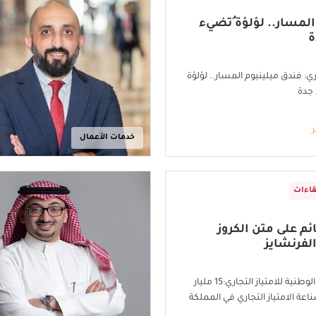
المسار.. لؤلؤة ُتضيء
ة
: فندق ميلينيوم المسار.. لؤلؤة
جدة
ر
خدمات الأعمال
قاءات
م على متن الكروز
لفرنشايز
رئيس اللجنة الوطنية للامتياز التجاري:15 مليار
اعة الامتياز التجاري في المملكة