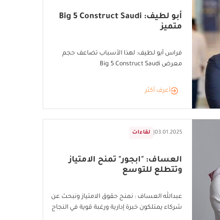
أبو لطيف: Big 5 Construct Saudi
متميز
فراس أبو لطيف: لهذا الأسباب تضاعف حجم
معرض Big 5 Construct Saudi
أعرف أكثر
03.01.2025
|
لقاءات
العساف: "ابجور" تمنح الامتياز
وتتطلع للتوسع
عبدالله العساف : نمنح حقوق الامتياز ونبحث عن
شركاء يمتلكون خبرة إدارية ورغبة قوية في النجاح