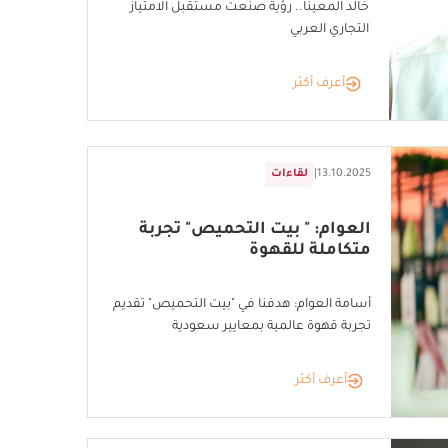
خالد المعينا.. رؤية صنعت مستقبل الامتياز
التجاري العربي
أعرف أكثر
13.10.2025
|
لقاءات
العوام: " بيت التحميص" تجربة
متكاملة للقهوة
أسامة العوام: هدفنا في "بيت التحميص" تقديم
تجربة قهوة عالمية بمعايير سعودية
أعرف أكثر