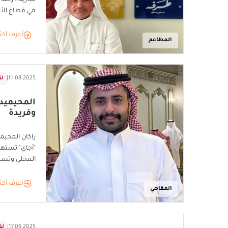
تجارية… رحلة 
في قطاع الأ
أعرف أكث
المطاعم
11.08.2025
|
لق
المحيميد:
وفريدة
راكان المحيم
"أجاي" تسته
المحلي وتسع
أعرف أكث
المقاهي
17.06.2025
|
لق