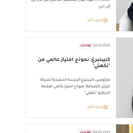
ARTDOM تقود حوار التصميم العالمي من الرياض
إلى دبي
أعرف أكثر
20.07.2025
|
لقاءات
كنيبنبرغ: نموذج امتياز عالمي من
"نكهتي"
مارلويس كنيبنبرغ الرئيسة التنفيذية لشركة
كيرتن للضيافة: نموذج امتياز عالمي لعلامة
الجيلاتو "نكهتي"
أعرف أكثر
28.05.2025
|
لقاءات