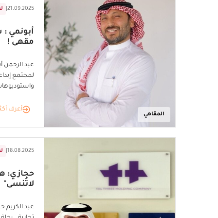
21.09.2025
|
ل
أبونمي : ش
مقهى !
عبد الرحمن أ
لمجتمع إبد
واستوديوهات
أعرف أكث
المقاهي
18.08.2025
|
ل
حجازي: هد
لاتُنسى"
عبد الكريم ح