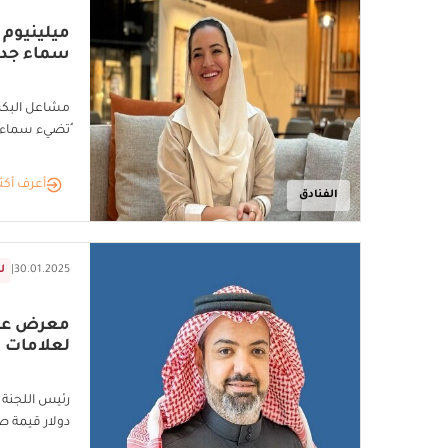
ميلينيوم 
سماء جد
مشاعل البكري
ُتضيء سماء 
أعرف أكث
الفنادق
30.01.2025
|
ل
معرض عائ
لعلامات ا
دولار قيمة صن