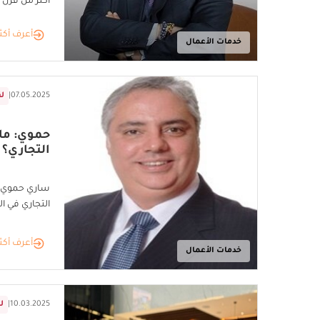
أكثر من قرن م
أعرف أكث
خدمات الأعمال
07.05.2025
|
ل
حموي: ماه
التجاري؟
ساري حموي: 
التجاري في ا
أعرف أكث
خدمات الأعمال
10.03.2025
|
ل