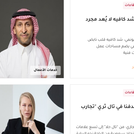
قاءات
د كافيه لا يُعد مجرد
بونمي: شد كافيه قلب نابض
اعي يضم مساحات عمل
 فنية
ر
خدمات الأعمال
قاءات
فنا في تال ثري "تجارب
جازي: من “تال حلا” إلى تسع علامات