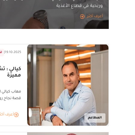
وربحية في قطاع الأغذية
أعرف أكثر
19.10.2025
|
لق
كيالي : 
مميزة
مهاب كيالي 
قصة نجاح رو
أعرف أكث
المطاعم