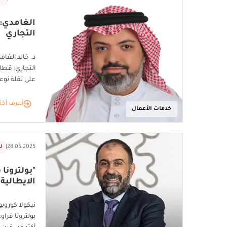
الغامدي: ن
التجاري
د. خالد الغام
التجاري: قطاع
على نقلة نوع
أعرف أكث
خدمات الأعمال
28.05.2025
|
ل
"بولترونا 
الايطالية
نيكولا كوروب
بولترونا فراو: