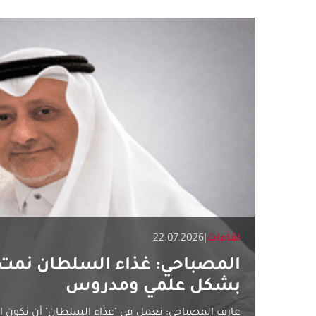
لقاءات
|
22.07.2026
المصباحي: غذاء السلطان نم
بشكل علمي ومدروس
عارف المصباحي: نعمل في "غذاء السلطان" أن نكون الن