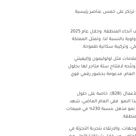
 ترتكز على خمس عناصر رئيسية
ونعتمد في هذا التوجّه رؤية مزدوجة واضحة: تعزيز أداء العلامات التي نمثلها حالياً، وتوسيع انتشارها في مختلف أنحاء المنطقة. وخلال عام 2025
ذات أولوية بالنسبة لنا، وتمثل المملكة
يكي، وتركيبة سكانية طموحة.
علامات مثل لولوليمون وإليفينتي
نيلياني، لتقديم تجارب متفرّدة لعملائنا. وقد بدأنا نلمس زخماً قوياً لعلامة إليفينتي منذ إطلاقها في 2024، ونتّجه لافتتاح ستة متاجر لها بحلول
طاً لها في دول الخليج بنهاية العام، مدعومة بحضور رقمي قوي
لأعمال (
B2B
)، خاصة على حلول
ذا النمو. ففي العام الماضي، شهد
هذا القطاع نمواً بنسبة 36%، وسجّلت بولترونا فراو نمواً في الإيرادات بمقدار خمسة أضعاف. والأهم، تسجيل نمو مذهل بنسبة 230% في مبيعات
منطقة.
وجهات، والارتقاء بتجربة التجزئة في