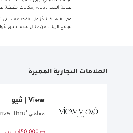
الوقت الحقيقي. وإلى جانب نشاط التجزئ
علامة أليسي، ونرى إمكانات حقيقية في 
وفي النهاية، نركّز على القطاعات التي 
موقع الريادة من خلال فهم عميق لأولوي
العلامات التجارية المميزة
View | ڤيو
مقاهي "Drive-thru"
450٬000 ر.س.