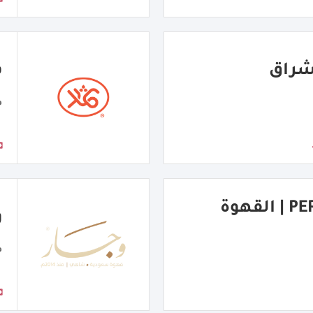
ف
م
PERFECT COFFEE | القهوة
و
م