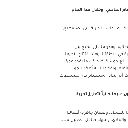
ن العلامات التجارية العالمية وحققتم نمواً قياسياً بنسبة 26% في العام الماضي. وخلال هذا العام،
لعلامات التجارية التي نضيفها إلى
يطالية، وقدرتها على المزج بين
 في منطقتنا. ومنذ افتتاح متجرها
ادات بلغ خمسة أضعاف، ما يؤكد عمق
م، وثقة متبادلة تُمهّد لنمو
اث أثر إيجابي ومستدام في المجتمعات
عليها حالياً لتعزيز تجربة
 للعملاء، وضمان جاهزية أعمالنا
والمادي. وسواء تفاعل العميل معنا