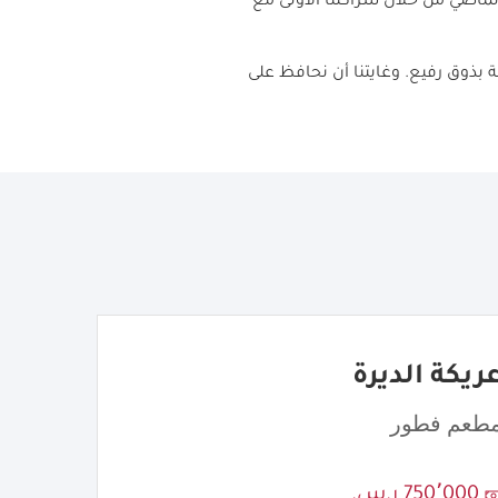
الماضي من خلال شراكتنا الأولى مع
مة بذوق رفيع. وغايتنا أن نحافظ على
ريكة الديرة
طعم فطور
750٬000 ر.س.