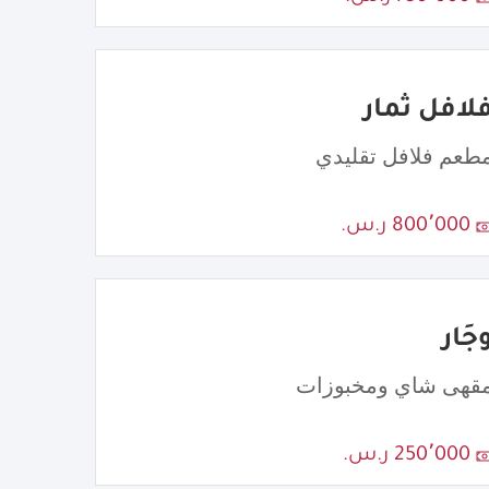
لافل ثمار
طعم فلافل تقليدي
800٬000 ر.س.
جَار
قهى شاي ومخبوزات
250٬000 ر.س.