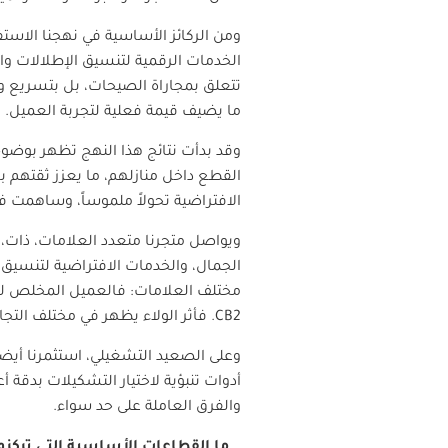
ومن الركائز الأساسية في نهجنا الاستفا
الخدمات الرقمية لتنسيق الإطلالات وا
تتعلق بمجاراة الصيحات، بل بتسريع و
ما يضيف قيمة فعلية لتجربة العميل.
وقد بدأت نتائج هذا النهج تظهر بوضوح
القطع داخل منازلهم، ما يعزز ثقتهم با
الافتراضية تحولاً ملموساً، وساهمت في رفع الإيرادات بنسبة 3%، إ
ويواصل متجرنا متعدد العلامات، ذات، ر
الجمال، والخدمات الافتراضية لتنسيق
مختلف العلامات: فالعميل المخلص لد
CB2
. فأثر الولاء يظهر في مختلف التجا
وعلى الصعيد التشغيلي، استثمرنا أيضاً في الأت
أدوات تنبؤية لاختيار التشكيلات بدقة أ
والفرق العاملة على حد سواء.
ما القطاعات الأساسية التي تركزو