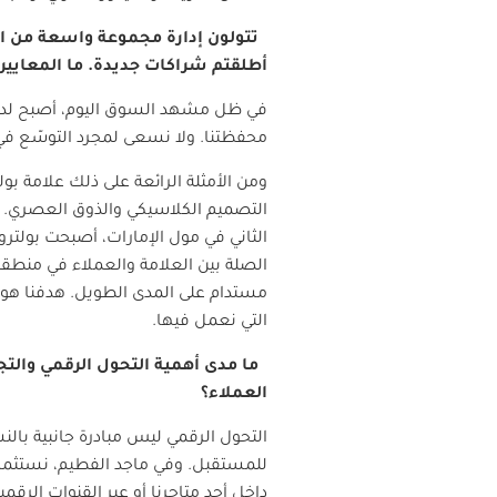
أطلقتم شراكات جديدة. ما المعايير ا
في ظل مشهد السوق اليوم، أصبح لدى ا
محفظتنا. ولا نسعى لمجرد التوسّع في
ومن الأمثلة الرائعة على ذلك علامة بولتر
التصميم الكلاسيكي والذوق العصري. وه
الثاني في مول الإمارات، أصبحت بولترو
الصلة بين العلامة والعملاء في منطقتن
مستدام على المدى الطويل. هدفنا هو ا
التي نعمل فيها.
ما مدى أهمية التحول الرقمي والتجار
العملاء؟
التحول الرقمي ليس مبادرة جانبية بال
للمستقبل. وفي ماجد الفطيم، نستثمر 
داخل أحد متاجرنا أو عبر القنوات الرق