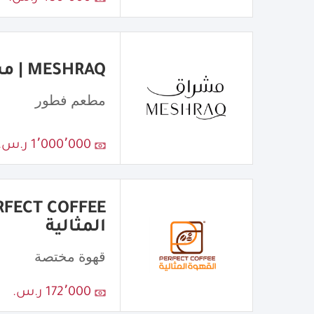
MESHRAQ | مشراق
مطعم فطور
1٬000٬000 ر.س.
المثالية
قهوة مختصة
172٬000 ر.س.