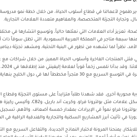
ير طموح لأعمالنا في قطاع أسلوب الحياة، من خلال خطة نمو مدروسة
مال، وتجارة التجزئة المتخصصة، والمفاهيم متعددة العلامات التجارية.
ح 26 متجراً جديداً، منها سبعة متاجر في المملكة العربية السعودية، التي تظل سوقاً 
لأمد، نظراً لما تشهده من تطور في البنية التحتية، ومشهد تجزئة دينام
 في فئتي المنتجات الفاخرة وأسلوب الحياة المميز، من خلال شراكات مع 
وكور
منتصف العام. أما لولوليمون، فمستمرة في التوسع السريع مع 30 متجراً مخط
وية محورية أخرى. فقد شهدنا طلباً متزايداً على مستوى التجزئة وقطاع ا
 علامات مثل بولترونا فراو، وكريت آند باريل، و
CB2
، وأليسي ركيزة ه
ا في تأثيث أبرز المشاريع السكنية والتجارية والفندقية الراقية في ال
ابتكار، يمنحنا المرونة لاختبار النماذج الجديدة، والتفاعل السريع مع الت