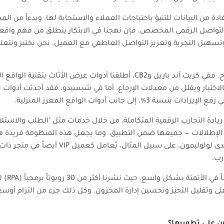
دة من البيانات للتنبؤ باحتياجات العملاء والاستجابة لها. وبدءاً من ال
لتواصل الرقمي المخصص، فإن نهجنا في الابتكار ينطلق من فهم واقعي 
تسهيل التجربة وتعزيز التواصل العاطفي مع العميل. نحن نختبر ونتعل
. ففي كريت آند باريل و
CB2
، أطلقنا أدوات عرض الأثاث بتقنية الواقع ا
لاختيار ويقلل من معدلات الإرجاع. أما في شيسيدو، فقد أحدثت أدوات ت
لى جانب أدوات الواقع المعزز المنزلية.
يادة التجارب الرقمية المتكاملة، من خلال خدمات مثل "الطلب والاستلام
 الإطلالات — جميعها ضمن التطبيق. وما يجعل هذه المنظومة فريدة ه
ى لولوليمون، على سبيل المثال، يُعامل كعميل
VIP
أيضاً في متجر ذات أ
رب.
متة بشكل واسع، حيث نشرنا أكثر من 30 روبوتاً برمجياً (
RPA
) ل
على وتقليل التحيز وتحسين إدارة المخزون. وكل ذلك جزء من التزام أوسع 
ن على تطويرها؟