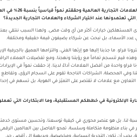
تتولون إدارة مجموعة واسعة م
لتي تعتمدونها عند اختيار الشركاء والعلامات التجارية الجديدة؟
لمستهلكين خيارات أكثر من أي وقت مضى. ولهذا السبب ننتقي بعناية ا
 عدد الأسماء، بل نبحث عن شركاء يضيفون قيمة حقيقية ومختلفة.
ونا فراو. ما جذبنا إليها هو إرثها الغني، والتزامها العميق بالحِرفية الإ
ذه قيم تنسجم تماماً مع رؤيتنا ونهجنا، ومع تفضيلات العملاء الراقية
نا فراو واحدة من أفضل العلامات أداءً لدينا، إذ حققت نمواً في الإير
ا.وفي المحصلة، الشراكات الناجحة تقوم على انسجام الرؤى، وتقاطع القي
لتعاون مع علامات لا تقتصر على التميّز في الهوية، بل تسهم في إحد
ة الإلكترونية في خططكم المستقبلية، وما الابتكارات التي تعملون 
نسبة لنا، بل هو عنصر محوري في كيفية توسعنا، وتحسين مستوى خدمتنا
في بناء منظومة متكاملة وسلسة، تمحو الفاصل بين العالمين الرقمي 
مية، يجب أن تكون التجربة انسيابية، ومخصصة، وبديهية إلى أقصى حد.