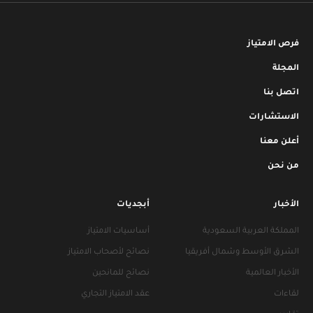
فرص الامتياز
المجلة
اتصل بنا
الاستشارات
أعلن معنا
من نحن
الأخبار
أبجديات
المملكة العربية السعودية
أساسيات الامتياز
الشرق الأوسط وشمال أفريقيا
نصائح لأصحاب الامتياز
الأخبار العالمية
نصائح للمانحين
لقاءات
عقد الامتياز التجاري