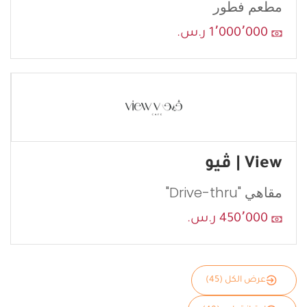
مطعم فطور
1٬000٬000 ر.س.
View | ڤيو
مقاهي "Drive-thru"
450٬000 ر.س.
عرض الكل (45)