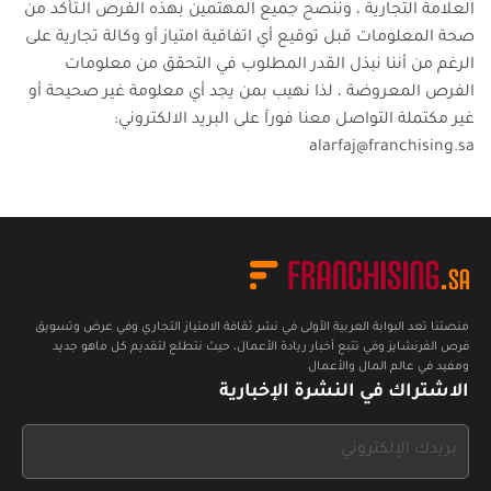
العلامة التجارية ، وننصح جميع المهتمين بهذه الفرص الـتأكد من
صحة المعلومات قبل توقيع أي اتفاقية امتياز أو وكالة تجارية على
الرغم من أننا نبذل القدر المطلوب في التحقق من معلومات
الفرص المعروضة ، لذا نهيب بمن يجد أي معلومة غير صحيحة أو
غير مكتملة التواصل معنا فوراَ على البريد الالكتروني:
alarfaj@franchising.sa
منصتنا تعد البوابة العربية الأولى في نشر ثقافة الامتياز التجاري وفي عرض وتسويق
فرص الفرنشايز وفي تتبع أخبار ريادة الأعمال، حيث نتطلع لتقديم كل ماهو جديد
ومفيد في عالم المال والأعمال
الاشتراك في النشرة الإخبارية
If
you
see