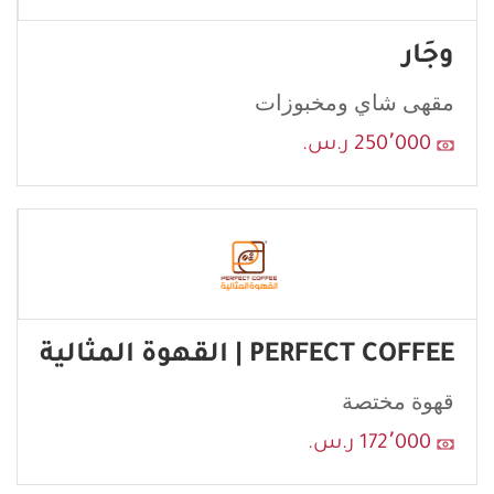
وجَار
مقهى شاي ومخبوزات
إرسال
250٬000 ر.س.
PERFECT COFFEE | القهوة المثالية
قهوة مختصة
172٬000 ر.س.