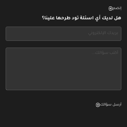
this,
إنضم
leave
هل لديك أي اسئلة تود طرحها علينا؟
this
form
If
field
you
blank
see
this,
leave
this
form
field
blank
أرسل سؤالك