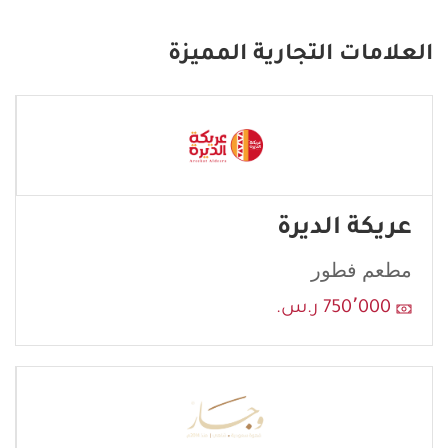
نأمل تعبئة بياناتك كاملة وسنقوم بإرسال طلبك إلى مانح الامتياز
وجَار.
العلامات التجارية المميزة
If
you
see
this,
leave
this
عريكة الديرة
form
field
مطعم فطور
blank
750٬000 ر.س.