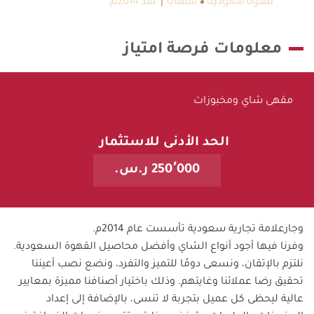
معلومات فرصة امتياز
مقهى شاي ومخبوزات
الحد الأدنى للاستثمار
250٬000 ر.س.
وجار
علامة تجارية سعودية تأسست عام 2014م.
وفرنا فيها أجود أنواع الشاي وأفضل محاصيل القهوة السعودية.
نلتزم بالإتقان، ونسعى دومًا للتميز والتفرد، ونضع نصب أعيننا
تحقيق رضا عملائنا وغايتهم. وذلك باختيار أصنافنا مميزة بمعايير
عالية ليحظى كل عميل بتجربة لا تنسى، بالإضافة إلى إعداد