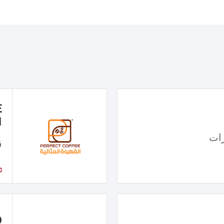
ا
ات
ق
Q