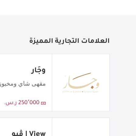
العلامات التجارية المميزة
وجَار
مقهى شاي ومخبوز
250٬000 ر.س.
View | ڤيو