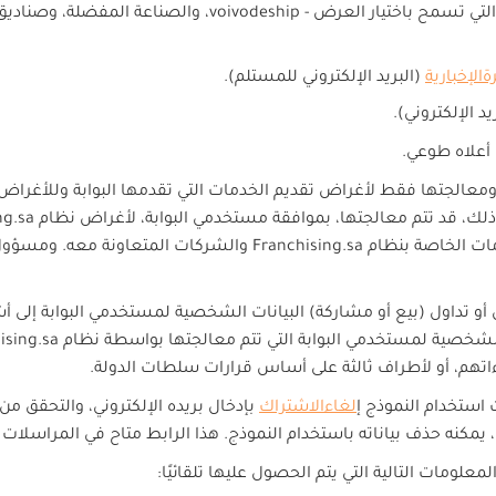
لتي تسمح باختيار العرض -
voivodeship
، والصناعة المفضلة، وصناديق 
ة
الإخبارية
(البريد الإلكتروني للمستلم).
يد الإلكتروني).
 أعلاه طوعي.
ومعالجتها فقط لأغراض تقديم الخدمات التي تقدمها البوابة وللأغراض
 ذلك، قد تتم معالجتها، بموافقة مستخدمي البوابة، لأغراض نظام
ng.sa
مات الخاصة بنظام
Franchising.sa
والشركات المتعاونة معه. ومسؤول 
أو تداول (بيع أو مشاركة) البيانات الشخصية لمستخدمي البوابة إلى
 الشخصية لمستخدمي البوابة التي تتم معالجتها بواسطة نظام
ising.sa
تهم، أو لأطراف ثالثة على أساس قرارات سلطات الدولة.
 استخدام النموذج
إ
لغاء
الاشتراك
بإدخال بريده الإلكتروني، والتحقق من
ك، يمكنه حذف بياناته باستخدام النموذج. هذا الرابط متاح في المراسلا
معلومات التالية التي يتم الحصول عليها تلقائيًا: