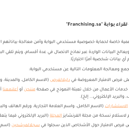
"Franchising.sa"
مية خاصة لحماية خصوصية مستخدمي البوابة وأمن معالجة بياناتهم 
يعالج البيانات الواردة عبر نماذج الاتصال في عدة أقسام، ويتم تلقي ال
أي بيانات شخصية أمرًا اختياريًا.
مع ومعالجة المعلومات التالية عن مستخدمي البوابة:
ر على فرص الامتياز المعروضة في
دليلالفرص
(الاسم الكامل، والمدينة، ور
ى خدمات الأعمال من خلال تعبئة النموذج في صفحة
من
نحن
أو
أعلن
معنا
أ
 والبريد الإلكتروني... إلخ).
الاستشارات
(الاسم الكامل، واسم العلامة التجارية، ورقم الهاتف والبري
ازم لاستلام نسخة من مجلة الفرنشايز
المجلة
(البريد الإلكتروني فيما يتع
وض فرص الامتياز حول الأشخاص الذين سجلوا في
سجل
المرشحين
(اسم و