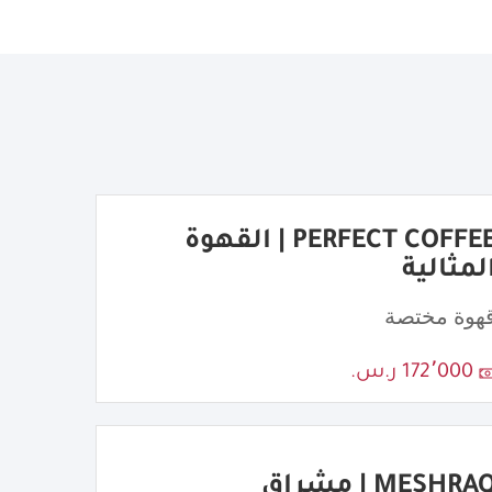
PERFECT COFFEE | القهوة
لمثالية
هوة مختصة
172٬000 ر.س.
MESHRA | مشراق