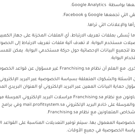
 جمعها بواسطة
Google Analytics
.
قي التي تجمعها
Google
و
Facebook
.
ها والإعلانات التي تراها.
م ما يُسمّى بملفات تعريف الارتباط، أي الملفات المخزنة على جهاز الكم
فضيلات مستخدم البوابة. لا تهدف آلية ملفات تعريف الارتباط إلى ال
لتجميع البيانات الإحصائية حول حركة مستخدمي البوابة. يمكن للمست
ام البوابة.
خرى. مع العلم أن نظام
Franchising.sa
غير مسؤول عن قواعد الخصوصي
ن الأسئلة والشكوك المتعلقة بسياسة الخصوصية عبر البريد الإلكتروني
ل حماية البيانات المعين عبر البريد الإلكتروني أو العنوان البريدي المش
عاونون مع نظام
Franchising.sa
مراسلات البريد الإلكتروني المرسلة من
والمرسلة على خادم البريد الإلكتروني
mail.profitsystem.sa
وفي برامج ال
الأشخاص المتعاونين مع نظام
Franchising.sa
.
وصية المعمول بها، سيتم توفير التعديلات المناسبة على القواعد المذ
اسة الخصوصية في جميع الأوقات.