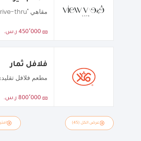
مقاهي "Drive-thru"
450٬000 ر.س.
فلافل ثمار
مطعم فلافل تقليد
800٬000 ر.س.
عرض الكل (45)
امتياز