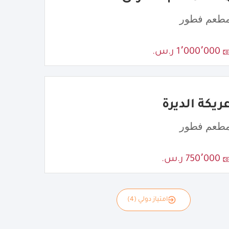
طعم فطور
1٬000٬000 ر.س.
ريكة الديرة
طعم فطور
750٬000 ر.س.
امتياز دولي (4)