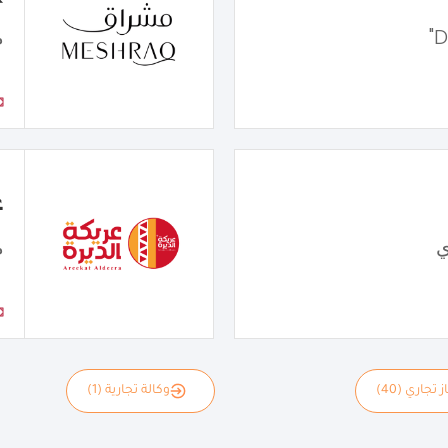
م
ع
ي
م
 تجاري (40)
وكالة تجارية (1)