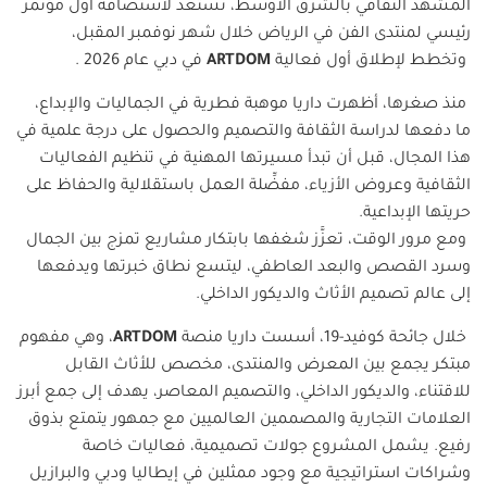
المشهد الثقافي بالشرق الأوسط، تستعد لاستضافة أول مؤتمر
رئيسي لمنتدى الفن في الرياض خلال شهر نوفمبر المقبل،
وتخطط لإطلاق أول فعالية
ARTDOM
في دبي عام 2026 .
منذ صغرها، أظهرت داريا موهبة فطرية في الجماليات والإبداع،
ما دفعها لدراسة الثقافة والتصميم والحصول على درجة علمية في
هذا المجال، قبل أن تبدأ مسيرتها المهنية في تنظيم الفعاليات
الثقافية وعروض الأزياء، مفضِّلة العمل باستقلالية والحفاظ على
حريتها الإبداعية.
ومع مرور الوقت، تعزَّز شغفها بابتكار مشاريع تمزج بين الجمال
وسرد القصص والبعد العاطفي، ليتسع نطاق خبرتها ويدفعها
إلى عالم تصميم الأثاث والديكور الداخلي.
خلال جائحة كوفيد-19، أسست داريا منصة
ARTDOM
، وهي مفهوم
مبتكر يجمع بين المعرض والمنتدى، مخصص للأثاث القابل
للاقتناء، والديكور الداخلي، والتصميم المعاصر، يهدف إلى جمع أبرز
العلامات التجارية والمصممين العالميين مع جمهور يتمتع بذوق
رفيع. يشمل المشروع جولات تصميمية، فعاليات خاصة
وشراكات استراتيجية مع وجود ممثلين في إيطاليا ودبي والبرازيل