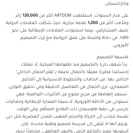
وكازاخستان.
على مدار السنوات، استقطبت
ARTDOM
أكثر من
120,000
زائر
وقدَّمت أكثر من
1,200
علامة تجارية، حيث شكّلت العلامات الدولية
نصف المشاركين، بينما استحوذت العلامات الإيطالية على نحو
80%، في دلالة واضحة على عمق الروابط مع إرث التصميم
الأوروبي.
فلسفة التصميم
بدأ شغف داريا بالتصميم منذ طفولتها المبكرة، إذ تمتلك
إحساسًا فطريًا عميقًا بالجمال تصفه بـ"فلتر الجمال الداخلي"
الخاص بها. من الخامات والخطوط الانسيابية إلى التناغم
المعماري، ترى الجمال في التفاصيل الدقيقة وفي تحقيق التوازن.
تستمد إلهامها من مزيج متنوع من التأثيرات العالمية؛ فهي
تستوحي من الأناقة الأوروبية، لا سيما العمارة الإيطالية وجماليات
باريس في حقبة هاوسمان ذات الطابع المنظَّم، وفي الوقت
نفسه تنجذب إلى الجرأة والحجم المهيب للمدن العصرية مثل دبي.
ورغم أنها لا تنتمي إلى مدرسة تصميم وطنية محددة، فإن
أسلوبها يتميز بالتناغم الزمني والبعد العاطفي، متجاوزًا حدود