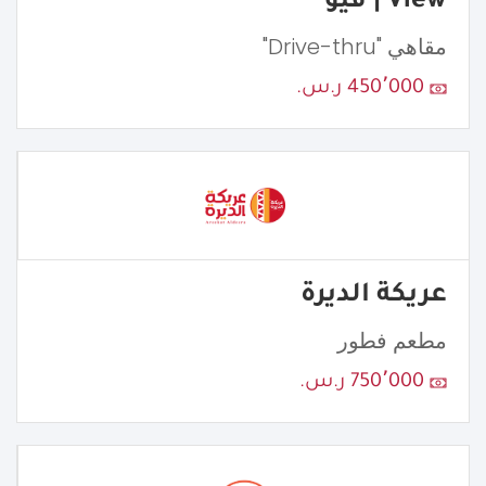
View | ڤيو
مقاهي "Drive-thru"
450٬000 ر.س.
عريكة الديرة
مطعم فطور
750٬000 ر.س.