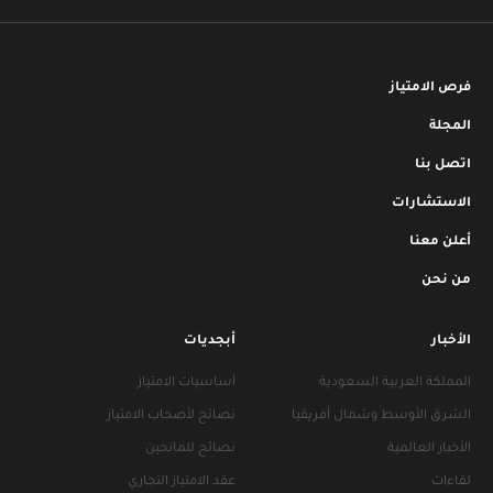
فرص الامتياز
المجلة
اتصل بنا
الاستشارات
أعلن معنا
من نحن
الأخبار
أبجديات
المملكة العربية السعودية
أساسيات الامتياز
الشرق الأوسط وشمال أفريقيا
نصائح لأصحاب الامتياز
الأخبار العالمية
نصائح للمانحين
لقاءات
عقد الامتياز التجاري