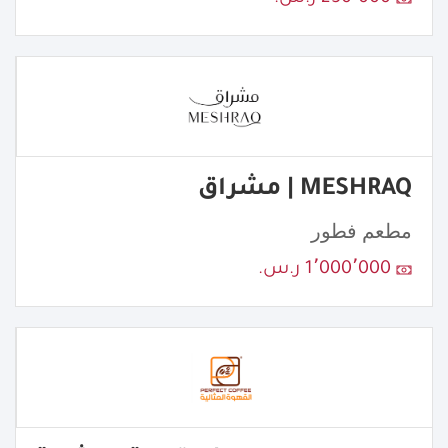
MESHRAQ | مشراق
مطعم فطور
1٬000٬000 ر.س.