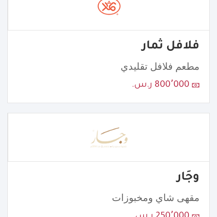
فلافل ثمار
مطعم فلافل تقليدي
800٬000 ر.س.
وجَار
مقهى شاي ومخبوزات
250٬000 ر.س.