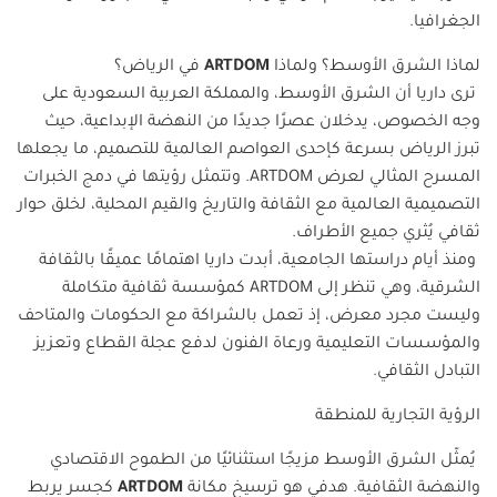
الجغرافيا.
لماذا الشرق الأوسط؟ ولماذا
ARTDOM
في الرياض؟
ترى داريا أن الشرق الأوسط، والمملكة العربية السعودية على
وجه الخصوص، يدخلان عصرًا جديدًا من النهضة الإبداعية، حيث
تبرز الرياض بسرعة كإحدى العواصم العالمية للتصميم، ما يجعلها
المسرح المثالي لعرض
ARTDOM
. وتتمثل رؤيتها في دمج الخبرات
التصميمية العالمية مع الثقافة والتاريخ والقيم المحلية، لخلق حوار
ثقافي يُثري جميع الأطراف.
ومنذ أيام دراستها الجامعية، أبدت داريا اهتمامًا عميقًا بالثقافة
الشرقية، وهي تنظر إلى
ARTDOM
كمؤسسة ثقافية متكاملة
وليست مجرد معرض، إذ تعمل بالشراكة مع الحكومات والمتاحف
والمؤسسات التعليمية ورعاة الفنون لدفع عجلة القطاع وتعزيز
التبادل الثقافي.
الرؤية التجارية للمنطقة
يُمثّل الشرق الأوسط مزيجًا استثنائيًا من الطموح الاقتصادي
والنهضة الثقافية. هدفي هو ترسيخ مكانة
ARTDOM
كجسر يربط