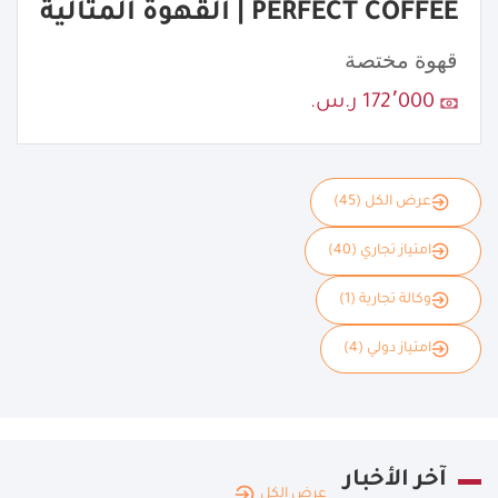
PERFECT COFFEE | القهوة المثالية
قهوة مختصة
172٬000 ر.س.
عرض الكل (45)
امتياز تجاري (40)
وكالة تجارية (1)
امتياز دولي (4)
آخر الأخبار
عرض الكل