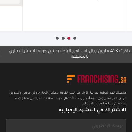
أعرف أكثر
نائب أمير الباحة يدشّن جولة الامتياز التجاري
مجموعة م
بالمنطقة
بلا حدود"
منصتنا تعد البوابة العربية الأولى في نشر ثقافة الامتياز التجاري وفي عرض وتسويق
فرص الفرنشايز وفي تتبع أخبار ريادة الأعمال، حيث نتطلع لتقديم كل ماهو جديد
ومفيد في عالم المال والأعمال
الاشتراك في النشرة الإخبارية
If
you