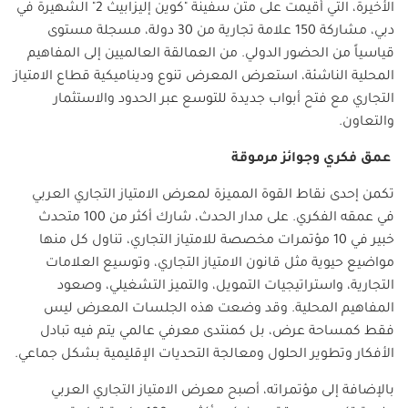
الأخيرة، التي أقيمت على متن سفينة "كوين إليزابيث 2" الشهيرة في
دبي، مشاركة 150 علامة تجارية من 30 دولة، مسجلة مستوى
قياسياً من الحضور الدولي. من العمالقة العالميين إلى المفاهيم
المحلية الناشئة، استعرض المعرض تنوع وديناميكية قطاع الامتياز
التجاري مع فتح أبواب جديدة للتوسع عبر الحدود والاستثمار
والتعاون.
عمق
فكري
وجوائز
مرموقة
تكمن إحدى نقاط القوة المميزة لمعرض الامتياز التجاري العربي
في عمقه الفكري. على مدار الحدث، شارك أكثر من 100 متحدث
خبير في 10 مؤتمرات مخصصة للامتياز التجاري، تناول كل منها
مواضيع حيوية مثل قانون الامتياز التجاري، وتوسيع العلامات
التجارية، واستراتيجيات التمويل، والتميز التشغيلي، وصعود
المفاهيم المحلية. وقد وضعت هذه الجلسات المعرض ليس
فقط كمساحة عرض، بل كمنتدى معرفي عالمي يتم فيه تبادل
الأفكار وتطوير الحلول ومعالجة التحديات الإقليمية بشكل جماعي.
بالإضافة إلى مؤتمراته، أصبح معرض الامتياز التجاري العربي