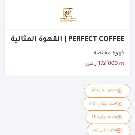
PERFECT COFFEE | القهوة المثالية
قهوة مختصة
172٬000 ر.س.
عرض الكل (45)
امتياز تجاري (40)
وكالة تجارية (1)
امتياز دولي (4)