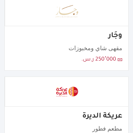
وجَار
مقهى شاي ومخبوزات
250٬000 ر.س.
عريكة الديرة
مطعم فطور