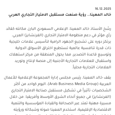
16.12.2025
خالد المعينا.. رؤية صنعت مستقبل الامتياز التجاري العربي
رسَّخ الأستاذ خالد المعينا، الإعلامي السعودي البارز، مكانته كقائد
رأي مؤثر في دعم منظومة الامتياز التجاري (الفرنشايز) العربي
.
يرتكز دوره على تشجيع الجهود الرامية لتأسيس علامات خليجية
ذات قدرة تنافسية عالمية تستطيع اختراق الأسواق الدولية
وتوسيع قاعدة التصدير، مما يحول المنطقة من مركز استهلاك
واستقبال للعلامات التجارية الأجنبية إلى منصة لإنتاج وتوريد
العلامات التجارية محلياً
.
يقف خالد المعينا، رئيس مجلس إدارة المجموعة الإعلامية للأعمال
العربية (
Arab Business Media Group
)، اليوم كواحد من أكثر
الشخصيات تأثيراً في تشكيل مستقبل صناعة الامتياز التجاري
(الفرنشايز) في جميع أنحاء الشرق الأوسط وأفريقيا. من خلال
مسيرة مهنية تمتد عبر الصحافة والقيادة المؤسسية والتنمية
الاقتصادية الإقليمية، استخدم المعينا صوته وشبكاته ورؤيته