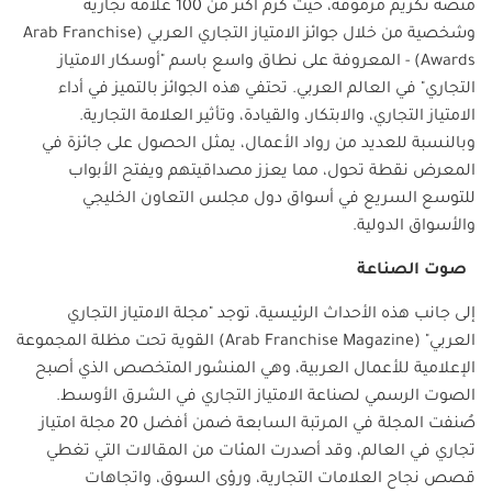
منصة تكريم مرموقة، حيث كرم أكثر من 100 علامة تجارية
وشخصية من خلال جوائز الامتياز التجاري العربي (
Arab Franchise
Awards
) - المعروفة على نطاق واسع باسم "أوسكار الامتياز
التجاري" في العالم العربي. تحتفي هذه الجوائز بالتميز في أداء
الامتياز التجاري، والابتكار، والقيادة، وتأثير العلامة التجارية.
وبالنسبة للعديد من رواد الأعمال، يمثل الحصول على جائزة في
المعرض نقطة تحول، مما يعزز مصداقيتهم ويفتح الأبواب
للتوسع السريع في أسواق دول مجلس التعاون الخليجي
والأسواق الدولية.
صوت
الصناعة
إلى جانب هذه الأحداث الرئيسية، توجد "مجلة الامتياز التجاري
العربي" (
Arab Franchise Magazine
) القوية تحت مظلة المجموعة
الإعلامية للأعمال العربية، وهي المنشور المتخصص الذي أصبح
الصوت الرسمي لصناعة الامتياز التجاري في الشرق الأوسط.
صُنفت المجلة في المرتبة السابعة ضمن أفضل 20 مجلة امتياز
تجاري في العالم، وقد أصدرت المئات من المقالات التي تغطي
قصص نجاح العلامات التجارية، ورؤى السوق، واتجاهات