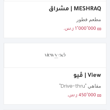
MESHRAQ | مشراق
مطعم فطور
1٬000٬000 ر.س.
View | ڤيو
مقاهي "Drive-thru"
450٬000 ر.س.