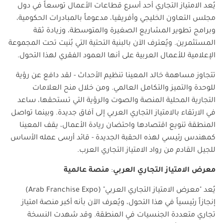
يُعد الامتياز التجاري أحد أسرع قطاعات الأعمال توسعاً في دول
مجلس التعاون الخليجي وأفريقيا، مدعوماً بالمبادرات الحكومية،
وبرامج تطوير المشاريع الصغيرة والمتوسطة، وزيادة ثقة
المستثمرين. ويُعترف الآن بالبنية التحتية التي بُنيت تحت المجموعة
الإعلامية للأعمال العربية على أنها العمود الفقري لهذا التحول.
تتجاوز مساهمة خالد المعينا تنظيم الأحداث - لقد دافع عن رؤية
للوحدة والتميز والتكامل العالمي. ومن خلال منح العلامات
التجارية المحلية المنصة والصوت والرؤية التي تستحقها، ساعد
في الارتقاء بالامتياز التجاري العربي إلى آفاق جديدة. وبينما تواصل
المنطقة تنويع اقتصادها واحتضان ريادة الأعمال، يقف المعينا
كمهندس رئيسي لهذه الحقبة الجديدة - قائد أرسى عمله الأساس
للجيل القادم من رواد الامتياز التجاري العرب.
معرض
الامتياز
التجاري
العربي
:
منصة
عالمية
يُعد "معرض الامتياز التجاري العربي" (
Arab Franchise Expo
)
إنجازاً رئيسياً في هذا التحول، ويُعرف الآن بأنه أكبر منصة امتياز
تجاري متعددة الجنسيات في المنطقة. وقد شهدت النسخة