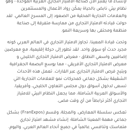
لإنشاء ما يُعتبر الآن صناعة الامتياز التجاري العربية الموحدة - وهو
نظام بيئي نابض بالحياة يمكّن رواد الأعمال والمستثمرين
والعلامات التجارية المحلية من الصعود إلى المسرح العالمي. لقد
حولت قيادته الامتياز التجاري من ممارسة متفرقة إلى صناعة
منظمة ومحتفى بها وسريعة النمو.
وتحت قيادة المعينا، تجاوز الامتياز التجاري في العالم العربي كونه
مجرد حدث أو سوق واحد. لقد تطور إلى حركة إقليمية، مع معرضين
إضافيين واسعي النطاق - معرض الامتياز التجاري الخليجي و
معرض الامتياز التجاري الأفريقي - مما يوسع البصمة الجغرافية
ويتيح فرص الامتياز التجاري عبر القارات. تعمل هذه الأحداث
الشقيقة بشكل جماعي كمحركات نمو للعلامات التجارية التي
تسعى لدخول أسواق دول مجلس التعاون الخليجي، وأفريقيا،
والأسواق العربية الشاملة، مما يجعل النظام البيئي للامتياز
التجاري أكثر ترابطاً من أي وقت مضى.
تعكس سلسلة المعارض، والمجلة، وقسم (
FranExpos
) بشكل
جماعي مهمة المعينا الشاملة: إنشاء مشهد امتياز تجاري
متماسك وتنافسي عالمياً في جميع أنحاء العالم العربي. واليوم،