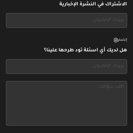
الاشتراك في النشرة الإخبارية
If
you
see
this,
إنضم
leave
هل لديك أي اسئلة تود طرحها علينا؟
this
form
If
field
you
blank
see
this,
leave
this
form
field
blank