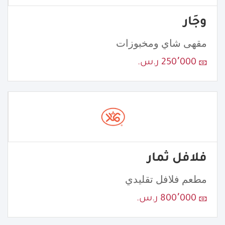
وجَار
مقهى شاي ومخبوزات
250٬000 ر.س.
فلافل ثمار
مطعم فلافل تقليدي
800٬000 ر.س.