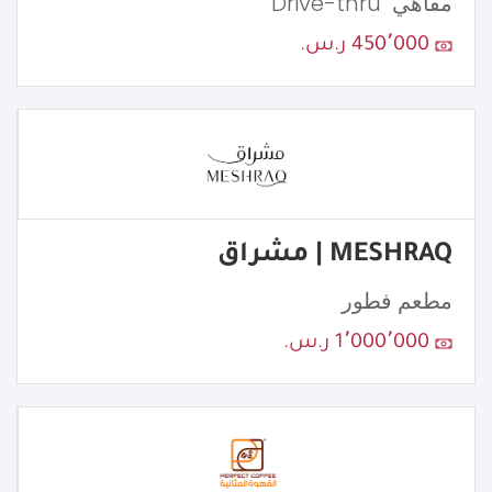
مقاهي "Drive-thru"
450٬000 ر.س.
MESHRAQ | مشراق
مطعم فطور
1٬000٬000 ر.س.