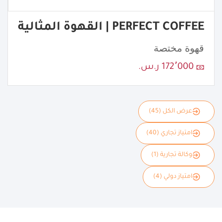
PERFECT COFFEE | القهوة المثالية
قهوة مختصة
172٬000 ر.س.
عرض الكل (45)
امتياز تجاري (40)
وكالة تجارية (1)
امتياز دولي (4)