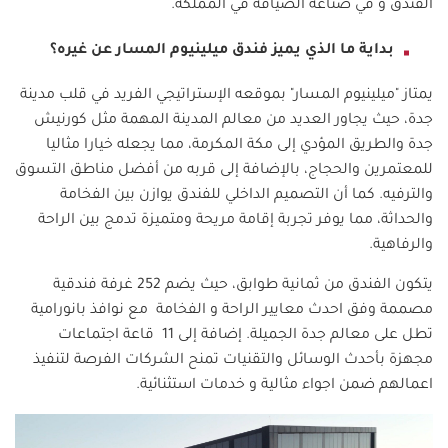
الفندق و في صناعة الضيافة في المملكة.
بداية ما الذي يميز فندق ميلينيوم المسار عن غيره؟
يمتاز "ميلينيوم المسار" بموقعه الإستراتيجي الفريد في قلب مدينة
جدة، حيث يجاور العديد من معالم المدينة المهمة مثل كورنيش
جدة والطريق المؤدي إلى مكة المكرمة، مما يجعله خيارا مثاليا
للمعتمرين والحجاج، بالإضافة إلى قربه من أفضل مناطق التسوق
والترفيه. كما أن التصميم الداخلي للفندق يوازن بين الفخامة
والحداثة، مما يوفر تجربة إقامة مريحة ومتميزة تدمج بين الراحة
والرفاهية.
يتكون الفندق من ثمانية طوابق، حيث يضم 252 غرفة فندقية
مصممة وفق احدث معايير الراحة و الفخامة مع نوافذ بانورامية
تطل على معالم جدة الجميلة. إضافة إلى 11 قاعة اجتماعات
مجهزة بأحدث الوسائل والتقنيات تمنح الشركات الفرصة لتنفيذ
اعمالهم ضمن اجواء مثالية و خدمات استثنائية.