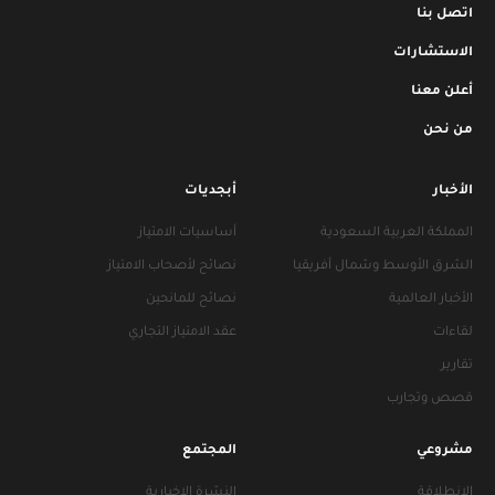
اتصل بنا
الاستشارات
أعلن معنا
من نحن
الأخبار
أبجديات
المملكة العربية السعودية
أساسيات الامتياز
الشرق الأوسط وشمال أفريقيا
نصائح لأصحاب الامتياز
الأخبار العالمية
نصائح للمانحين
لقاءات
عقد الامتياز التجاري
تقارير
قصص وتجارب
مشروعي
المجتمع
الانطلاقة
النشرة الإخبارية