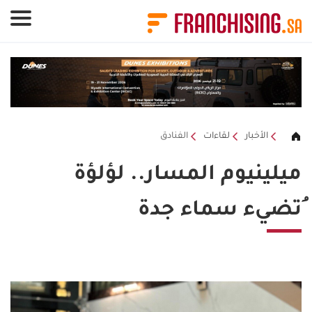
لوحة إدارة ملفات تعريف الارتباط
الأخبار
لقاءات
الفنادق
ميلينيوم المسار.. لؤلؤة
ُتضيء سماء جدة