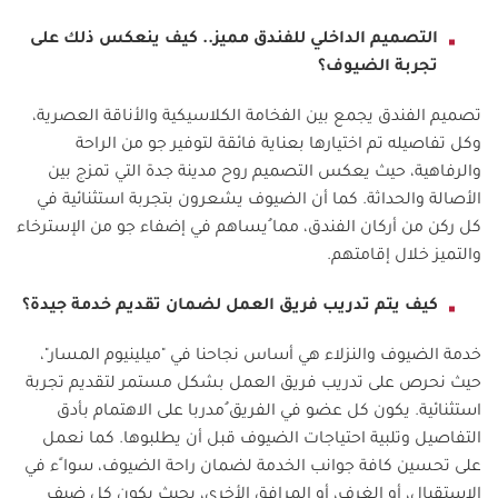
التصميم الداخلي للفندق مميز.. كيف ينعكس ذلك على
تجربة الضيوف؟
تصميم الفندق يجمع بين الفخامة الكلاسيكية والأناقة العصرية،
وكل تفاصيله تم اختيارها بعناية فائقة لتوفير جو من الراحة
والرفاهية، حيث يعكس التصميم روح مدينة جدة التي تمزج بين
الأصالة والحداثة. كما أن الضيوف يشعرون بتجربة استثنائية في
كل ركن من أركان الفندق، مما ُيساهم في إضفاء جو من الإسترخاء
والتميز خلال إقامتهم.
كيف يتم تدريب فريق العمل لضمان تقديم خدمة جيدة؟
خدمة الضيوف والنزلاء هي أساس نجاحنا في "ميلينيوم المسار"،
حيث نحرص على تدريب فريق العمل بشكل مستمر لتقديم تجربة
استثنائية. يكون كل عضو في الفريق ُمدربا على الاهتمام بأدق
التفاصيل وتلبية احتياجات الضيوف قبل أن يطلبوها. كما نعمل
على تحسين كافة جوانب الخدمة لضمان راحة الضيوف، سوا ًء في
الإستقبال، أو الغرف، أو المرافق الأخرى، بحيث يكون كل ضيف