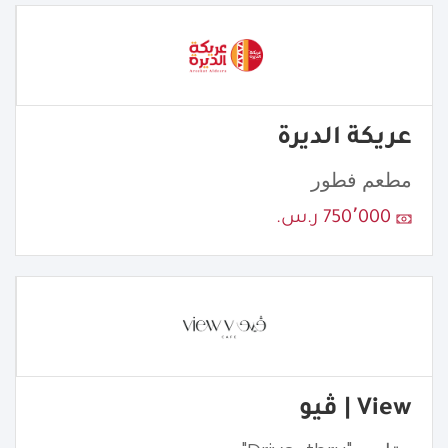
عريكة الديرة
مطعم فطور
750٬000 ر.س.
View | ڤيو