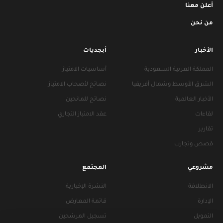
أعلن معنا
من نحن
الأخبار
أبجديات
المملكة العربية السعودية
أساسيات الامتياز
الشرق الأوسط وشمال أفريقيا
نصائح لأصحاب الامتياز
الأخبار العالمية
نصائح للمانحين
لقاءات
عقد الامتياز التجاري
تقارير
قصص وتجارب
مشروعي
المجتمع
الانطلاقة
النشرة الإخبارية
الإدارة
قائمة المعارض
التمويل
تسجيل المرشحين