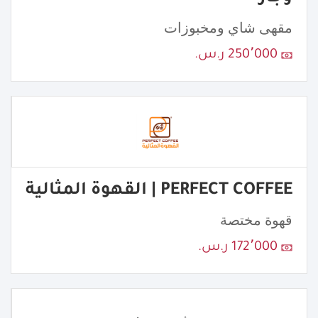
مقهى شاي ومخبوزات
250٬000 ر.س.
PERFECT COFFEE | القهوة المثالية
قهوة مختصة
172٬000 ر.س.