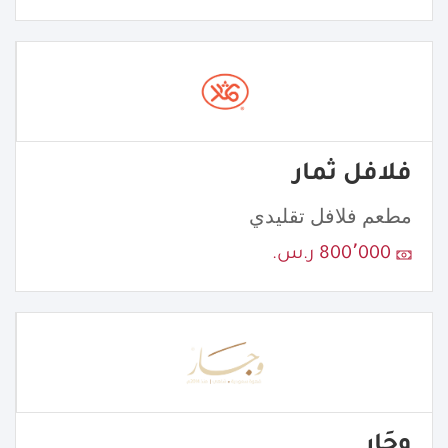
فلافل ثمار
مطعم فلافل تقليدي
800٬000 ر.س.
وجَار