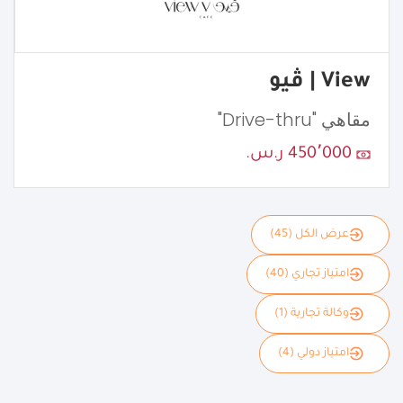
View | ڤيو
مقاهي "Drive-thru"
450٬000 ر.س.
عرض الكل (45)
امتياز تجاري (40)
وكالة تجارية (1)
امتياز دولي (4)