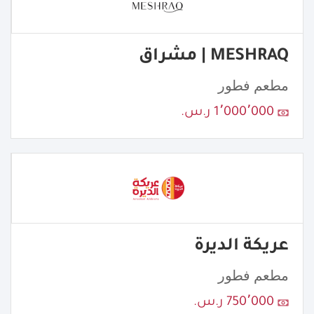
MESHRAQ | مشراق
مطعم فطور
1٬000٬000 ر.س.
عريكة الديرة
مطعم فطور
750٬000 ر.س.