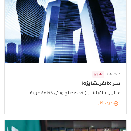
17.02.2018
|
تقارير
سر «الفرنشايز»!
ما تزال (الفرنشايز) كمصطلح وحتى ككلمة غريبة!
أعرف أكثر