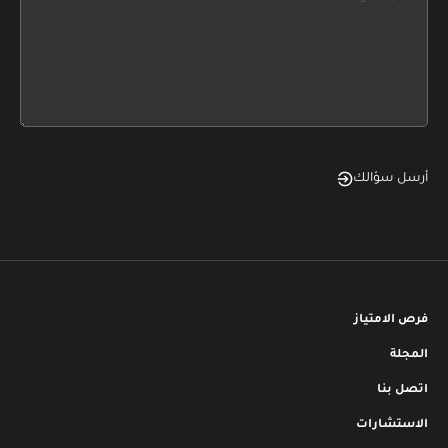
leave
this
form
field
blank
أرسل سؤالك
فرص الامتياز
المجلة
اتصل بنا
الاستشارات