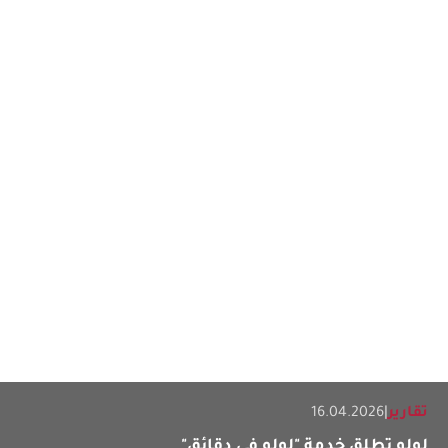
تقارير
|
16.04.2026
لولو تطلق خدمة "لولو في دقائق"