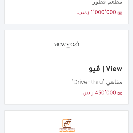
مطعم فطور
1٬000٬000 ر.س.
View | ڤيو
مقاهي "Drive-thru"
450٬000 ر.س.