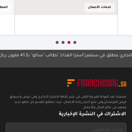
أعرف أكثر
التجا
المطاعم
المط
الثال
أع
 ينطلق في سبتمبر
"أسترا الغذاء" تطالب "ساكو" بـ41.3 مليون ريال
الدان
المدين
منصتنا تعد البوابة العربية الأولى في نشر ثقافة الامتياز التجاري وفي عرض وتسويق
فرص الفرنشايز وفي تتبع أخبار ريادة الأعمال، حيث نتطلع لتقديم كل ماهو جديد
ومفيد في عالم المال والأعمال
الاشتراك في النشرة الإخبارية
If