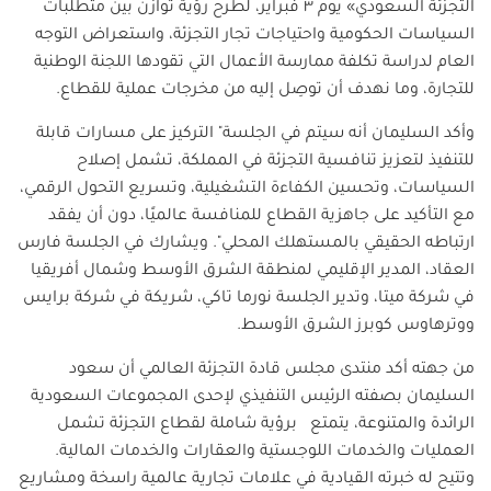
التجزئة السعودي» يوم ٣ فبراير، لطرح رؤية توازن بين متطلبات
السياسات الحكومية واحتياجات تجار التجزئة، واستعراض التوجه
العام لدراسة تكلفة ممارسة الأعمال التي تقودها اللجنة الوطنية
للتجارة، وما نهدف أن توصِل إليه من مخرجات عملية للقطاع
.
وأكد السليمان أنه سيتم في الجلسة" التركيز على مسارات قابلة
للتنفيذ لتعزيز تنافسية التجزئة في المملكة، تشمل إصلاح
السياسات، وتحسين الكفاءة التشغيلية، وتسريع التحول الرقمي،
مع التأكيد على جاهزية القطاع للمنافسة عالميًا، دون أن يفقد
ارتباطه الحقيقي بالمستهلك المحلي". ويشارك في الجلسة فارس
العقاد، المدير الإقليمي لمنطقة الشرق الأوسط وشمال أفريقيا
في شركة ميتا، وتدير الجلسة نورما تاكي، شريكة في شركة برايس
ووترهاوس كوبرز الشرق الأوسط
.
من جهته أكد منتدى مجلس قادة التجزئة العالمي أن سعود
السليمان بصفته الرئيس التنفيذي لإحدى المجموعات السعودية
الرائدة والمتنوعة، يتمتع برؤية شاملة لقطاع التجزئة تشمل
العمليات والخدمات اللوجستية والعقارات والخدمات المالية.
وتتيح له خبرته القيادية في علامات تجارية عالمية راسخة ومشاريع