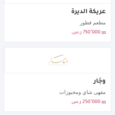
عريكة الديرة
مطعم فطور
750٬000 ر.س.
وجَار
مقهى شاي ومخبوزات
250٬000 ر.س.