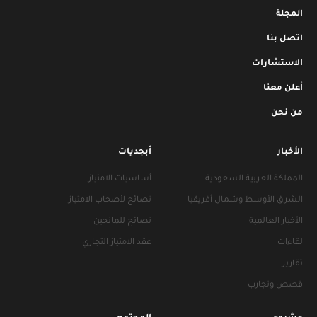
المجلة
اتصل بنا
الاستشارات
أعلن معنا
من نحن
الأخبار
أبجديات
المملكة العربية السعودية
أساسيات الامتياز
الشرق الأوسط وشمال أفريقيا
نصائح لأصحاب الامتياز
الأخبار العالمية
نصائح للمانحين
لقاءات
عقد الامتياز التجاري
تقارير
قصص وتجارب