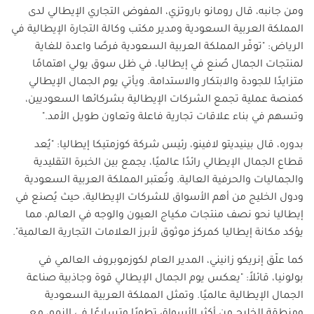
ومن جانبه، قال رومانو باروتزي، المفوض التجاري الإيطالي لدى
المملكة العربية السعودية ومدير مكتب وكالة التجارة الإيطالية في
الرياض: "توفّر المملكة العربية السعودية فرصًا واعدة للغاية
لمنتجات الجمال صُنع في إيطاليا، في ظل سوق يولي اهتمامًا
متزايدًا للجودة والابتكار والاستدامة. ويأتي يوم الجمال الإيطالي
كمنصة عملية تجمع الشركات الإيطالية بشركائها السعوديين،
وتسهم في بناء علاقات تجارية فاعلة وتعاون طويل الأمد."
بدوره، قال بينيديتو لافينو، رئيس شركة كوزمتيكا إيطاليا: "يُعد
قطاع الجمال الإيطالي رائدًا عالميًا، يجمع بين الخبرة التقليدية
والجماليات والحرفية العالية. وتُعتبر المملكة العربية السعودية
ودول الخليج من أهم الأسواق للشركات الإيطالية، حيث يُصنع في
إيطاليا نحو نصف منتجات مكياج العيون والوجه في العالم، مما
يؤكد مكانة إيطاليا كمركز موثوق لأبرز العلامات التجارية العالمية".
كما علّق إنريكو زانيني، المدير العام لكوزموبروف العالمي في
بولونيا، قائلاً: "يعكس يوم الجمال الإيطالي قوة وجاذبية صناعة
الجمال الإيطالية عالميًا. وتمثل المملكة العربية السعودية
ومنطقة الخليج من أكثر الأسواق تطورًا وتسارعًا في النمو، مع