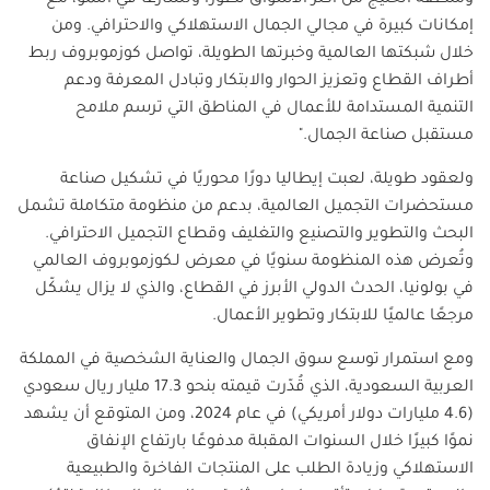
إمكانات كبيرة في مجالي الجمال الاستهلاكي والاحترافي. ومن
خلال شبكتها العالمية وخبرتها الطويلة، تواصل كوزموبروف ربط
أطراف القطاع وتعزيز الحوار والابتكار وتبادل المعرفة ودعم
التنمية المستدامة للأعمال في المناطق التي ترسم ملامح
مستقبل صناعة الجمال."
ولعقود طويلة، لعبت إيطاليا دورًا محوريًا في تشكيل صناعة
مستحضرات التجميل العالمية، بدعم من منظومة متكاملة تشمل
البحث والتطوير والتصنيع والتغليف وقطاع التجميل الاحترافي.
وتُعرض هذه المنظومة سنويًا في معرض لـكوزموبروف العالمي
في بولونيا، الحدث الدولي الأبرز في القطاع، والذي لا يزال يشكّل
مرجعًا عالميًا للابتكار وتطوير الأعمال.
ومع استمرار توسع سوق الجمال والعناية الشخصية في المملكة
العربية السعودية، الذي قُدّرت قيمته بنحو 17.3 مليار ريال سعودي
(4.6 مليارات دولار أمريكي) في عام 2024، ومن المتوقع أن يشهد
نموًا كبيرًا خلال السنوات المقبلة مدفوعًا بارتفاع الإنفاق
الاستهلاكي وزيادة الطلب على المنتجات الفاخرة والطبيعية