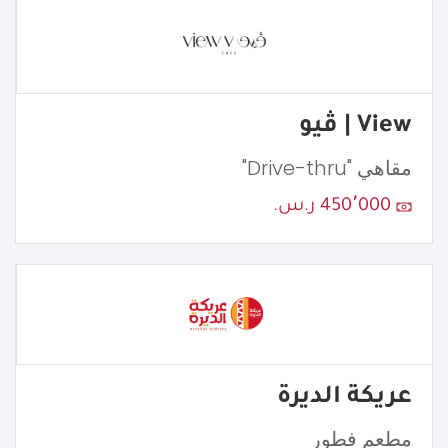
View | ڤيو
مقاهي "Drive-thru"
450٬000 ر.س.
عريكة الديرة
مطعم فطور