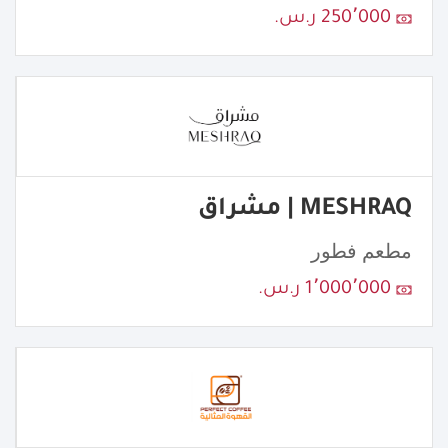
250٬000 ر.س.
MESHRAQ | مشراق
مطعم فطور
1٬000٬000 ر.س.