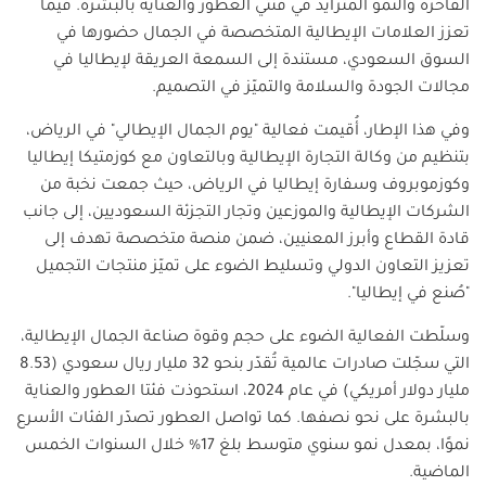
الفاخرة والنمو المتزايد في فئتي العطور والعناية بالبشرة. فيما
تعزز العلامات الإيطالية المتخصصة في الجمال حضورها في
السوق السعودي، مستندة إلى السمعة العريقة لإيطاليا في
مجالات الجودة والسلامة والتميّز في التصميم.
وفي هذا الإطار، أُقيمت فعالية "يوم الجمال الإيطالي" في الرياض،
بتنظيم من وكالة التجارة الإيطالية وبالتعاون مع كوزمتيكا إيطاليا
وكوزموبروف وسفارة إيطاليا في الرياض، حيث جمعت نخبة من
الشركات الإيطالية والموزعين وتجار التجزئة السعوديين، إلى جانب
قادة القطاع وأبرز المعنيين، ضمن منصة متخصصة تهدف إلى
تعزيز التعاون الدولي وتسليط الضوء على تميّز منتجات التجميل
"صُنع في إيطاليا".
وسلّطت الفعالية الضوء على حجم وقوة صناعة الجمال الإيطالية،
التي سجّلت صادرات عالمية تُقدّر بنحو 32 مليار ريال سعودي (8.53
مليار دولار أمريكي) في عام 2024، استحوذت فئتا العطور والعناية
بالبشرة على نحو نصفها. كما تواصل العطور تصدّر الفئات الأسرع
نموًا، بمعدل نمو سنوي متوسط بلغ 17% خلال السنوات الخمس
الماضية.