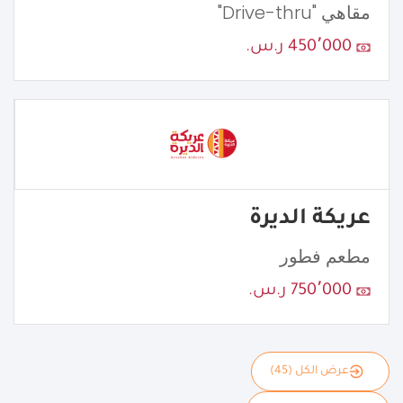
مقاهي "Drive-thru"
450٬000 ر.س.
عريكة الديرة
مطعم فطور
750٬000 ر.س.
عرض الكل (45)