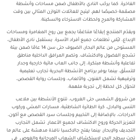
الفاخرة. كما يرحّب النادي بالأطفال ضمن مساحات وأنشطة
مصمّمة خصيصًا لهم، ليتيح للعائلات التوازن المثالي بين وقت
المشاركة والمرح ولحظات الاسترخاء والسكينة.
ويقدّم المنتجع إيقاعًا متناغمًا يجمع بين روح المغامرة ومساحات
الإبداع، ليُلبي تطلعات جميع أفراد الأسرة. يستقبل نادي الأطفال،
المستوحى من عالم البحار، الضيوف حتى سن 14 عامًا ضمن بيئة
تشجع الفضول والاكتشاف. وتضم المرافق الداخلية مناطق
تفاعلية وأنشطة مبتكرة، إلى جانب العاب مائية خارجية وجدار
للتسلّق، بينما يوفر برنامج الأنشطة البحرية تجارب تعليمية
وترفيهية تشمل الفنون، والألعاب، وجلسات رواية القصص،
لتحوّل كل لحظة إلى تجربة ملهمة.
من شروق الشمس حتى الغروب، تتنوع الأنشطة بين ملاعب
التنس والبادل، كرة الطائرة الشاطئية، مسارات المشي وركوب
الدراجات، بالإضافة إلى التخييم وجلسات سرد القصص مع أكون،
لتعزيز الحركة وروح الاكتشاف لجميع الأعمار. تشمل التجارب
التجديف والإبحار، بينما يفتح جالاكسيا نافذة مدهشة على عالم ما
تحت سطح البحر لاستكشاف الشعاب المرجانية والغوص. في