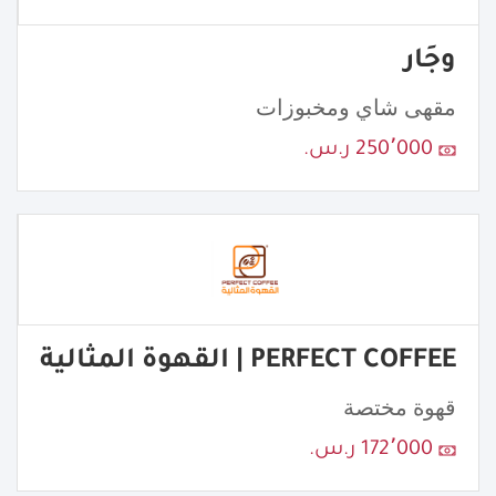
وجَار
مقهى شاي ومخبوزات
250٬000 ر.س.
PERFECT COFFEE | القهوة المثالية
قهوة مختصة
172٬000 ر.س.