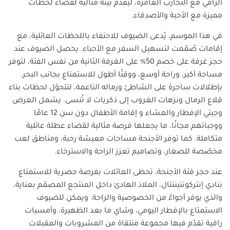
الراقي مع التجارب الغامرة، ليقدّم بيئة مثالية لقضاء لحظات
مميزة مع الأحبة والأصدقاء.
في هذا الموسم، يُدعى الضيوف للاحتفاء باللحظات العائلية، مع
إقامات صُمّمت لتسهيل السفر مع الأحباء. يحصل الضيوف عند
حجز غرفة على خصم 50% على الغرفة الثانية من نفس الفئة، لتوفر
مساحة أكبر، وراحة أوسع، ووقتًا أطول للاستمتاع بجانب البحر.
بإطلالات ساحرة على الشاطئ ورماله الناعمة، لتتحوّل لحظات بناء
قلاع الرمال ونزهات الغروب إلى ذكريات لا تُنسى. يشمل العرض
وجبتي الإفطار والعشاء و إقامة الأطفال دون سن 12 عامًا
ووجباتهم مجانًا، ما يجعلها فرصة مثالية لقضاء عطلة عائلية
متكاملة. كما توفر الأجنحة مساحات معيشة رحبة، ومناطق لعب
مخصّصة للصغار، وتصاميم تعزز الراحة والاسترخاء.
عند حجز فئة الأجنحة، تحظى العائلات بفرصة حصرية للاستمتاع
بنادي إنتركونتيننتال، الملاذ الهادئ داخل المنتجع المصمّم بعناية،
والذي يوفر أجواءً من الخصوصية والراحة. ويمكن للضيوف
الاستمتاع بالإفطار اليومي، وشاي ما بعد الظهيرة، وأمسيات
راقية تقدّم فيها مجموعة منتقاة من المشروبات والمقبلات