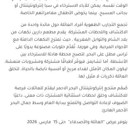
الوقت نفسه، يمكن للآباء الاسترخاء في سبا إنتركونتيننتال أو
بجانب المسبح، بينما يخوض الأطفال مغامراتهم الخاصة.
تجمع التجارب الطهوية أفراد العائلة حول مائدة واحدة من
الاكتشاف واللحظات المشتركة. يقدم مطعم دارين نكهات من
بلاد الشام والتوابل المغربية ، حيث تمتزج النكهات الدافئة مع
الأجواء المرحبة. وفي مورما، تُقدَّم حلويات مصنوعة يدويًا على
تراس مطل على البحر، لتصبح محطة هادئة للاسترخاء بين
الأنشطة. أما تشايمز، فيوفّر أطباقًا مشتركة ومشروبات منعشة،
ليكون المكان الأمثل لغداء مريح أو أمسية نابضة بالحياة، لتخلق
العائلة ذكريات لا مثيل لها.
صُمّم منتجع إنتركونتيننتال البحر الاحمر ليقدّم للعائلات فرصة
للاكتشاف وخلق لحظات استثنائية المشترك ذات معنى، داعيًا
الضيوف لإعادة التواصل والتمتع ببداية العام وسط جمال البحر
الأحمر الهادئ.
يتوفر عرض “العائلة والأصدقاء” حتى 15 مارس. 2026