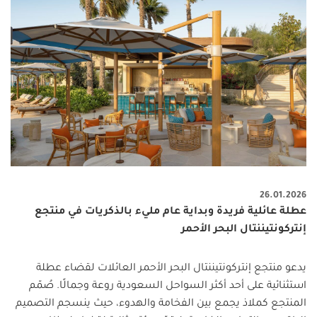
26.01.2026
عطلة عائلية فريدة وبداية عام مليء بالذكريات في منتجع
إنتركونتيننتال البحر الأحمر
يدعو منتجع إنتركونتيننتال البحر الأحمر العائلات لقضاء عطلة
استثنائية على أحد أكثر السواحل السعودية روعة وجمالًا. صُمّم
المنتجع كملاذ يجمع بين الفخامة والهدوء، حيث ينسجم التصميم