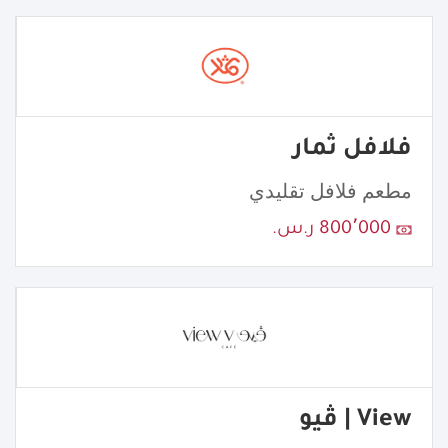
فلافل ثمار
مطعم فلافل تقليدي
800٬000 ر.س.
View | ڤيو