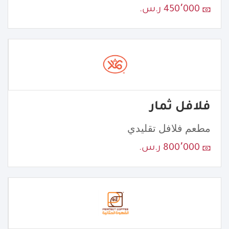
450٬000 ر.س.
فلافل ثمار
مطعم فلافل تقليدي
800٬000 ر.س.