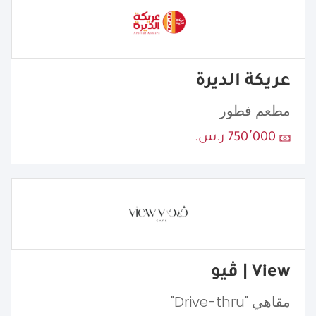
عريكة الديرة
مطعم فطور
750٬000 ر.س.
View | ڤيو
مقاهي "Drive-thru"