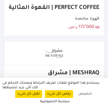
PERFECT COFFEE | القهوة المثالية
قهوة مختصة
172٬000 ر.س.
MESHRAQ | مشراق
مطعم فطور
يستخدم هذا الموقع ملفات تعريف الارتباط ويمنحك التحكم في
تلك التي تريد تنشيطها
1٬000٬000 ر.س.
تخصيص
رفض كل شيء
تقبل كل شيء
سياسة الخصوصية