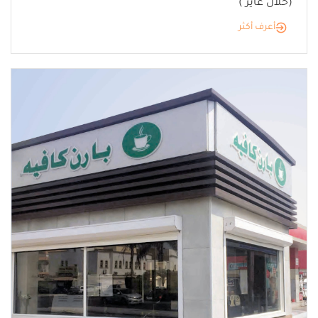
(حلال غايز )
أعرف أكثر