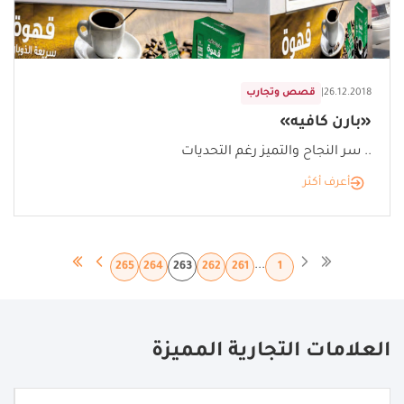
26.12.2018
|
قصص وتجارب
«بارن كافيه»
.. سر النجاح والتميز رغم التحديات
أعرف أكثر
...
265
264
263
262
261
1
العلامات التجارية المميزة