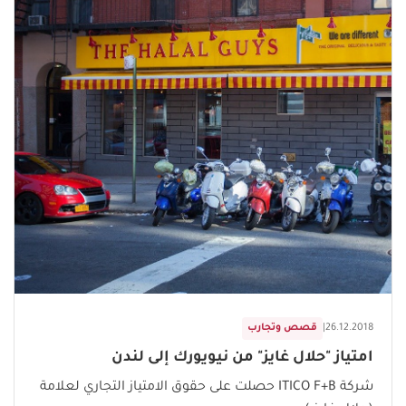
26.12.2018
|
قصص وتجارب
امتياز "حلال غايز" من نيويورك إلى لندن
شركة ITICO F+B حصلت على حقوق الامتياز التجاري لعلامة