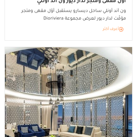
أوّل مقهى ومتجر لدار ديور ون آند أونلي
ون آند أونلي ساحل ديسارو يستقبل أوّل مقهى ومتجر
مؤقّت لدار ديور لعرض مجموعة Dioriviera
أعرف أكثر