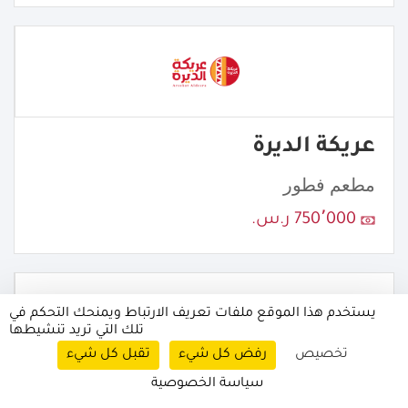
عريكة الديرة
مطعم فطور
750٬000 ر.س.
يستخدم هذا الموقع ملفات تعريف الارتباط ويمنحك التحكم في
تلك التي تريد تنشيطها
تخصيص
رفض كل شيء
تقبل كل شيء
سياسة الخصوصية
MESHRAQ | مشراق