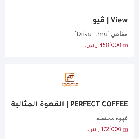
View | ڤيو
مقاهي "Drive-thru"
450٬000 ر.س.
PERFECT COFFEE | القهوة المثالية
قهوة مختصة
172٬000 ر.س.