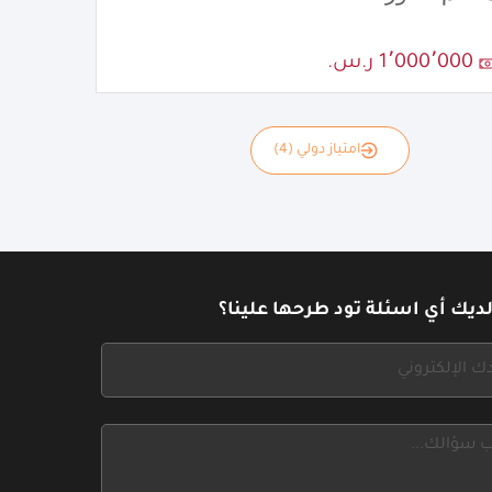
1٬000٬000 ر.س.
امتياز دولي (4)
ديك أي اسئلة تود طرحها علينا؟