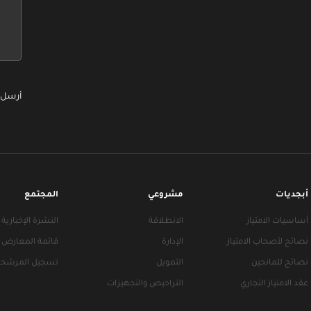
this
this
form
form
field
field
blank
blank
أرسل 
أبجديات
مشروعي
المجتمع
أساسيات الامتياز
الانطلاقة
النشرة الإخبارية
نصائح لأصحاب الامتياز
الإدارة
قائمة المعارض
نصائح للمانحين
التمويل
تسجيل المرشحي
عقد الامتياز التجاري
التراخيص والتجهيزات