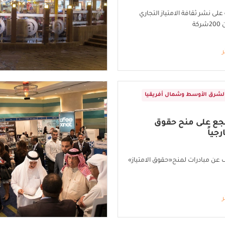
لى نشر ثقافة الامتياز التجاري
كة
ر
لشرق الأوسط وشمال أفريقيا
جع على منح حقوق
رجياً
 عن مبادرات لمنح«حقوق الامتياز»
ر