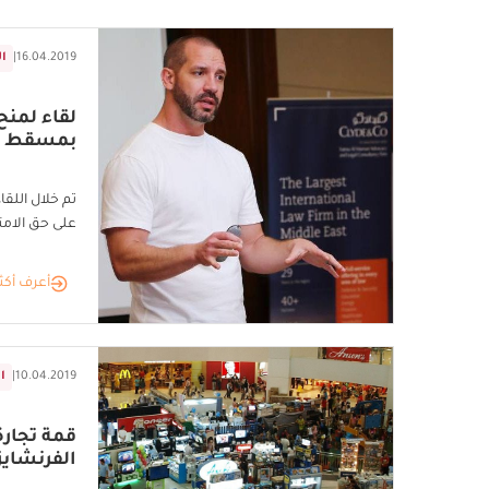
16.04.2019
|
ا
بمسقط
تم خلال اللق
على حق الامتي
أعرف أكث
10.04.2019
|
ا
قمة تجارة
الفرنشايز