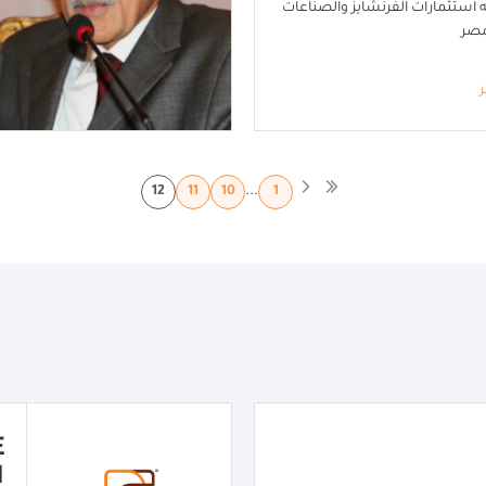
جنيه استثمارات الفرنشايز والصناعات
مصر
ر
...
12
11
10
1
ا