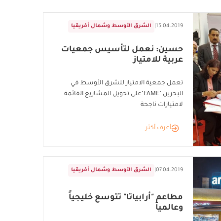
15.04.2019
|
الشرق الأوسط وشمال أفريقيا
حسين: نعمل لتأسيس جمعيات
عربية للامتياز
تعمل جمعية الامتياز للشرق الأوسط في
البحرين "FAME"على تحويل المشاريع القائمة
لامتيازات ناجحة
أعرف أكثر
07.04.2019
|
الشرق الأوسط وشمال أفريقيا
مطاعم "أرابياتا" تتوسع خليجياً
وعالمياَ