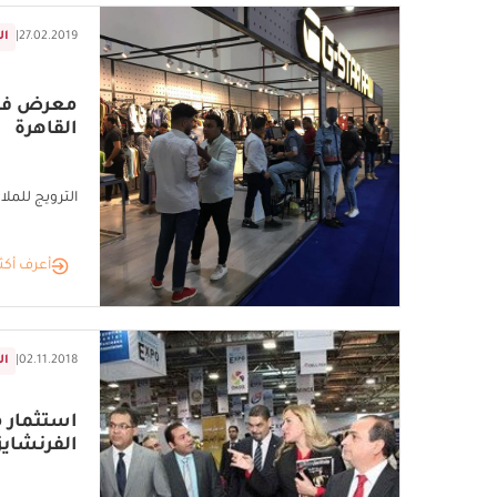
27.02.2019
|
ال
معرض فرن
القاهرة
الترويج للمل
أعرف أكث
02.11.2018
|
ال
استثمار م
الفرنشايز