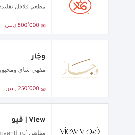
مطعم فلافل تقليد
800٬000 ر.س.
وجَار
مقهى شاي ومخبوز
250٬000 ر.س.
View | ڤيو
مقاهي "Drive-thru"