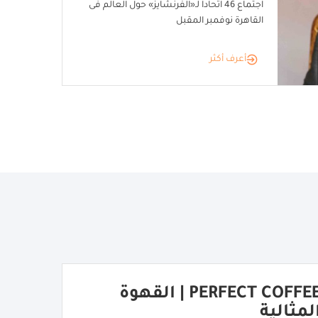
اجتماع 46 اتحاداً لـ«الفرنشايز» حول العالم فى
القاهرة نوفمبر المقبل
أعرف أكثر
PERFECT COFFEE | القهوة
لمثالية