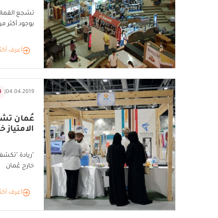
تشجع القمة ع
بوجود أكثر من 200شر
أعرف أكث
04.04.2019
|
ا
عُمان تش
الامتياز خا
"ريادة "تكشف
خارج عُمان
أعرف أكث