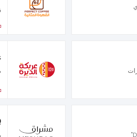
ي
ق
ع
ات
م
Q
م