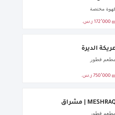
هوة مختصة
172٬000 ر.س.
ريكة الديرة
طعم فطور
750٬000 ر.س.
MESHRA | مشراق
طعم فطور