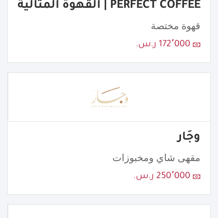
PERFECT COFFEE | القهوة المثالية
قهوة مختصة
172٬000 ر.س.
وجَار
مقهى شاي ومخبوزات
250٬000 ر.س.