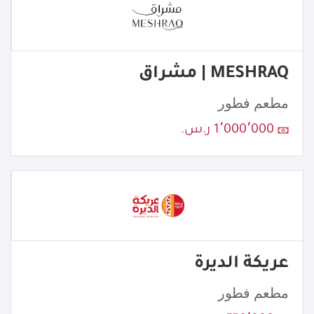
MESHRAQ | مشراق
مطعم فطور
1٬000٬000 ر.س.
عريكة الديرة
مطعم فطور