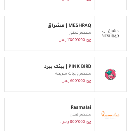
MESHRAQ | مشراق
مطعم فطور
1٬000٬000 ر.س.
PINK BIRD | بينك بيرد
مطعم وجبات سريعة
600٬000 ر.س.
Rasmalai
مطعم هندي
800٬000 ر.س.