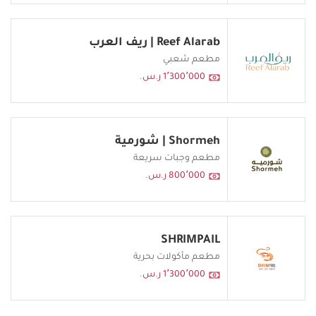
Reef Alarab | ريف العرب
مطعم شعبي
1٬300٬000 ر.س.
Shormeh | شورمية
مطعم وجبات سريعة
800٬000 ر.س.
SHRIMPAIL
مطعم مأكولات بحرية
1٬300٬000 ر.س.