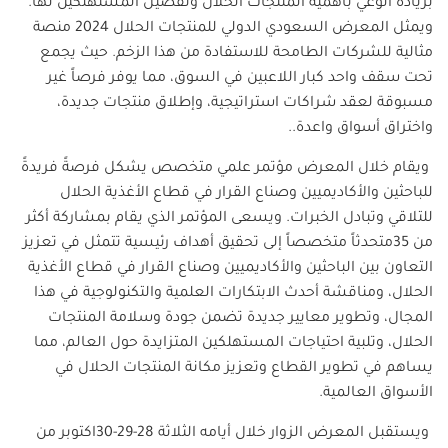
بزيادة الوعي بأهمية المنتجات الحلال وتفضيل المستهلكين لها.
ويمثل المعرض السعودي الدولي للمنتجات الحلال 2024 منصة
مثالية للشركات الطامحة للاستفادة من هذا الزخم. حيث يجمع
تحت سقف واحد كبار اللاعبين في السوق، مما يوفر فرصاً غير
مسبوقة لعقد شراكات استراتيجية، وإطلاق منتجات جديدة،
واختراق أسواق واعدة
..
ويقام خلال المعرض مؤتمر علمي متخصص يشكل فرصةً فريدةً
للباحثين والأكاديميين وصناع القرار في قطاع الأغذية الحلال
للتلاقي وتبادل الخبرات. ويسعى المؤتمر الذي يقام بمشاركة أكثر
من 35متحدثاً متخصصاً إلى تحقيق أهداف رئيسية تتمثل في تعزيز
التعاون بين الباحثين والأكاديميين وصناع القرار في قطاع الأغذية
الحلال، ومناقشة أحدث الابتكارات العلمية والتكنولوجية في هذا
المجال، وتطوير معايير جديدة تضمن جودة وسلامة المنتجات
الحلال، وتلبية احتياجات المستهلكين المتزايدة حول العالم، مما
يساهم في تطوير القطاع وتعزيز مكانة المنتجات الحلال في
الأسواق العالمية.
ويستقبل المعرض الزوار خلال أيامه الثلاثة 28-29-30اكتوبر من