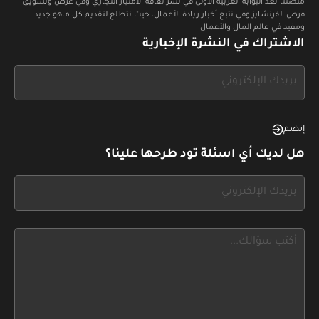
منصتنا تعد البوابة العربية الأولى في نشر ثقافة الامتياز التجاري وفي عرض وتسويق
فرص الفرنشايز وفي تتبع أخبار ريادة الأعمال، حيث نتطلع لتقديم كل ماهو جديد
ومفيد في عالم المال والأعمال
الاشتراك في النشرة الإخبارية
If
you
see
this,
إنضم
leave
هل لديك أي اسئلة تود طرحها علينا؟
this
form
If
field
you
blank
see
this,
leave
this
form
field