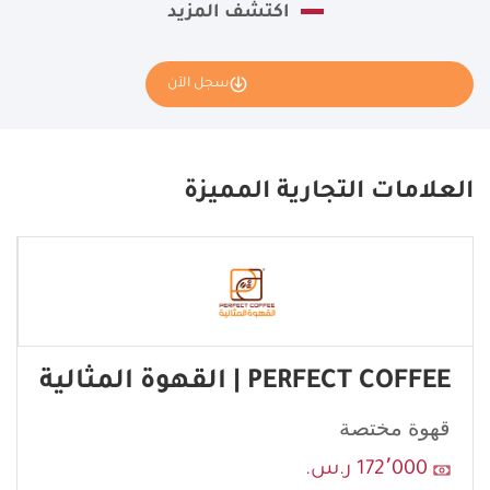
اكتشف المزيد
سجل الآن
نأمل تعبئة بياناتك كاملة وسنقوم بإرسال طلبك إلى مانح الامتياز
Rasmalai.
العلامات التجارية المميزة
If
you
see
this,
leave
this
PERFECT COFFEE | القهوة المثالية
form
field
قهوة مختصة
blank
172٬000 ر.س.