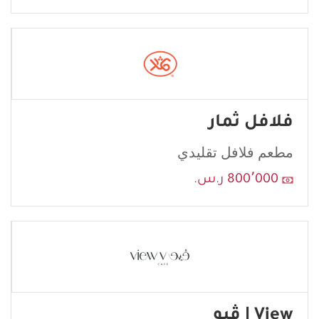
فلافل ثمار
مطعم فلافل تقليدي
إرسال
800٬000 ر.س.
View | ڤيو