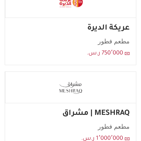
عريكة الديرة
مطعم فطور
750٬000 ر.س.
MESHRAQ | مشراق
مطعم فطور
1٬000٬000 ر.س.