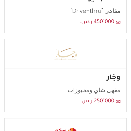
مقاهي "Drive-thru"
450٬000 ر.س.
وجَار
مقهى شاي ومخبوزات
250٬000 ر.س.