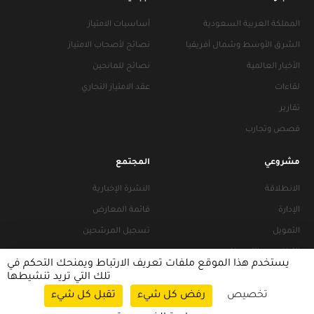
المملكة العربية السعودية
أساسيات الامتياز
الشرق الأوسط وشمال أفريقيا
نصائح لأصحاب الامتياز
الأخبار العالمية
نصائح للمانحين
لقاءات
عقد الامتياز التجاري
تقارير
قصص وتجارب
مشروعي
المجتمع
الانطلاقة
النشرة الإخبارية
الإدارة
قائمة المعارض
التمويل
تسجيل المرشحين
التراخيص والتجهيزات
يستخدم هذا الموقع ملفات تعريف الارتباط ويمنحك التحكم في
تلك التي تريد تنشيطها
تخصيص
رفض كل شيء
تقبل كل شيء
سياسات التصفح
|
سياسة الخصوصية