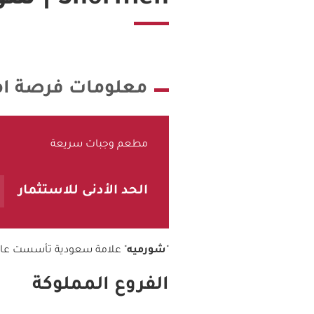
معلومات فرصة امت
مطعم وجبات سريعة
الحد الأدنى للاستثمار
"
شورميه
" علامة سعودية تأسست عام 2017م تتميز عن غيرها بتقديم وجبات الشاورما بطريقة عصرية وحديثة بجودة عالية وأسعار 
الفروع المملوكة