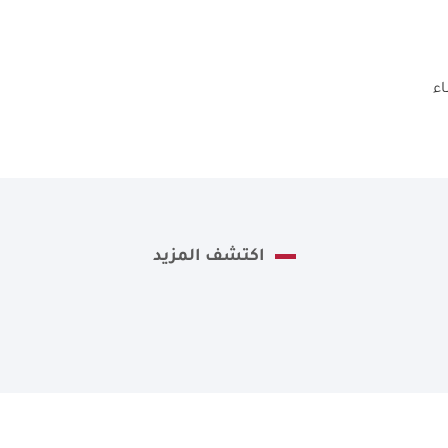
اء
اكتشف المزيد
نأمل تعبئة بياناتك كاملة وسنقوم بإرسال طلبك إلى مانح الامت