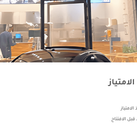
امتياز
لامتياز
بل الافتتاح