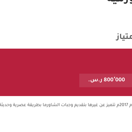
ياز
800٬000 ر.س.
تنافسية