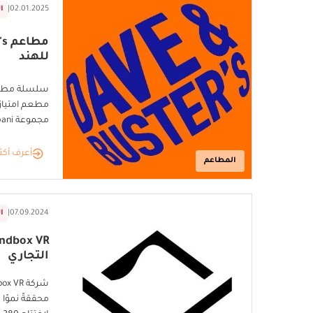
02.01.2025
|
ا
للهند
مطعم امتياز ل
مجموعة Malpani
أعرف أكث
المطاعم
07.09.2024
|
ا
التجاري