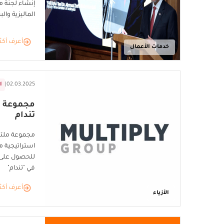
إنشاء لجنة م
الماليزية والب
أعرف أكث
خدمات الأعمال
02.03.2025
|
ا
مجموعة م
تندام
مجموعة ملتي
استراتيجية م
في "تندام"
أعرف أكث
الأزياء