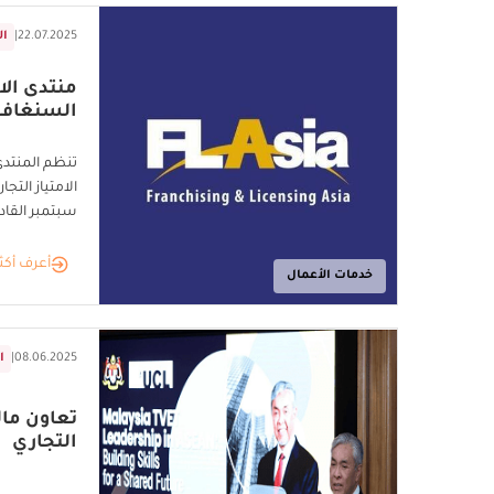
22.07.2025
|
ال
منتدى الام
السنغاف
تنظم المنتد
الامتياز الت
سبتمبر القاد
أعرف أكث
خدمات الأعمال
08.06.2025
|
ا
تعاون مال
التجاري