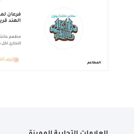
فرعان لم
الهند قريبً
مطعم عائشة ب
التجاري لكل د
أعرف أكث
المطاعم