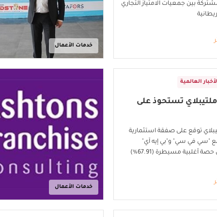
شتركة بين جمعيات الامتياز التجاري
ريطانية
ر
خدمات الأعمال
لأخبار العالمية
لتيبلاي تستحوذ على
بلاي توقع على صفقة استثمارية
ع "سي في سي" و"بي إيه آي"
للحصول على حصة أغلبية مسيطرة (67.91%)
ر
خدمات الأعمال