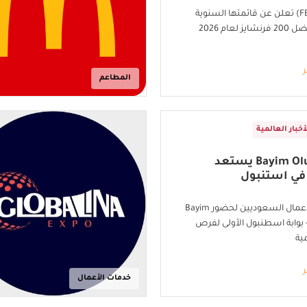
مؤسسة (FBR) تعلن عن قائمتها السنوية
لعام 2026
ر
المطاعم
أخبار العالمية
Bayim Olur Musun يستعد
 في استنبول
دعوة رجال الأعمال السعوديين لحضور Bayim
Olur Mus - بوابة اسطنبول الأولى لفرص
مية
ر
خدمات الأعمال