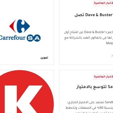
لأخبار العالمية
مطاعم Dave & Buster's تصل
سلسلة مطاعم Dave & Buster's عن افتتاح أول
ها في بانغالور، الهند بالشراكة مع
ر
تموين
لأخبار العالمية
Sandbox VR تتوسع بالامتياز
شركة Sandbox VR تعتمد على الامتياز التجاري؛
محققةً نموًا بنسبة 60% في الصفقات وتخطط