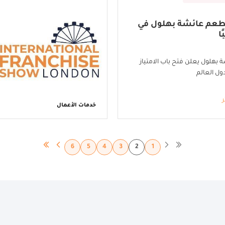
طعم عائشة بهلول في
ا
هلول يعلن فتح باب الامتياز
ول العالم
ر
خدمات الأعمال
6
5
4
3
2
1