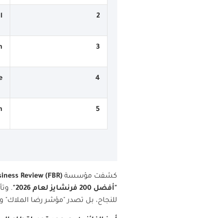
l
2
n
3
e
4
n
5
كشفت مؤسسة
iness Review (FBR)
"
أفضل 200 فرنشايز لعام 2026
"
.
وتأ
للنجاح، بل تصدر "مؤشر رضا الملاك" و