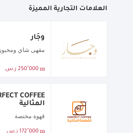
العلامات التجارية المميزة
وجَار
مقهى شاي ومخبوز
250٬000 ر.س.
المثالية
قهوة مختصة
172٬000 ر.س.