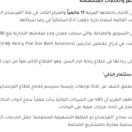
لسفر والخدمات المتخصصة
الأخبار باحتلالها المرتبة
17
عالمياً
والمركز الثالث في فئة "الفرنشايز 
:
 التسويق والطباعة، والتي سجلت معدل ولاء لعلامتها التجارية بلغ 90
ت في إدراج علامتين تجاريتين
(
Five Star Bath Solutions
و
rd My Yard
 ريادتها في قطاع رعاية كبار السن، وهو القطاع الأكثر نمواً من حيث 
"
لي معمق كشف عن ثلاثة توجهات رئيسية سترسم ملامح قطاع الفرنشايز 
أظهر التقرير أن 85% من الشركات الفائزة بدأت فعلياً بدمج أدو
از في اتخاذ قرارات مبنية على البيانات
.
ت نماذج "الفرنشايز ذو التكلفة التشغيلية المنخفضة" (مثل الخدمات المن
خمية مقارنة بالمشاريع الضخمة
.