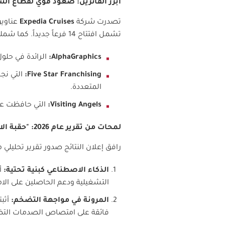
أبرز الفائزين: صعود قوي لقطاع ا
تصدرت شركة
Expedia Cruises
عناوين 
تشمل افتتاح 14 فرعاً جديداً. كما شملت القائمة أسماء بارزة حققت أداءً استثنائياً في رضا شركائها
AlphaGraphics:
الرائدة في حلول
Five Star Franchising:
التي نجح
المتعددة
.
Visiting Angels:
التي حافظت على
لمحات من تقرير عام 2026: "حقبة الاستثمار الذكي
رافق إعلان النتائج صدور تقرير تحلي
الذكاء الاصطناعي كبنية تحتية
:
التشغيلية ودعم الحاصلين على الامتي
المرونة في مواجهة التضخم
:
أثبت
فائقة على امتصاص الصدمات التض