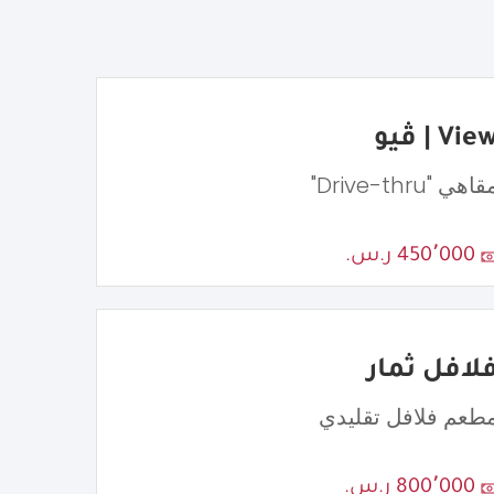
Vie | ڤيو
اهي "Drive-thru"
450٬000 ر.س.
لافل ثمار
طعم فلافل تقليدي
800٬000 ر.س.