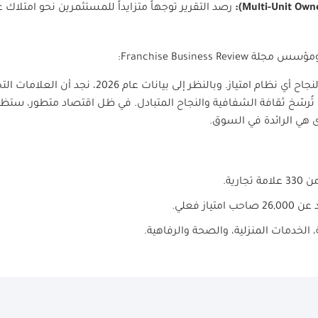
رصد التقرير توجهاً متزايداً للمستثمرين نحو امتلاك
ي ومؤسس مجلة
Franchise Business Review
:
رضا أصحاب الامتياز هو المؤشر الأهم لنجاح أي نظام امتيا
رسّخ ثقافة الشفافية والنجاح المتبادل. في ظل اقتصاد متطور، ستظل ا
 هي الرائدة في السوق.
مة تجارية
.
حب امتياز فعلي
.
 الخدمات المنزلية، والصحة والرفاهية
.