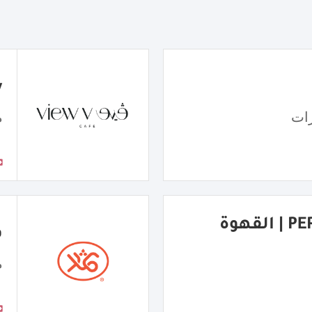
w
ات
مق
PERFECT COFFEE | القهوة
ف
م