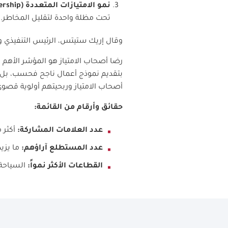
نمو الامتيازات المتعددة
(Multi-Unit Ownership):
تحت مظلة واحدة لتقليل المخاطر
.
وقال إريك ستيتس، الرئيس التنفيذ
بتقديم نموذج أعمال ناجح فحسب، بل تُ
أصحاب الامتياز وربحيتهم أولوية قصوى
حقائق وأرقام من القائمة
:
عدد العلامات المشاركة
:
أكثر من 330 علا
عدد المستطلع آراؤهم
:
ما يزيد عن 26,000 صا
القطاعات الأكثر نمواً
:
السياحة،