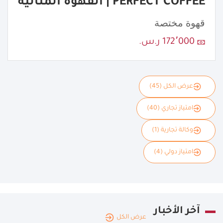
PERFECT COFFEE | القهوة المثالية
قهوة مختصة
172٬000 ر.س.
عرض الكل (45)
امتياز تجاري (40)
وكالة تجارية (1)
امتياز دولي (4)
آخر الأخبار
عرض الكل