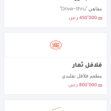
مقاهي "Drive-thru"
450٬000 ر.س.
فلافل ثمار
مطعم فلافل تقليدي
800٬000 ر.س.