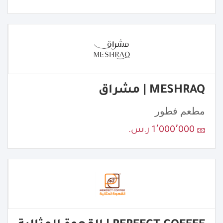
MESHRAQ | مشراق
مطعم فطور
1٬000٬000 ر.س.