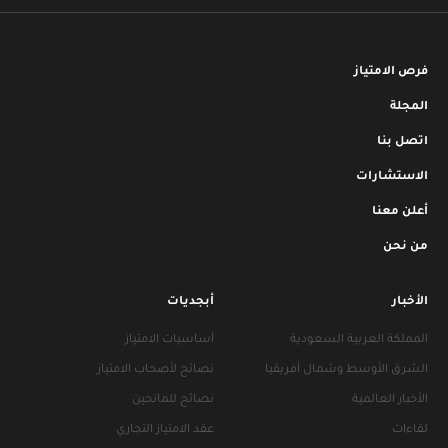
فرص الامتياز
المجلة
اتصل بنا
الاستشارات
أعلن معنا
من نحن
الأخبار
أبجديات
المملكة العربية السعودية
أساسيات الامتياز
الشرق الأوسط وشمال أفريقيا
نصائح لأصحاب الامتياز
الأخبار العالمية
نصائح للمانحين
لقاءات
عقد الامتياز التجاري