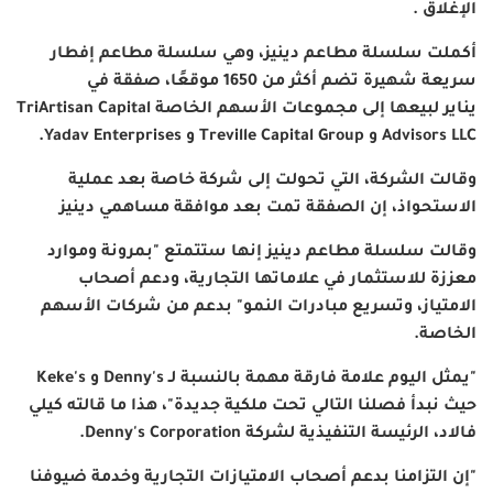
الإغلاق
.
أكملت سلسلة مطاعم دينيز، وهي سلسلة مطاعم إفطار
سريعة شهيرة تضم أكثر من 1650 موقعًا، صفقة في
يناير
لبيعها إلى مجموعات الأسهم الخاصة
TriArtisan Capital
Advisors LLC
و
Treville Capital Group
و
Yadav Enterprises.
وقالت الشركة، التي تحولت إلى شركة خاصة بعد عملية
الاستحواذ، إن الصفقة تمت بعد موافقة مساهمي دينيز
وقالت سلسلة مطاعم دينيز إنها ستتمتع "بمرونة وموارد
معززة للاستثمار في علاماتها التجارية، ودعم أصحاب
الامتياز، وتسريع مبادرات النمو" بدعم من شركات الأسهم
الخاصة
.
"
يمثل اليوم علامة فارقة مهمة بالنسبة لـ
Denny's
و
Keke's
حيث نبدأ فصلنا التالي تحت ملكية جديدة"، هذا ما قالته كيلي
فالاد، الرئيسة التنفيذية لشركة
Denny's Corporation.
"
إن التزامنا بدعم أصحاب الامتيازات التجارية وخدمة ضيوفنا