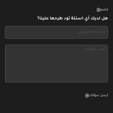
see
this,
إنضم
leave
هل لديك أي اسئلة تود طرحها علينا؟
this
form
If
field
you
blank
see
this,
leave
this
form
field
blank
أرسل سؤالك