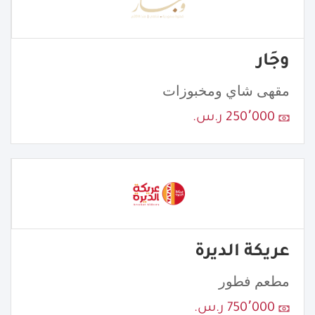
وجَار
مقهى شاي ومخبوزات
250٬000 ر.س.
عريكة الديرة
مطعم فطور
750٬000 ر.س.