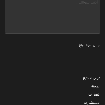
this,
leave
this
form
field
blank
أرسل سؤالك
فرص الامتياز
المجلة
اتصل بنا
الاستشارات