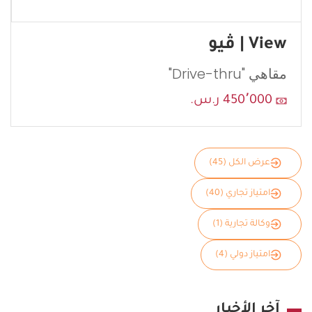
View | ڤيو
مقاهي "Drive-thru"
450٬000 ر.س.
عرض الكل (45)
امتياز تجاري (40)
وكالة تجارية (1)
امتياز دولي (4)
آخر الأخبار