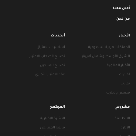
أعلن معنا
من نحن
الأخبار
أبجديات
المملكة العربية السعودية
أساسيات الامتياز
الشرق الأوسط وشمال أفريقيا
نصائح لأصحاب الامتياز
الأخبار العالمية
نصائح للمانحين
لقاءات
عقد الامتياز التجاري
تقارير
قصص وتجارب
مشروعي
المجتمع
الانطلاقة
النشرة الإخبارية
الإدارة
قائمة المعارض