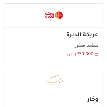
عريكة الديرة
مطعم فطور
750٬000 ر.س.
وجَار