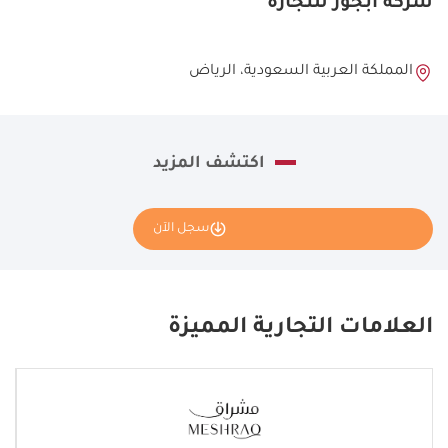
شركة أبجور للتجارة
المملكة العربية السعودية، الرياض
اكتشف المزيد
سجل الآن
نأمل تعبئة بياناتك كاملة وسنقوم بإرسال طلبك إلى مانح الامتياز
Abajur | ابجور.
العلامات التجارية المميزة
If
you
see
this,