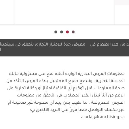
الثالث على التوالي
أع
أعرف أكثر
ر الطعام في
معرض جدة للامتياز التجاري ينطلق في سبتمبر
أمريكانا
النصف ال
معلومات الفرص التجارية الواردة أعلاه تقع على مسؤولية مالك
العلامة التجارية ، وننصح جميع المهتمين بهذه الفرص الـتأكد من
صحة المعلومات قبل توقيع أي اتفاقية امتياز أو وكالة تجارية على
الرغم من أننا نبذل القدر المطلوب في التحقق من معلومات
الفرص المعروضة ، لذا نهيب بمن يجد أي معلومة غير صحيحة أو
غير مكتملة التواصل معنا فوراَ على البريد الالكتروني:
alarfaj@franchising.sa