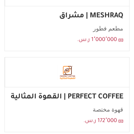
leave
this
MESHRAQ | مشراق
form
field
مطعم فطور
blank
1٬000٬000 ر.س.
PERFECT COFFEE | القهوة المثالية
قهوة مختصة
إرسال
172٬000 ر.س.