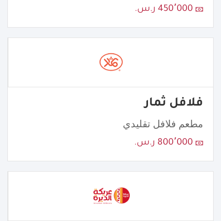
450٬000 ر.س.
فلافل ثمار
مطعم فلافل تقليدي
800٬000 ر.س.