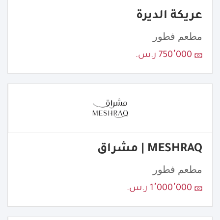
عريكة الديرة
مطعم فطور
750٬000 ر.س.
MESHRAQ | مشراق
مطعم فطور
1٬000٬000 ر.س.