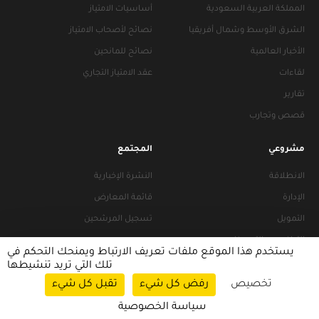
المملكة العربية السعودية
أساسيات الامتياز
الشرق الأوسط وشمال أفريقيا
نصائح لأصحاب الامتياز
الأخبار العالمية
نصائح للمانحين
لقاءات
عقد الامتياز التجاري
تقارير
قصص وتجارب
مشروعي
المجتمع
الانطلاقة
النشرة الإخبارية
الإدارة
قائمة المعارض
التمويل
تسجيل المرشحين
التراخيص والتجهيزات
يستخدم هذا الموقع ملفات تعريف الارتباط ويمنحك التحكم في
تلك التي تريد تنشيطها
تخصيص
رفض كل شيء
تقبل كل شيء
سياسات التصفح
|
سياسة الخصوصية
سياسة الخصوصية
© 2026 FRANACCESS. All rights reserved.