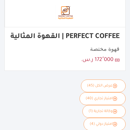
PERFECT COFFEE | القهوة المثالية
قهوة مختصة
172٬000 ر.س.
عرض الكل (45)
امتياز تجاري (40)
وكالة تجارية (1)
امتياز دولي (4)