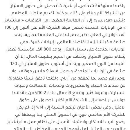
ولكنها مملوكة لأشخاص، أو شركات تحصل على حقوق الامتياز
من الشركة الأم وبناء على ذلك يمكنها تقديم منتجات المطعم.
وتشير «فوربس» إلى أن الغالبية العظمى من اتفاقيات « فرنشايز
» في الولايات المتحدة تحصل فيها الشركة الأم على ألفين إلى 100
ألف دولار في العام، نظير حصولها على العلامة التجارية. وتمد
صناعة « فرنشايز » الاقتصاد العالمي بإيرادات كبيرة، ففي
الولايات المتحدة على سبيل المثال يوجد 800 ألف مؤسسة تعمل
بنظام حقوق الامتياز، وتختلف في الحجم بطبيعة الحال، إلا أن
أغلبها من النوع الصغير. ويتداخل أسلوب حقوق الامتياز في 120
صناعة في الولايات المتحدة، ويعمل فيها 9 ملايين موظف، ولا
يوجد رقم محدد لما تحققه من أرباح، ولكنها تحقق نسبًا متفاوتة
من صناعات الغذاء والمشروبات وخدمات الاتصالات وصيانة
السيارات وغيرها كثير. وتدفع الأعمال عادة 2-10% من عائداتها
«وليس أرباحها» إلى الشركة الأم نظير الحصول على حقوق
الامتياز، وفي بعض الأحيان ترتفع النسبة إلى 14% إذا لم يكن
للشركة الأم منافس قوي في السوق المحلي بما يجعلها في
وضع أقرب للاحتكار. ولاعتماد الأعمال على نظام عمل « فرنشايز
» العديد من المزايا، لعل أهمها الحد من المخاطر، لأن للمنتج