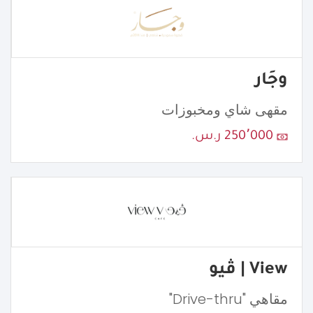
وجَار
مقهى شاي ومخبوزات
250٬000 ر.س.
View | ڤيو
مقاهي "Drive-thru"