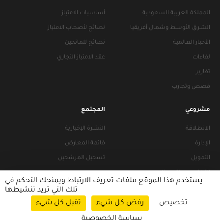
المملكة العربية السعودية
أساسيات الامتياز
الشرق الأوسط وشمال أفريقيا
نصائح لأصحاب الامتياز
الأخبار العالمية
نصائح للمانحين
لقاءات
عقد الامتياز التجاري
تقارير
قصص وتجارب
مشروعي
المجتمع
الانطلاقة
النشرة الإخبارية
الإدارة
قائمة المعارض
التمويل
تسجيل المرشحين
التراخيص والتجهيزات
يستخدم هذا الموقع ملفات تعريف الارتباط ويمنحك التحكم في
تلك التي تريد تنشيطها
تخصيص
رفض كل شيء
تقبل كل شيء
سياسات التصفح
|
سياسة الخصوصية
سياسة الخصوصية
© 2026 FRANACCESS. All rights reserved.