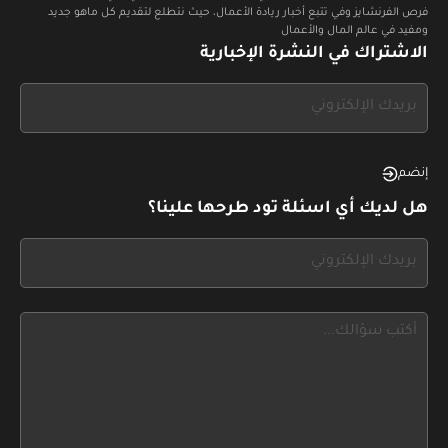
فرص الفرنشايز وفي تتبع أخبار ريادة الأعمال، حيث نتطلع لتقديم كل ماهو جديد
ومفيد في عالم المال والأعمال
الاشتراك في النشرة الإخبارية
If
you
see
this,
إنضم
leave
هل لديك أي اسئلة تود طرحها علينا؟
this
form
If
field
you
blank
see
this,
leave
this
form
field