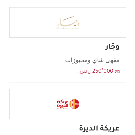
وجَار
مقهى شاي ومخبوزات
250٬000 ر.س.
عريكة الديرة