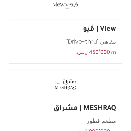
View | ڤيو
مقاهي "Drive-thru"
450٬000 ر.س.
MESHRAQ | مشراق
مطعم فطور