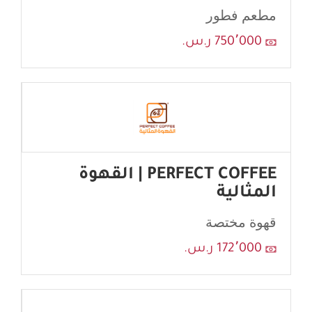
مطعم فطور
750٬000 ر.س.
PERFECT COFFEE | القهوة
المثالية
قهوة مختصة
172٬000 ر.س.