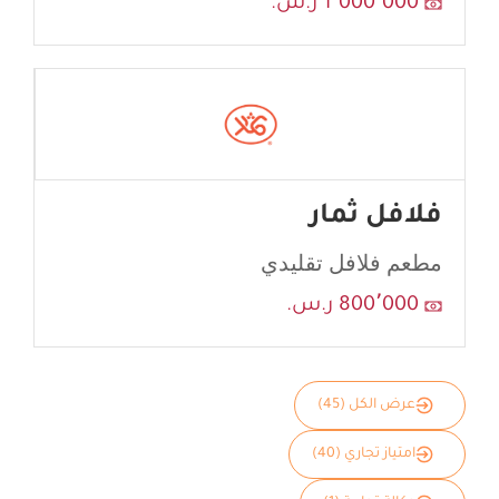
1٬000٬000 ر.س.
فلافل ثمار
مطعم فلافل تقليدي
800٬000 ر.س.
عرض الكل (45)
امتياز تجاري (40)