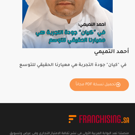
أحمد التميمي
في "كيان" جودة التجربة هي معيارنا الحقيقي للتوسع
تحميل نسخة PDF مجاناً
منصتنا تعد البوابة العربية الأولى في نشر ثقافة الامتياز التجاري وفي عرض وتسويق