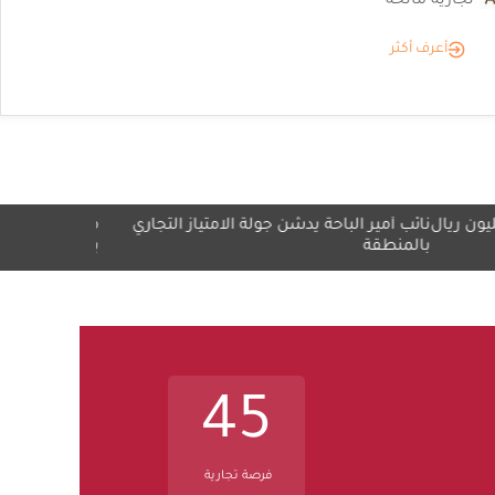
"القصر الأحمر" يكشف عن هويته البصرية تمهيدًا لافتتاحه
أعرف أكثر
مير الباحة يدشّن جولة الامتياز التجاري
مجموعة ميلاف تطلق مبادرة "
طقة
بلا حدود"
45
فرصة تجارية