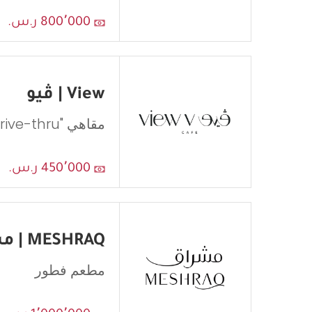
800٬000 ر.س.
View | ڤيو
مقاهي "Drive-thru"
450٬000 ر.س.
MESHRAQ | مشراق
مطعم فطور