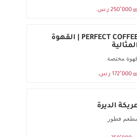
250٬000 ر.س.
PERFECT COFFEE | القهوة
لمثالية
هوة مختصة
172٬000 ر.س.
ريكة الديرة
طعم فطور