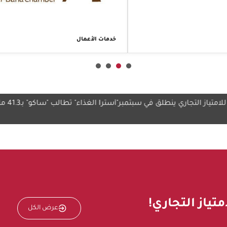
خدمات الأعمال
 ينطلق في سبتمبر
"أسترا الغذاء" تطالب "ساكو" بـ41.3 مليون ريال
نائب أ
بالمن
تياز التجاري!
عرض الكل