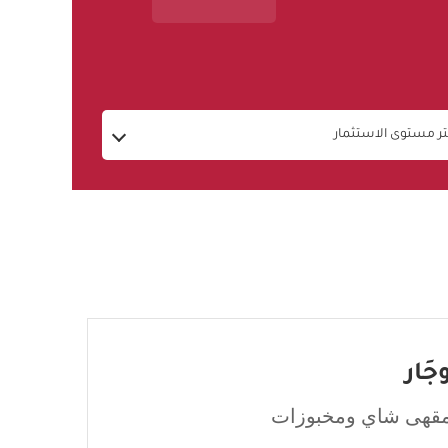
تر مستوى الاستثمار
جَار
قهى شاي ومخبوزات