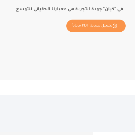
في "كيان" جودة التجربة هي معيارنا الحقيقي للتوسع
تحميل نسخة PDF مجاناً