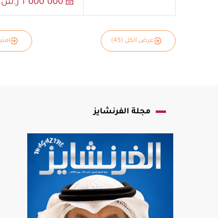
1٬000٬000 ر.س.
عرض الكل (45)
امتياز
مجلة الفرنشايز