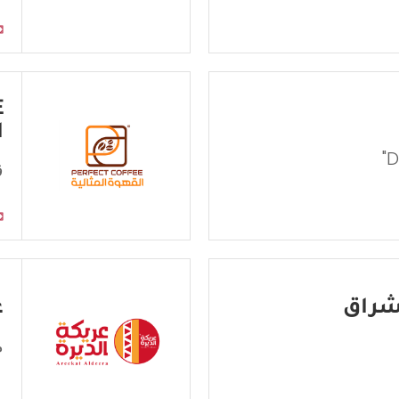
ا
ق
ع
م