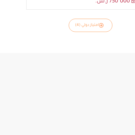
750٬000 ر.س.
امتياز دولي (4)