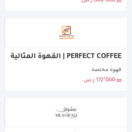
800٬000 ر.س.
PERFECT COFFEE | القهوة المثالية
قهوة مختصة
172٬000 ر.س.