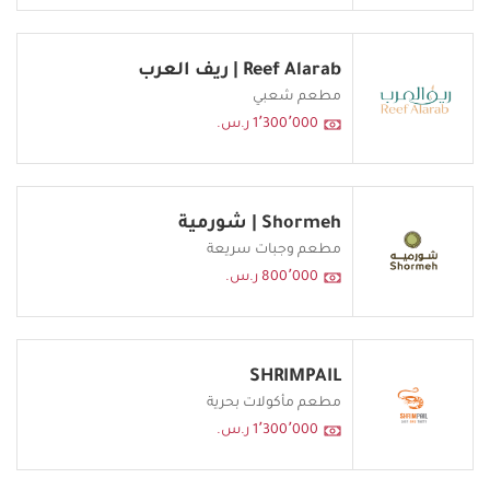
Reef Alarab | ريف العرب
مطعم شعبي
1٬300٬000 ر.س.
Shormeh | شورمية
مطعم وجبات سريعة
800٬000 ر.س.
SHRIMPAIL
مطعم مأكولات بحرية
1٬300٬000 ر.س.