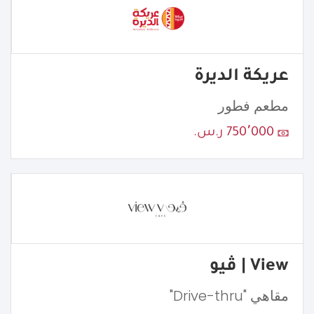
عريكة الديرة
مطعم فطور
750٬000 ر.س.
View | ڤيو
مقاهي "Drive-thru"