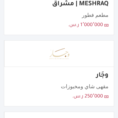
MESHRAQ | مشراق
مطعم فطور
1٬000٬000 ر.س.
وجَار
مقهى شاي ومخبوزات
250٬000 ر.س.