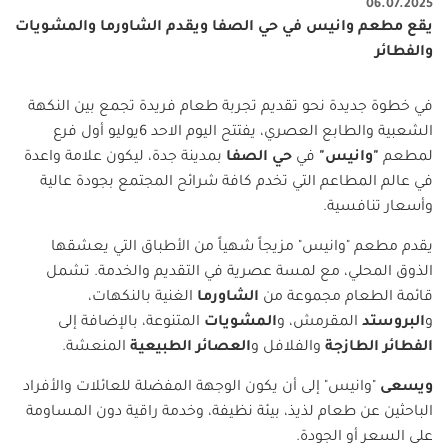
06.07.2025
يقع مطعم وانيس في حي الصفا ويقدم الشاورما والمشويات
والفطائر
في خطوة جديدة نحو تقديم تجربة طعام فريدة تجمع بين النكهة
الشعبية والطابع العصري، يفتتح اليوم الاحد 6يوليو أول فرع
لمطعم
"
وانيس
"
في
حي الصفا
بمدينة جدة، ليكون علامة واعدة
في عالم المطاعم التي تخدم كافة شرائح المجتمع بجودة عالية
وأسعار تنافسية
.
يقدم مطعم "وانيس" مزيجاً شهياً من الأطباق التي يعشقها
الذوق المحلي، مع لمسة عصرية في التقديم والخدمة. تشمل
قائمة الطعام مجموعة من
الشاورما
الغنية بالنكهات،
و
البروستد
المقرمش، و
المشويات
المتنوعة، بالإضافة إلى
الفطائر الطازجة
والفلافل و
العصائر الطبيعية
المنعشة
.
ويسعى
"وانيس" إلى أن يكون الوجهة المفضلة للعائلات والأفراد
الباحثين عن طعام لذيذ، بيئة نظيفة، وخدمة راقية دون المساومة
على السعر أو الجودة
.