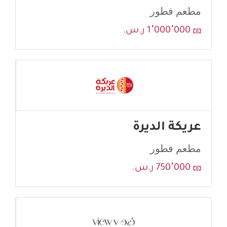
مطعم فطور
1٬000٬000 ر.س.
عريكة الديرة
مطعم فطور
750٬000 ر.س.