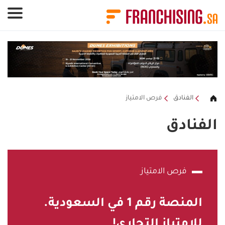
لوحة إدارة ملفات تعريف الارتباط
الفنادق
فرص الامتياز
الفنادق
فرص الامتياز
المنصة رقم
1
في السعودية.
للامتياز التجاري!