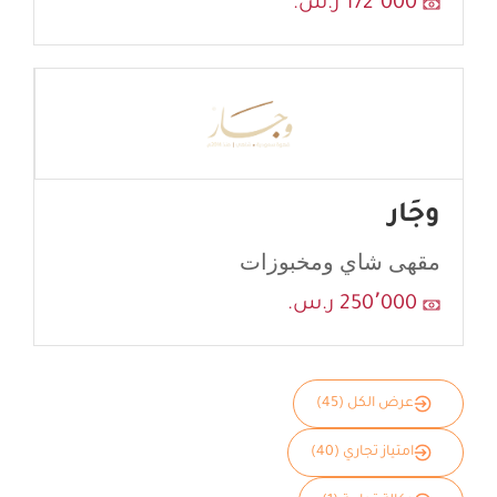
172٬000 ر.س.
وجَار
مقهى شاي ومخبوزات
250٬000 ر.س.
عرض الكل (45)
امتياز تجاري (40)