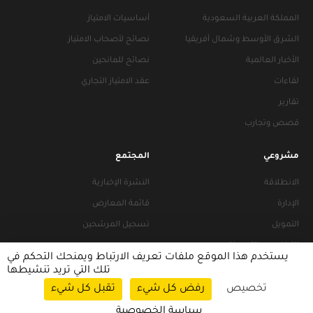
المملكة العربية السعودية
أساسيات الامتياز
الشرق الأوسط وشمال أفريقيا
نصائح لأصحاب الامتياز
الأخبار العالمية
نصائح للمانحين
لقاءات
عقد الامتياز التجاري
تقارير
قصص وتجارب
مشروعي
المجتمع
الانطلاقة
النشرة الإخبارية
الإدارة
قائمة المعارض
التمويل
تسجيل المرشحين
التراخيص والتجهيزات
يستخدم هذا الموقع ملفات تعريف الارتباط ويمنحك التحكم في
تلك التي تريد تنشيطها
تخصيص
رفض كل شيء
تقبل كل شيء
سياسات التصفح
|
سياسة الخصوصية
سياسة الخصوصية
© 2026 FRANACCESS. All rights reserved.