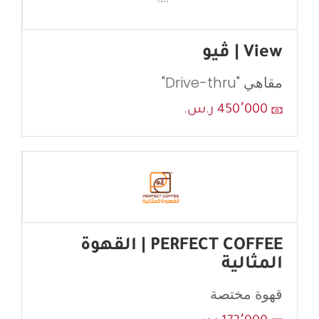
View | ڤيو
مقاهي "Drive-thru"
450٬000 ر.س.
PERFECT COFFEE | القهوة
المثالية
قهوة مختصة