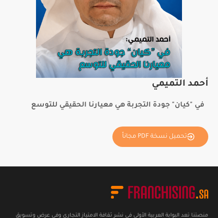
أحمد التميمي
في "كيان" جودة التجربة هي معيارنا الحقيقي للتوسع
تحميل نسخة PDF مجاناً
منصتنا تعد البوابة العربية الأولى في نشر ثقافة الامتياز التجاري وفي عرض وتسويق