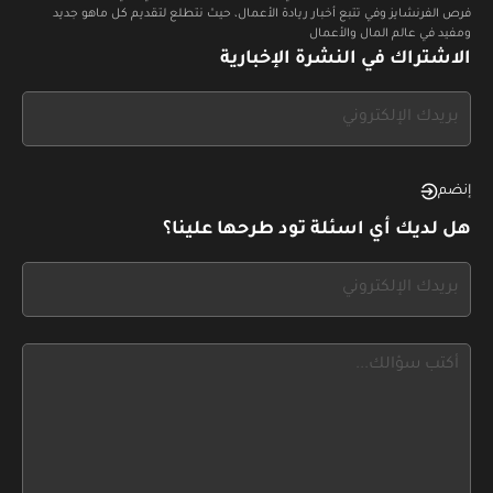
فرص الفرنشايز وفي تتبع أخبار ريادة الأعمال، حيث نتطلع لتقديم كل ماهو جديد
ومفيد في عالم المال والأعمال
الاشتراك في النشرة الإخبارية
If
you
see
this,
إنضم
leave
هل لديك أي اسئلة تود طرحها علينا؟
this
form
If
field
you
blank
see
this,
leave
this
form
field