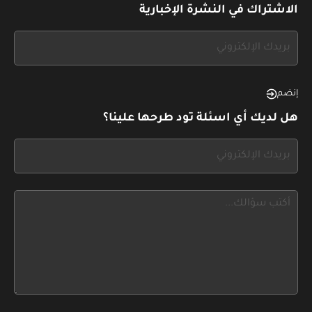
الاشتراك في النشرة الإخبارية
If
you
see
this,
إنضم
leave
هل لديك أي اسئلة تود طرحها علينا؟
this
form
If
field
you
blank
see
this,
leave
this
form
field
blank