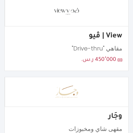
View | ڤيو
مقاهي "Drive-thru"
450٬000 ر.س.
وجَار
مقهى شاي ومخبوزات