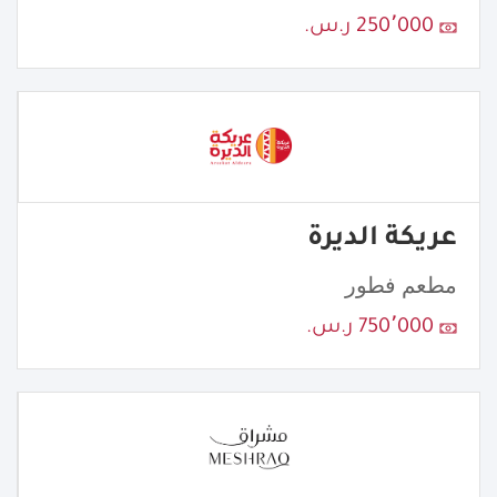
250٬000 ر.س.
عريكة الديرة
مطعم فطور
750٬000 ر.س.