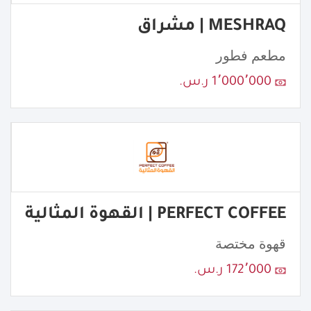
MESHRAQ | مشراق
مطعم فطور
1٬000٬000 ر.س.
PERFECT COFFEE | القهوة المثالية
قهوة مختصة
172٬000 ر.س.