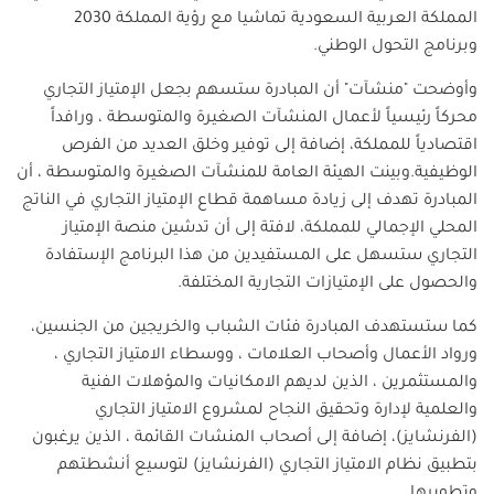
المملكة العربية السعودية تماشيا مع رؤية المملكة 2030
وبرنامج التحول الوطني
.
وأوضحت "منشآت" أن المبادرة ستسهم بجعل الإمتياز التجاري
محركاً رئيسياً لأعمال المنشآت الصغيرة والمتوسطة ، ورافداً
اقتصادياً للمملكة، إضافة إلى توفير وخلق العديد من الفرص
الوظيفية
.
وبينت الهيئة العامة للمنشآت الصغيرة والمتوسطة ، أن
المبادرة تهدف إلى زيادة مساهمة قطاع الإمتياز التجاري في الناتج
المحلي الإجمالي للمملكة، لافتة إلى أن تدشين منصة الإمتياز
التجاري ستسهل على المستفيدين من هذا البرنامج الإستفادة
والحصول على الإمتيازات التجارية المختلفة
.
كما ستستهدف المبادرة فئات الشباب والخريجين من الجنسين،
ورواد الأعمال وأصحاب العلامات ، ووسطاء الامتياز التجاري ،
والمستثمرين ، الذين لديهم الامكانيات والمؤهلات الفنية
والعلمية لإدارة وتحقيق النجاح لمشروع الامتياز التجاري
(الفرنشايز)، إضافة إلى أصحاب المنشات القائمة ، الذين يرغبون
بتطبيق نظام الامتياز التجاري (الفرنشايز) لتوسيع أنشطتهم
وتطويرها
.