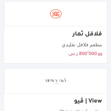
فلافل ثمار
مطعم فلافل تقليدي
800٬000 ر.س.
View | ڤيو