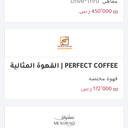
مقاهي "Drive-thru"
450٬000 ر.س.
PERFECT COFFEE | القهوة المثالية
قهوة مختصة
172٬000 ر.س.