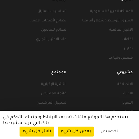
المملكة العربية السعودية
أساسيات الامتياز
الشرق الأوسط وشمال أفريقيا
نصائح لأصحاب الامتياز
الأخبار العالمية
نصائح للمانحين
لقاءات
عقد الامتياز التجاري
تقارير
قصص وتجارب
مشروعي
المجتمع
الانطلاقة
النشرة الإخبارية
الإدارة
قائمة المعارض
التمويل
تسجيل المرشحين
التراخيص والتجهيزات
يستخدم هذا الموقع ملفات تعريف الارتباط ويمنحك التحكم في
تلك التي تريد تنشيطها
تخصيص
رفض كل شيء
تقبل كل شيء
سياسات التصفح
|
سياسة الخصوصية