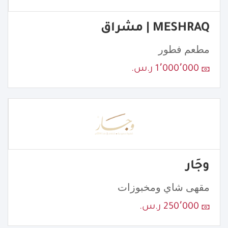
MESHRAQ | مشراق
مطعم فطور
1٬000٬000 ر.س.
وجَار
مقهى شاي ومخبوزات
250٬000 ر.س.