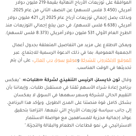
الموافقة على توزيعات الأرباح النهائية بقيمة 219 مليون دولار
أمريكي (3.450 فلس للسهم) عن النصف الثاني من عام 2025.
وبذلك يصل إجمالي توزيعات أرباح عام 2025 إلى 421 مليون دولار
أمريكي (6.638 فلس للسهم)، في حين يبلغ إجمالي التوزيعات منذ
الطرح العام الأولي 531 مليون دولار أمريكي (8.373 فلس للسهم).
ويمكن الاطلاع على مزيد من التفاصيل المتعلقة بجدول أعمال
الجمعية العمومية، بما في ذلك الدعوة الرسمية للاجتماع، عبر
الموقع
الإلكتروني
للشركة
و
موقع
سوق
دبي
المالي
، على أن يتم
تحديثها في الوقت المناسب.
وقال
تون خايسلز، الرئيس التنفيذي لشركة «طلبات»
: "يعكس
برنامج إعادة شراء الأسهم ثقتنا في مستقبل طلبات، وإيماننا بأن
التقييم الحالي للشركة وسعر سهمها في السوق لا يعكسان
بشكل كامل قوة منصتنا على المدى الطويل. ويؤكد هذا البرنامج،
إلى جانب سياسة توزيعات الأرباح التي نتبعها، التزامنا بتحقيق
عوائد إجمالية مجزية للمساهمين مع مواصلة الاستثمار
الاستراتيجي في نمو قطاعات الطعام والبقالة والتجزئة."