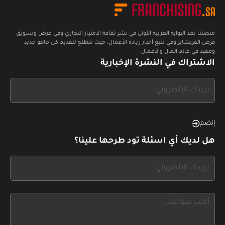
منصتنا تعد البوابة العربية الأولى في نشر ثقافة الامتياز التجاري وفي عرض وتسويق
فرص الفرنشايز وفي تتبع أخبار ريادة الأعمال، حيث نتطلع لتقديم كل ماهو جديد
ومفيد في عالم المال والأعمال
الاشتراك في النشرة الإخبارية
If
you
see
this,
إنضم
leave
هل لديك أي اسئلة تود طرحها علينا؟
this
form
If
field
you
blank
see
this,
leave
this