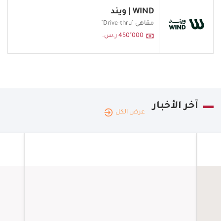
WIND | ويند
مقاهي "Drive-thru"
450٬000 ر.س.
آخر الأخبار
عرض الكل
الممل
العربي
السعو
المملكة
المط
العربية
|
06.08.2026
السعودية
والم
شريكً
"القصر الأحمر"