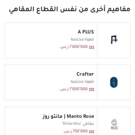
مفاهيم أخرى من نفس القطاع المقاهي
A PLUS
قهوة مختصة
1٬000٬000 ر.س.
Crafter
قهوة مختصة
1٬000٬000 ر.س.
Manto Rose | مانتو روز
مقاهي "Drive-thru"
750٬000 ر.س.