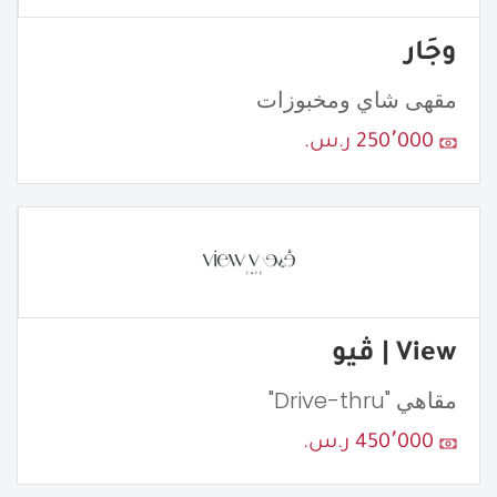
وجَار
مقهى شاي ومخبوزات
250٬000 ر.س.
View | ڤيو
مقاهي "Drive-thru"
450٬000 ر.س.