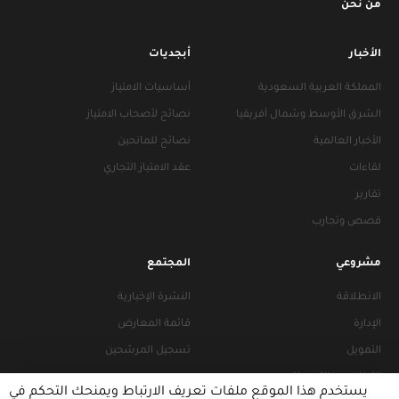
من نحن
الأخبار
أبجديات
المملكة العربية السعودية
أساسيات الامتياز
الشرق الأوسط وشمال أفريقيا
نصائح لأصحاب الامتياز
الأخبار العالمية
نصائح للمانحين
لقاءات
عقد الامتياز التجاري
تقارير
قصص وتجارب
مشروعي
المجتمع
الانطلاقة
النشرة الإخبارية
الإدارة
قائمة المعارض
التمويل
تسجيل المرشحين
التراخيص والتجهيزات
يستخدم هذا الموقع ملفات تعريف الارتباط ويمنحك التحكم في