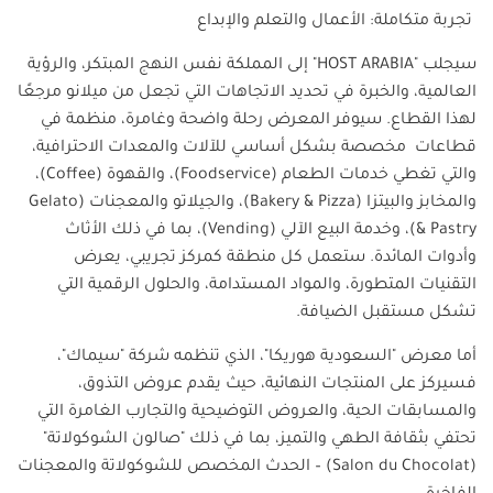
تجربة متكاملة: الأعمال والتعلم والإبداع
سيجلب "
HOST ARABIA
" إلى المملكة نفس النهج المبتكر، والرؤية
العالمية، والخبرة في تحديد الاتجاهات التي تجعل من ميلانو مرجعًا
لهذا القطاع. سيوفر المعرض رحلة واضحة وغامرة، منظمة في
قطاعات مخصصة بشكل أساسي للآلات والمعدات الاحترافية،
والتي تغطي خدمات الطعام
(Foodservice)
، والقهوة
(Coffee)
،
والمخابز والبيتزا
(Bakery & Pizza)
، والجيلاتو والمعجنات
(Gelato
& Pastry)
، وخدمة البيع الآلي
(Vending)
، بما في ذلك الأثاث
وأدوات المائدة. ستعمل كل منطقة كمركز تجريبي، يعرض
التقنيات المتطورة، والمواد المستدامة، والحلول الرقمية التي
تشكل مستقبل الضيافة
.
أما معرض "السعودية هوريكا"، الذي تنظمه شركة "سيماك"،
فسيركز على المنتجات النهائية، حيث يقدم عروض التذوق،
والمسابقات الحية، والعروض التوضيحية والتجارب الغامرة التي
تحتفي بثقافة الطهي والتميز، بما في ذلك "صالون الشوكولاتة
"
(Salon du Chocolat) –
الحدث المخصص للشوكولاتة والمعجنات