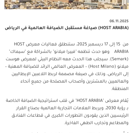
06.11.2025
(HOST ARABIA) صياغة مستقبل الضيافة العالمية في الرياض
من 15 إلى 17 ديسمبر 2025، ستنطلق فعاليات معرض
HOST
ARABIA
وهو حدث تنظمه "فييرا ميلانو" بالشراكة مع "سيماك
"
(Semark).
سيجلب هذا الحدث معه النظام البيئي لمعرض هوست
ميلانو
(Host Milano) –
المعرض العالمي الرائد للضيافة المهنية –
إلى الرياض، وذلك في صيغة مصممة لربط اللاعبين الإيطاليين
والعالميين بالمشترين وأصحاب المصلحة من جميع أنحاء
المنطقة
.
يُقام معرض "
HOST ARABIA
" في قلب استراتيجية الضيافة الخاصة
بـ رؤية 2030، ويربط العلامات التجارية العالمية بصناع القرار
الرئيسيين الذين يقودون التطورات الكبرى في قطاعات الفنادق
والمطاعم وتجارب الطهي الفاخرة
.