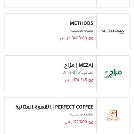
METHODS
قهوة مختصة
1٬000٬000 ر.س.
MEZAJ | مزاج
مقاهي "Drive-thru"
174٬545 ر.س.
PERFECT COFFEE | القهوة المثالية
قهوة مختصة
172٬000 ر.س.