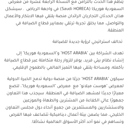
يُنظَّم هذا الحدث بالتزامن مع النسخة الرابعة عشرة من معرض
السعودية هوريكا
(Saudi HORECA)
في واجهة الرياض
.
سيشكل
هذان الحدثان التجاريان الرائدان منصة يلتقي فيها الابتكار والأعمال
والتواصل، مما يخلق تجربة ترتقي بمعايير قطاع الضيافة في
المنطقة
.
تحالف استراتيجي لرؤية جديدة للضيافة
تهدف الشراكة بين "
HOST ARABIA
" و"السعودية هوريكا" إلى
إنشاء نظام بيئي فريد، يوفر للزوار رحلة متكاملة عبر قطاع الضيافة
بأكمله، ومساحة يلتقي فيها التميز العالمي بالطموح الإقليمي
.
سيكون "
HOST ARABIA
" جزءًا من منصة دولية تدمج الخبرة الدولية
لمعرض "هوست ميلانو" مع معرض "السعودية هوريكا"، لتضع
معيارًا جديدًا لمشهد الضيافة في المنطقة. سيجذب هذا التعاون
جمهورًا عالي الكفاءة من المشترين والطهاة والموزعين
والاستشاريين والمستثمرين من جميع أنحاء دول مجلس التعاون
الخليجي، مما يضمن بيئة أعمال ديناميكية تتضاعف فيها الفرص
وتساهم في نمو أحد أكثر الأسواق العالمية نشاطًا
.