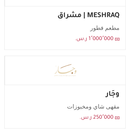
MESHRAQ | مشراق
مطعم فطور
1٬000٬000 ر.س.
وجَار
مقهى شاي ومخبوزات
250٬000 ر.س.