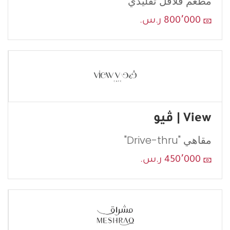
مطعم فلافل تقليدي
800٬000 ر.س.
View | ڤيو
مقاهي "Drive-thru"
450٬000 ر.س.