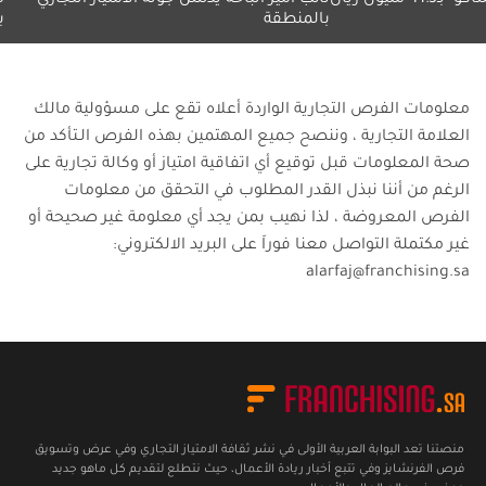
بالمنطقة
بلا حدود"
معلومات الفرص التجارية الواردة أعلاه تقع على مسؤولية مالك
العلامة التجارية ، وننصح جميع المهتمين بهذه الفرص الـتأكد من
صحة المعلومات قبل توقيع أي اتفاقية امتياز أو وكالة تجارية على
الرغم من أننا نبذل القدر المطلوب في التحقق من معلومات
الفرص المعروضة ، لذا نهيب بمن يجد أي معلومة غير صحيحة أو
غير مكتملة التواصل معنا فوراَ على البريد الالكتروني:
alarfaj@franchising.sa
منصتنا تعد البوابة العربية الأولى في نشر ثقافة الامتياز التجاري وفي عرض وتسويق
فرص الفرنشايز وفي تتبع أخبار ريادة الأعمال، حيث نتطلع لتقديم كل ماهو جديد