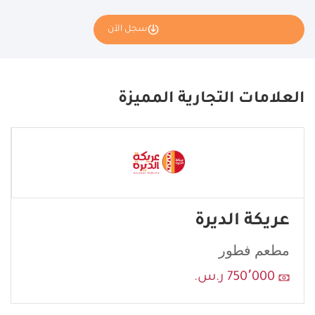
سجل الآن
نأمل تعبئة بياناتك كاملة وسنقوم بإرسال طلبك إلى مانح الامتياز
Twenty Four cafe.
العلامات التجارية المميزة
If
you
see
this,
leave
this
عريكة الديرة
form
field
مطعم فطور
blank
750٬000 ر.س.