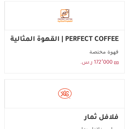
PERFECT COFFEE | القهوة المثالية
قهوة مختصة
إرسال
172٬000 ر.س.
فلافل ثمار