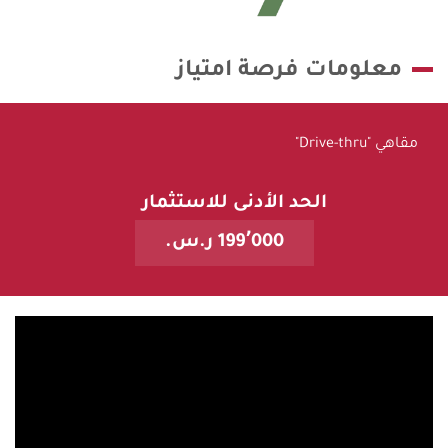
معلومات فرصة امتياز
مقاهي "Drive-thru"
الحد الأدنى للاستثمار
199٬000 ر.س.