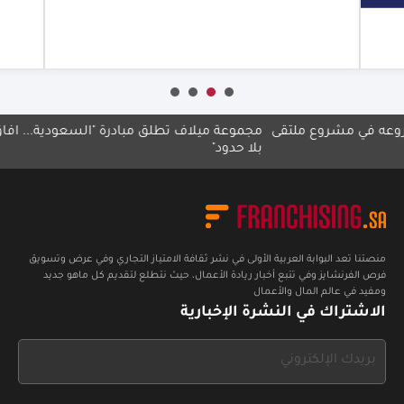
أعرف أكثر
أع
ي مشروع ملتقى
مجموعة ميلاف تطلق مبادرة "السعودية... آفاق
"القص
بلا حدود"
منصتنا تعد البوابة العربية الأولى في نشر ثقافة الامتياز التجاري وفي عرض وتسويق
فرص الفرنشايز وفي تتبع أخبار ريادة الأعمال، حيث نتطلع لتقديم كل ماهو جديد
ومفيد في عالم المال والأعمال
الاشتراك في النشرة الإخبارية
If
you
see