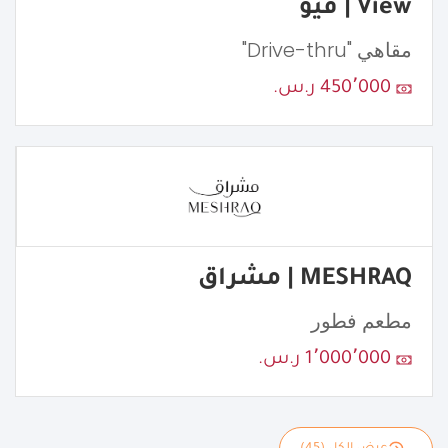
View | ڤيو
مقاهي "Drive-thru"
450٬000 ر.س.
MESHRAQ | مشراق
مطعم فطور
1٬000٬000 ر.س.