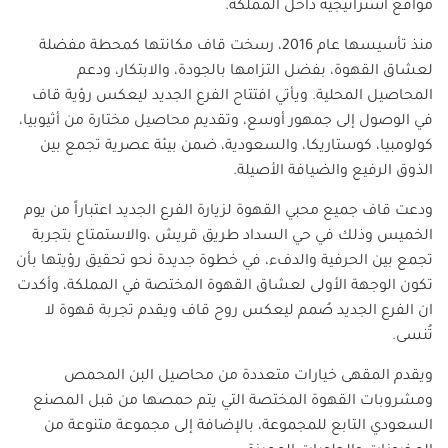
مواقع استراتيجية داخل المملكة
.
منذ تأسيسها عام 2016، رسخت قاف مكانتها كمحطة مفضلة
لعشاق القهوة، بفضل التزامها بالجودة، والابتكار، ودعم
المحاصيل المحلية. ويأتي افتتاح الفرع الجديد ليعكس رؤية قاف
في الوصول إلى جمهور أوسع، وتقديم محاصيل مختارة من أثيوبيا،
كولومبيا، كوستاريكا، والسعودية، ضمن بيئة عصرية تجمع بين
الذوق الرفيع والضيافة الأصيلة
.
ودعت قاف جميع محبي القهوة لزيارة الفرع الجديد اعتباراً من يوم
الخميس وذلك في حي السداد طريق قريش ،والاستمتاع بتجربة
تجمع بين الحرفية والدفء، في خطوة جديدة نحو تحقيق رؤيتها بأن
تكون الوجهة الأولى لعشاق القهوة المختصة في المملكة، وأكدت
ان الفرع الجديد صُمم ليعكس روح قاف ويقدم تجربة قهوة لا
تُنسى.
ويقدم المقهى خيارات متعددة من محاصيل البن المحمص
ومشروبات القهوة المختصة التي يتم حمصها من قبل المصنع
السعودي التابع للمجموعة، بالإضافة إلى مجموعة متنوعة من