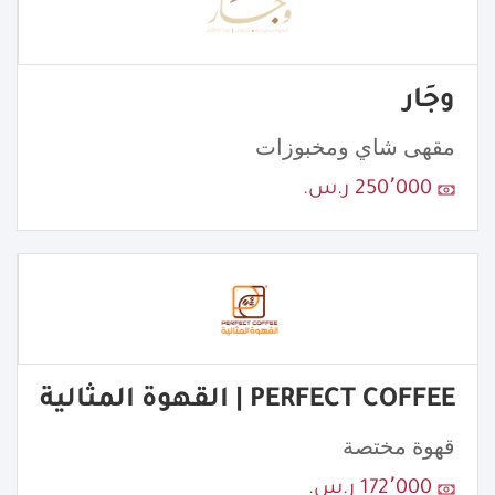
وجَار
مقهى شاي ومخبوزات
250٬000 ر.س.
PERFECT COFFEE | القهوة المثالية
قهوة مختصة
172٬000 ر.س.