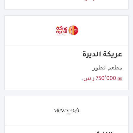
عريكة الديرة
مطعم فطور
750٬000 ر.س.