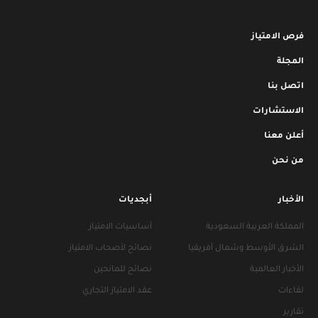
فرص الامتياز
المجلة
اتصل بنا
الاستشارات
أعلن معنا
من نحن
الأخبار
أبجديات
المملكة العربية السعودية
أساسيات الامتياز
الشرق الأوسط وشمال أفريقيا
نصائح لأصحاب الامتياز
الأخبار العالمية
نصائح للمانحين
لقاءات
عقد الامتياز التجاري
تقارير