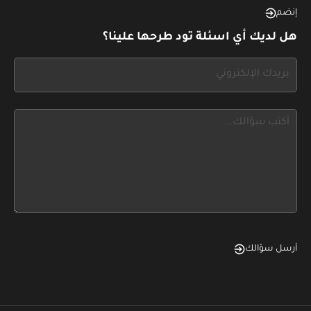
this,
إنضم
leave
هل لديك أي اسئلة تود طرحها علينا؟
this
form
If
field
you
blank
see
this,
leave
this
form
field
blank
أرسل سؤالك