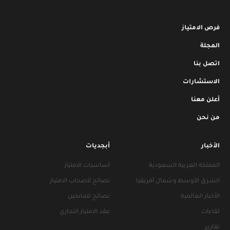
فرص الامتياز
المجلة
اتصل بنا
الاستشارات
أعلن معنا
من نحن
الأخبار
أبجديات
المملكة العربية السعودية
أساسيات الامتياز
الشرق الأوسط وشمال أفريقيا
نصائح لأصحاب الامتياز
الأخبار العالمية
نصائح للمانحين
لقاءات
عقد الامتياز التجاري
تقارير