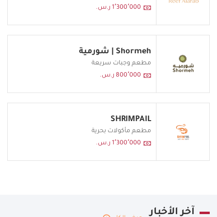
1٬300٬000 ر.س.
Shormeh | شورمية
مطعم وجبات سريعة
800٬000 ر.س.
SHRIMPAIL
مطعم مأكولات بحرية
1٬300٬000 ر.س.
آخر الأخبار