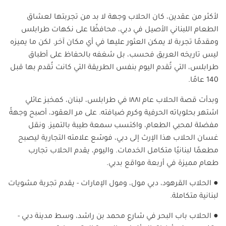
لأكثر من عقدين، كان الحلاب وجهة لا بد من تجربتها لعشاق
الطعام اللبناني الأصيل في دبي، محافظًا على نكهات طرابلس
ومقدمًا تجربة لا يمكن العثور عليها في أي مكان آخر. لكن ما يميزه
ليس تاريخه العريق فحسب، بل شغفه بالحفاظ على أطباق
طرابلس، التي تُقدم اليوم بنفس الطريقة التي كانت تُقدم بها قبل
140 عامًا
.
وبدأت قصة الحلاب عام ١٨٨١ في طرابلس، لبنان، كمخبز عائلي
اشتهر بحلوياته الحرفية وكرم ضيافته. على مر العقود، أصبح وجهةً
مفضلة لمحبي الطعام، واكتسب سمعة طيبة بالتميز. ونقل
غسان الحلاب هذا الإرث إلى دبي، فوسّع علامته التجارية ليصبح
مطعمًا لبنانيًا متكامل الخدمات. واليوم، يقدم الحلاب تجارب
طعام مميزة في أربعة مواقع بدبي.
●
الحلاب القرهود، دبي مول، ومول الإمارات - يقدم تجربة مشويات
لبنانية متكاملة
.
●
الحلاب باب البحر في شارع محمد بن راشد، وسط مدينة دبي -