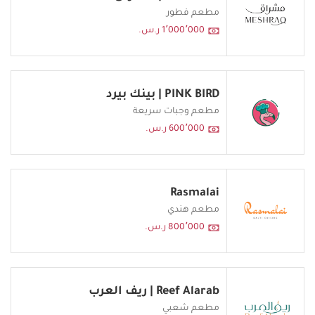
مطعم فطور
1٬000٬000 ر.س.
PINK BIRD | بينك بيرد
مطعم وجبات سريعة
600٬000 ر.س.
Rasmalai
مطعم هندي
800٬000 ر.س.
Reef Alarab | ريف العرب
مطعم شعبي