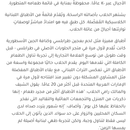
الأجيال عبر ١٤٠ عامًا، محفوظةً بعناية في قائمة طعامه المتطورة
.
يشتهر الحلاب بأصالته الراسخة، ويُقدّم قائمةً من الأطباق اللبنانية
الكلاسيكية المُفضّلة. كل طبقٍ فيه هو امتدادٌ مباشرٌ لوصفاتٍ
توارثتها أجيالٌ من عائلة الحلاب
.
أطباق مميزة مثل لحم بعجين طرابلسي وكنافة الجبن الأسطورية
كانت تُقدم لأول مرة في متجر الحلويات الأصلي في طرابلس - قبل
وقت طويل من توسع العلامة التجارية إلى تجربة تناول الطعام
الكاملة التي تقدمها اليوم. يقدم الحلاب حاليًا مجموعة واسعة من
الأطباق التي تعكس التراث اللبناني، مع بقاء الأطباق المفضلة
مثل المشاوي المشكلة دون تغيير منذ افتتاحه لأول مرة في
الإمارات العربية المتحدة قبل أكثر من 20 عامًا. يقول الشيف
والمالك رامي الحلاب: "هذه الأطباق أكثر من مجرد طعام - إنها
ذكريات من المنزل والتجمعات العائلية والتقاليد التي نفخر
بالحفاظ عليها كل يوم". وأضاف: "إنه شعور يتردد صداه لدى
السكان المحليين والزوار على حد سواء، الذين يأتون إلى الحلاب
ليس فقط لتناول وجبة، ولكن لتجربة طهي لبنانية أصيلة لم
يمسها الزمن
".