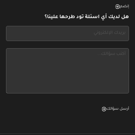
this,
إنضم
leave
هل لديك أي اسئلة تود طرحها علينا؟
this
form
If
field
you
blank
see
this,
leave
this
form
field
blank
أرسل سؤالك