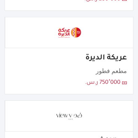
عريكة الديرة
مطعم فطور
750٬000 ر.س.