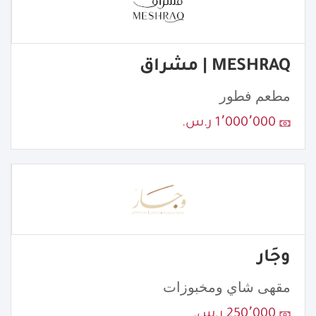
MESHRAQ | مشراق
مطعم فطور
1٬000٬000 ر.س.
وجَار
مقهى شاي ومخبوزات
250٬000 ر.س.