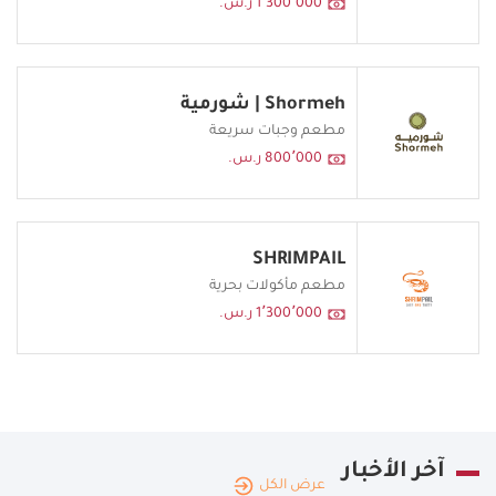
1٬300٬000 ر.س.
Shormeh | شورمية
مطعم وجبات سريعة
800٬000 ر.س.
SHRIMPAIL
مطعم مأكولات بحرية
1٬300٬000 ر.س.
آخر الأخبار
عرض الكل