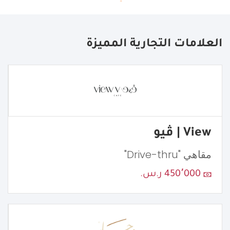
العلامات التجارية المميزة
View | ڤيو
مقاهي "Drive-thru"
450٬000 ر.س.