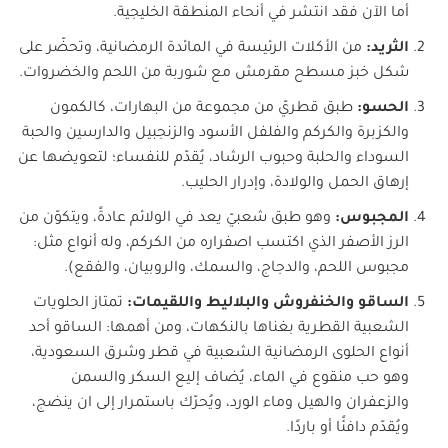
أما الآن فقد انتشر في أنحاء المنطقة الخليجية.
الثريد:
من الأكلات الرئيسة في المائدة الرمضانية، وتحضّر على
شكل خبز مسطح مقرمش مع شوربة من اللحم والخضروات.
الحسو:
طبق قطريّ من مجموعة من البهارات، كالكمون
والكزبرة والكركم والفلفل الأسود والزنجبيل والدارسين والحبة
السوداء والحلبة وحبوب الرشاد، يُقدّم للنفساء؛ لتعويضها عن
إرهاق الحمل والولادة، وإدرار الحليب.
المجبوس:
وهو طبق شعبيّ يعد في الولائم عادةً، ويتكوّن من
الرز الأصفر الذي اكتسب اصفراره من الكركم، وله أنواع مثل:
مجبوس اللحم، والدجاج، والسمك، والروبيان، والفقع).
الساقو والخنفروش والبلاليط واللقيمات:
تمتاز الحلويات
الشعبية القطرية بغناها بالنكهات، ومن أهمها: الساقو أحد
أنواع الحلوى الرمضانية الشعبية في قطر وشرق السعودية،
وهو حب منقوع في الماء، يُضاف إليع السكر والسمن
والزعفران والهيل وماء الورد، ويُحرّك باستمرار إلى ان ينضج،
ويُقدّم دافئًا أو باردًا.