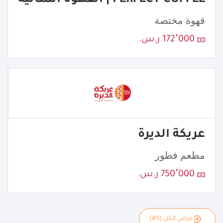
قهوة مختصة
172٬000 ر.س.
عريكة الديرة
مطعم فطور
750٬000 ر.س.
عرض الكل (45)