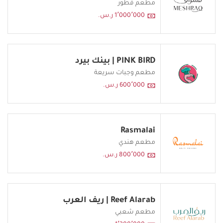
مطعم فطور
1٬000٬000 ر.س.
PINK BIRD | بينك بيرد
مطعم وجبات سريعة
600٬000 ر.س.
Rasmalai
مطعم هندي
800٬000 ر.س.
Reef Alarab | ريف العرب
مطعم شعبي