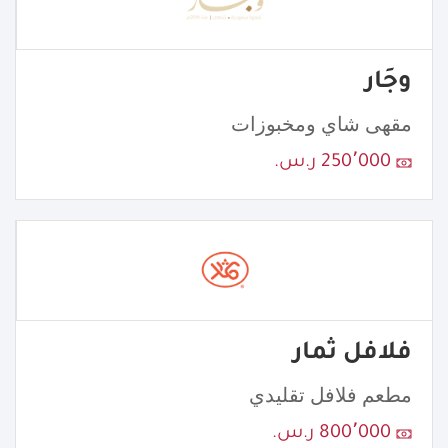
وجَار
مقهى شاي ومخبوزات
250٬000 ر.س.
فلافل ثمار
مطعم فلافل تقليدي
800٬000 ر.س.