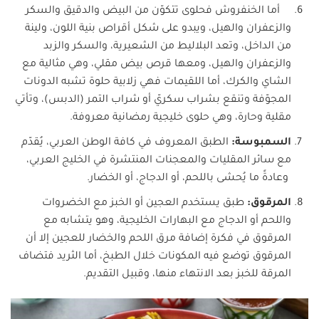
أما الخنفروش فحلوى تتكوّن من البيض والدقيق والسكر
والزعفران والهيل، ويبدو على شكل أقراص بنية اللون، ولينة
من الداخل، وتعد البلاليط من الشعيرية، والسكر والزبد
والزعفران والهيل، ومعها قرص بيض مقلي، وهي مثالية مع
الشاي والكرك، أما اللقيمات فهي زلابية حلوة تشبه الدونات
المجوّفة وتنقع بشراب سكريّ أو شراب التمر (الدبس)، وتأتي
مقلية وحارة، وهي حلوى خليجية رمضانية معروفة.
السمبوسة:
الطبق المعروف في كافة الوطن العربي، يُقدّم
مع سائر المقليات والمعجنات المنتشرة في الخليج العربي،
وعادةً ما يُحشى باللحم، أو الدجاج، أو الخضار.
المرقوق:
طبق يستخدم العجين أو الخبز مع الخضروات
واللحم أو الدجاج مع البهارات الخليجية، وهو يتشابه مع
المرقوق في فكرة إضافة مرق اللحم والخضار للعجين إلا أن
المرقوق توضع فيه المكونات خلال الطبخ، أما الثريد فتضاف
المرقة للخبز بعد الانتهاء منها، وقبيل التقديم.