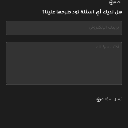
this,
إنضم
leave
هل لديك أي اسئلة تود طرحها علينا؟
this
form
If
field
you
blank
see
this,
leave
this
form
field
blank
أرسل سؤالك