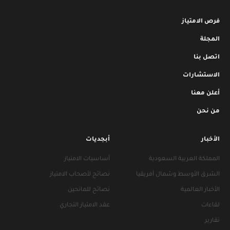
فرص الامتياز
المجلة
اتصل بنا
الاستشارات
أعلن معنا
من نحن
الأخبار
أبجديات
المملكة العربية السعودية
أساسيات الامتياز
الشرق الأوسط وشمال أفريقيا
نصائح لأصحاب الامتياز
الأخبار العالمية
نصائح للمانحين
لقاءات
عقد الامتياز التجاري
تقارير