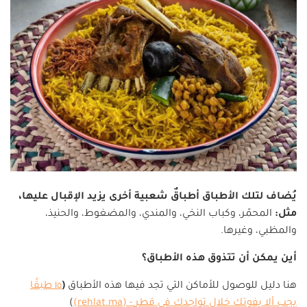
يُضاف لتلك الأطباق أطباقٌ شعبية أخرى يزيد الإقبال عليها،
مثل:
المحمّر، وكباب النخي، والمندي، والمضغوط، والحنيذ،
والمظبي، وغيرها.
أين يمكن أن تتذوق هذه الأطباق؟
هنا دليل للوصول للأماكن التي تجد فيها هذه الأطباق
(
١٥ طبقًا
يجب ألا يفوتك خلال تواجدك في قطر
- (rehlat.ma)
)