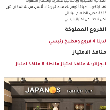
الغذائية التقليدية وبأساليب عصرية وأسعار معقولة
لقد ابتكرت أطباقاً توفر للعملاء تجربة لا تُنسى من شأنها أن تلبي
ذائقة محبي الطعام الياباني
نحن نبحث عن امتياز رئيسي
الفروع المملوكة
لدينا 4 فروع ومطبخ رئيسي
منافذ الامتياز
الجزائر: 4 منافذ امتياز مالطا: 6 منافذ امتياز