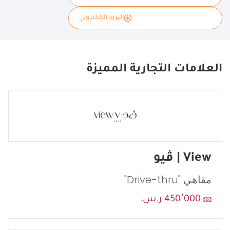
البريد الإلكتروني
نأمل تعبئة بياناتك كاملة وسنقوم بإرسال طلبك إلى مانح الامتياز
Japanos.
العلامات التجارية المميزة
If
you
see
this,
leave
this
View | ڤيو
form
field
مقاهي "Drive-thru"
blank
450٬000 ر.س.