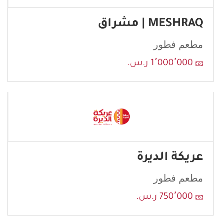
MESHRAQ | مشراق
مطعم فطور
1٬000٬000 ر.س.
عريكة الديرة
مطعم فطور
750٬000 ر.س.