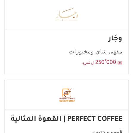
وجَار
مقهى شاي ومخبوزات
إرسال
250٬000 ر.س.
PERFECT COFFEE | القهوة المثالية
قهوة مختصة