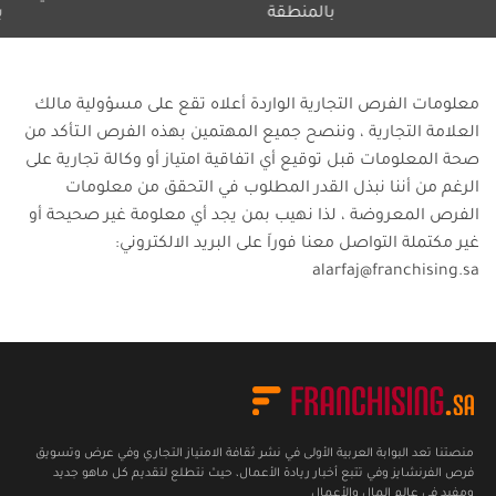
بالمنطقة
بلا حدود
معلومات الفرص التجارية الواردة أعلاه تقع على مسؤولية مالك
العلامة التجارية ، وننصح جميع المهتمين بهذه الفرص الـتأكد من
صحة المعلومات قبل توقيع أي اتفاقية امتياز أو وكالة تجارية على
الرغم من أننا نبذل القدر المطلوب في التحقق من معلومات
الفرص المعروضة ، لذا نهيب بمن يجد أي معلومة غير صحيحة أو
غير مكتملة التواصل معنا فوراَ على البريد الالكتروني:
alarfaj@franchising.sa
منصتنا تعد البوابة العربية الأولى في نشر ثقافة الامتياز التجاري وفي عرض وتسويق
فرص الفرنشايز وفي تتبع أخبار ريادة الأعمال، حيث نتطلع لتقديم كل ماهو جديد
ومفيد في عالم المال والأعمال