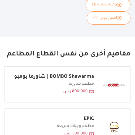
وكالة تجارية (1)
امتياز دولي (4)
مفاهيم أخرى من نفس القطاع المطاعم
BOMBO Shawarma | شاورما بومبو
مطعم شاورما
800٬000 ر.س.
EPIC
مطعم وجبات سريعة
500٬000 ر.س.