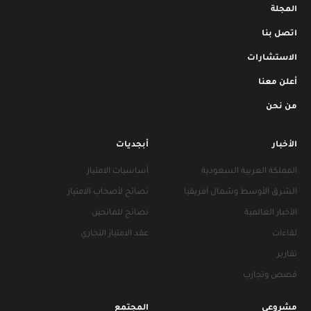
المجلة
اتصل بنا
الاستشارات
أعلن معنا
من نحن
الأخبار
أبجديات
المملكة العربية السعودية
أساسيات الامتياز
الشرق الأوسط وشمال أفريقيا
نصائح لأصحاب الامتياز
الأخبار العالمية
نصائح للمانحين
لقاءات
عقد الامتياز التجاري
تقارير
قصص وتجارب
مشروعي
المجتمع