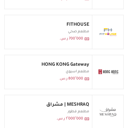
FITHOUSE
مطعم صحي
700٬000 ر.س.
HONG KONG Gateway
مطعم اسيوي
800٬000 ر.س.
MESHRAQ | مشراق
مطعم فطور
1٬000٬000 ر.س.