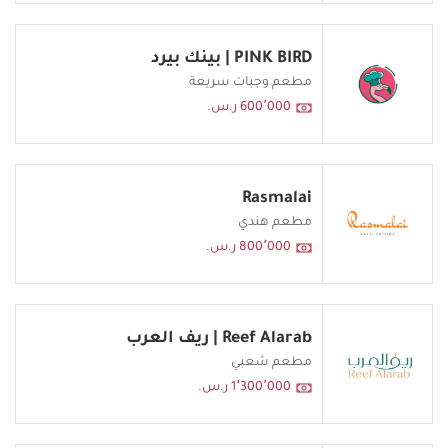
PINK BIRD | بينك بيرد
مطعم وجبات سريعة
600٬000 ر.س.
Rasmalai
مطعم هندي
800٬000 ر.س.
Reef Alarab | ريف العرب
مطعم شعبي
1٬300٬000 ر.س.