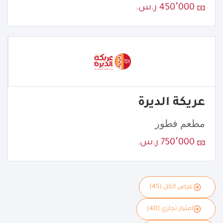
450٬000 ر.س.
عريكة الديرة
مطعم فطور
750٬000 ر.س.
عرض الكل (45)
امتياز تجاري (40)