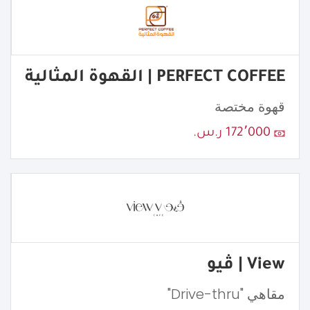
PERFECT COFFEE | القهوة المثالية
قهوة مختصة
172٬000 ر.س.
View | ڤيو
مقاهي "Drive-thru"