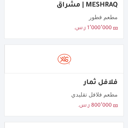
MESHRAQ | مشراق
مطعم فطور
1٬000٬000 ر.س.
فلافل ثمار
مطعم فلافل تقليدي
800٬000 ر.س.