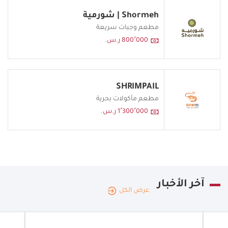
Shormeh | شورمية
مطعم وجبات سريعة
800٬000 ر.س.
SHRIMPAIL
مطعم مأكولات بحرية
1٬300٬000 ر.س.
آخر الأخبار
عرض الكل
الممل