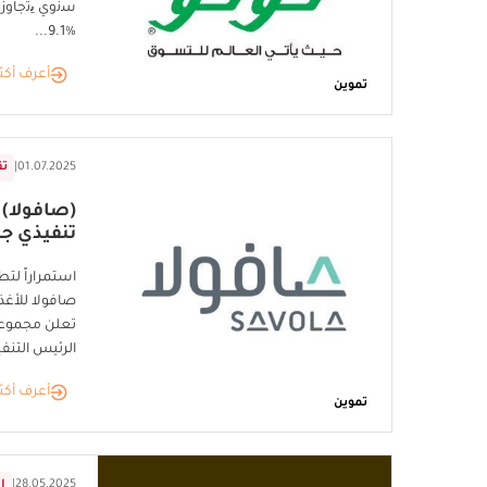
%9.1...
أعرف أكث
تموين
01.07.2025
|
تق
(صافولا)
تنفيذي جد
استمراراً لتط
صافولا للأغ
تعلن مجموعة
الرئيس التنف
أعرف أكث
تموين
28.05.2025
|
ا