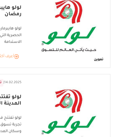
لولو هاي
رمضان
لولو هايبرم
الحصرية التي 
الاستدامة
أعرف أكث
تموين
14.02.2025
|
تق
لولو تفتت
المدينة ا
لولو تفتتح فر
تجربة تسوق 
وسكان المدي