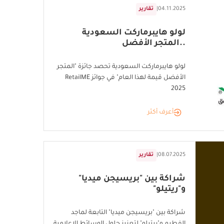
04.11.2025
|
تقارير
لولو هايبرماركت السعودية
..المتجر الأفضل
لولو هايبرماركت السعودية تحصد جائزة "المتجر
الأفضل قيمة لهذا العام" في جوائز RetailME
2025
أعرف أكثر
08.07.2025
|
تقارير
شراكة بين "بريسيجن ميديا"
و"ريتيلو"
شراكة بين "بريسيجن ميديا" التابعة لماجد