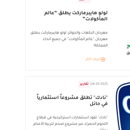
لولو هايبرماركت يطلق “عالم
المأكولات”
مهرجان النكهات والجوائز: لولو هايبرماركت يطلق
مهرجان “عالم المأكولات” في جميع أنحاء
المملكة!
أعرف أكثر
24.03.2025
|
تقارير
"نادك" تطلق مشروعاً استثمارياً
في حائل
"نادك" تقود استثمارات استراتيجية في قطاع
اللحوم الحمراء عبر مشروع ضخم لتربية الأغنام