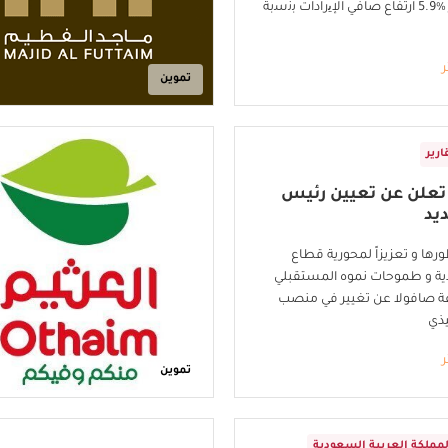
ﺳﻧوي ﯾﺗﺟﺎوز %5.9 ارﺗﻔﺎع ﺻﺎﻓﻲ اﻹﯾرادات ﺑﻧﺳﺑﺔ
ر
تموين
ارير
 تعلن عن تعيين رئيس
يد
ورها و تعزيزاً لمحورية قطاع
ذية و طموحات نموه المستقبلي
 صافولا عن تغيير في منصب
يذي
ر
تموين
لمملكة العربية السعودية