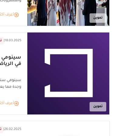
والمشروبات 
أعرف أكث
تموين
18.03.2025
|
تق
سينومي 
في الريا
سينومي سنت
وجدة مما يعز
أعرف أكث
تموين
26.02.2025
|
تق