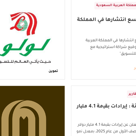
مملكة العربية السعودية
سع انتشارها في المملكة
 انتشارها في المملكة العربية
قيع شراكة استراتيجية مع
للتسويق"
ر
تموين
ارير
ﻟوﻟو ﻟﻠﺗﺟزﺋﺔ : إﯾرادات ﺑﻘﯾﻣﺔ 4.1 ﻣﻠﯾﺎر
ﻟوﻟو ﻟﻠﺗﺟزﺋﺔ ﺗُﻌﻠن ﻋن إﯾرادات ﺑﻘﯾﻣﺔ 4.1 ﻣﻠﯾﺎر دوﻻر
أﻣرﯾﻛﻲ ﻓﻲ اﻟﻧﺻف اﻷول ﻣن ﻋﺎم 2025، ﺑﻣﻌدل ﻧﻣو