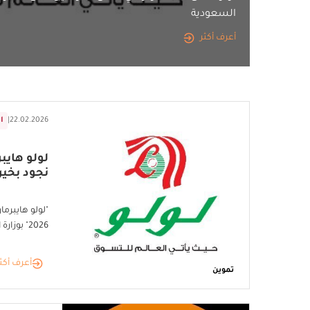
السعودية
أعرف أكثر
22.02.2026
|
ا
لولو هايب
نجود بخيرن
"لولو هايبرما
2026" بوزارة الصناعة والثروة المعدنية
أعرف أكث
تموين