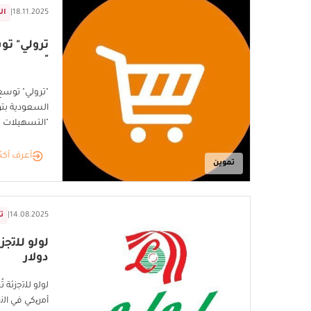
18.11.2025
|
ال
ترولي" تو
"
"ترولي" توسع
السعودية بتو
"التسهيلات 
أعرف أكث
تموين
14.08.2025
|
تق
دوﻻر