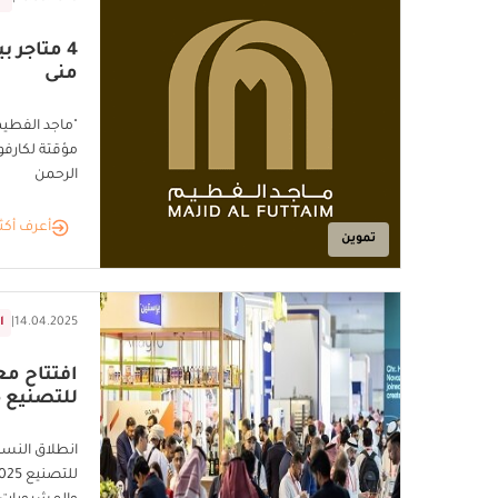
4 متاجر 
منى
"ماجد الفطيم 
مؤقتة لكارف
الرحمن
أعرف أكث
تموين
14.04.2025
|
ا
افتتاح م
للتصنيع 2025
انطلاق النس