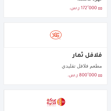
172٬000 ر.س.
فلافل ثمار
مطعم فلافل تقليدي
800٬000 ر.س.