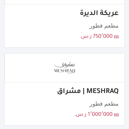
عريكة الديرة
مطعم فطور
750٬000 ر.س.
MESHRAQ | مشراق
مطعم فطور
1٬000٬000 ر.س.