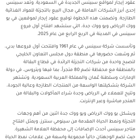
عقود إيجار لمواقع سبينس الجديدة في السعودية
.
وتعد سبينس
إحدى أبرز الشركات العاملة في مجال البيع بالتجزئة للمواد الغذائية
الطازجة. وتضمنت هذه الخطوة توقيع عقود إيجار لموقعين في يو
ووك الرياض ويو ووك جدة، التي ستشهد افتتاح أول فروع
سبينس في المدينة في الربع الرابع من عام 2025.
وتأسست شركة سبينس في عام 1961 وافتتحت أول فروعها بدبي،
ثم وسّعت حضورها في منطقة دول مجلس التعاون الخليجي
لتصبح واحدة من شركات التجزئة الرائدة في قطاع البقالة
بالمنطقة مع محفظة تضم 80 متجراً، بما فيها ويتروس، في دولة
الإمارات وسلطنة عُمان والمملكة العربية السعودية. وتشتهر
الشركة بتشكيلتها الواسعة من المنتجات الطازجة وعالية الجودة،
وتتيح للعملاء في الرياض وجدة شراء المأكولات والبقالة من
المتجر مباشرة وعبر الإنترنت.
ويشكل يو ووك الرياض ويو ووك جدة اثنين من أهم وجهات
التجزئة ونمط الحياة المقدمة من سينومي سنترز، ويمثل افتتاح
متاجر سبينس أحدث الإضافات إلى محفظة العلامة الشهيرة.
حيث تضم الوجهتان حالياً مجموعة واسعة من علامات نمط الحياة