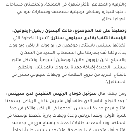
والترفيه والمطاعم الأكثر شهرة في المملكة، وتحتضنان مساحات
داخلية للتجارة ومناطق ترفيهية مخصصة ومسارات تنزه في
الهواء الطلق.
وتعليقاً على هذا الموضوع، قالت أليسون ريهيل-إرغوفين،
الرئيسة التنفيذية لدى سينومي سنترز:
"تسرنا الخطوة التي
اتخذتها سبينس باستئجار موقعين في يو ووك الرياض ويو ووك
جدة، وكلنا ثقة بقدرتها على استقطاب العديد من السكان
والسياح الذين يزورون هاتين الوجهتين أسبوعياً. وتشكل متاجر
سبينس الجديدة إضافة مميزة ليو ووك بالمدينتين، ونتطلع
لافتتاح المزيد من فروع العلامة في وجهات سينومي سنترز في
المستقبل".
ومن جهته، قال
سونيل كومار، الرئيس التنفيذي لدى سبينس:
" بعد النجاح الباهر الذي حققه أول متجرين لنا في الرياض، يسعدنا
افتتاح فروع جديدة لسبينس، أحدهما في الرياض والآخر في جدة
للمرة الأولى. وتعد الرياض وجدة وجهات بارزة لخطط توسعنا في
المملكة، وقد أسعدتنا طلبات العملاء بافتتاح فرع في جدة منذ
افتتاح أول متجرين في العاصمة. وتشهد سبينس حالياً، نجاحاً