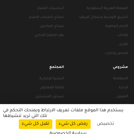
المملكة العربية السعودية
أساسيات الامتياز
الشرق الأوسط وشمال أفريقيا
نصائح لأصحاب الامتياز
الأخبار العالمية
نصائح للمانحين
لقاءات
عقد الامتياز التجاري
تقارير
قصص وتجارب
مشروعي
المجتمع
الانطلاقة
النشرة الإخبارية
الإدارة
قائمة المعارض
التمويل
تسجيل المرشحين
التراخيص والتجهيزات
يستخدم هذا الموقع ملفات تعريف الارتباط ويمنحك التحكم في
تلك التي تريد تنشيطها
تخصيص
رفض كل شيء
تقبل كل شيء
سياسات التصفح
|
سياسة الخصوصية
سياسة الخصوصية
© 2026 FRANACCESS. All rights reserved.