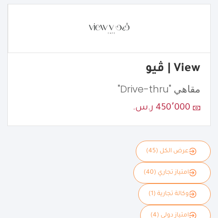
View | ڤيو
مقاهي "Drive-thru"
450٬000 ر.س.
عرض الكل (45)
امتياز تجاري (40)
وكالة تجارية (1)
امتياز دولي (4)