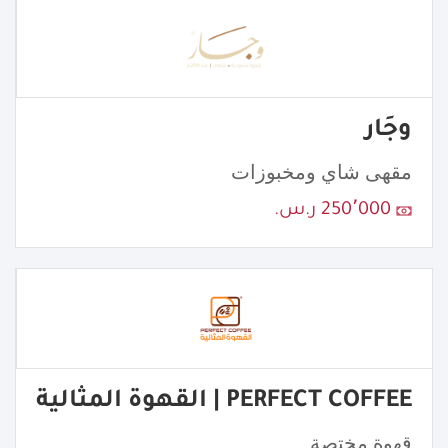
وجَار
مقهى شاي ومخبوزات
250٬000 ر.س.
PERFECT COFFEE | القهوة المثالية
قهوة مختصة