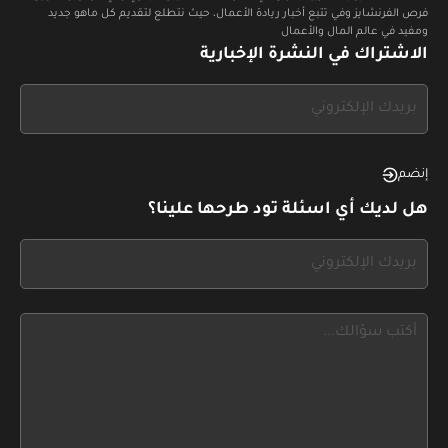
فرص الفرنشايز وفي تتبع أخبار ريادة الأعمال، حيث نتطلع لتقديم كل ماهو جديد
ومفيد في عالم المال والأعمال
الاشتراك في النشرة الإخبارية
If
you
see
this,
إنضم
leave
هل لديك أي اسئلة تود طرحها علينا؟
this
form
If
field
you
blank
see
this,
leave
this
form
field