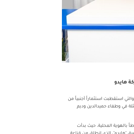
كة هايدو
التي استقطبت استثماراً أجنبياً من
ثلة في وطفاء حميدالدين وديم
اً بالهوية المحلية، حيث بدأت
 "هايدو"، الذي انطلق من قناعة