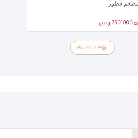
طعم فطور
750٬000 ر.س.
امتياز دولي (4)