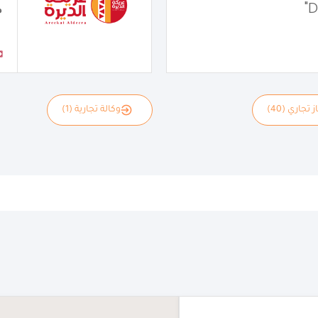
م
 تجاري (40)
وكالة تجارية (1)