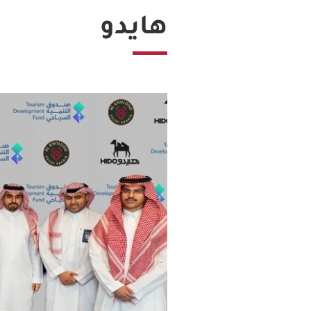
هايدو