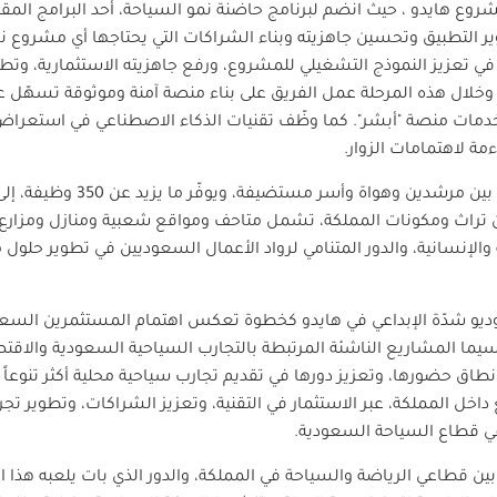
 التطبيق وتحسين جاهزيته وبناء الشراكات التي يحتاجها أي مشروع 
 تعزيز النموذج التشغيلي للمشروع، ورفع جاهزيته الاستثمارية، وتط
 وخلال هذه المرحلة عمل الفريق على بناء منصة آمنة وموثوقة تسهّل 
بخدمات منصة "أبشر". كما وظّف تقنيات الذكاء الاصطناعي في استعراض
مة لاهتمامات الزوار.
ن تراث ومكونات المملكة، تشمل متاحف ومواقع شعبية ومنازل ومزارع
ة والإنسانية، والدور المتنامي لرواد الأعمال السعوديين في تطوير حلول
وديو شدّة الإبداعي في هايدو كخطوة تعكس اهتمام المستثمرين السعود
 المشاريع الناشئة المرتبطة بالتجارب السياحية السعودية والاقتصاد
 حضورها، وتعزيز دورها في تقديم تجارب سياحية محلية أكثر تنوعاً وار
اخل المملكة، عبر الاستثمار في التقنية، وتعزيز الشراكات، وتطوير تجر
في قطاع السياحة السعودية.
ين قطاعي الرياضة والسياحة في المملكة، والدور الذي بات يلعبه هذا ال