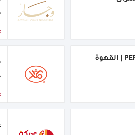
م
PERFECT COFFEE | القهوة
ف
م
ع