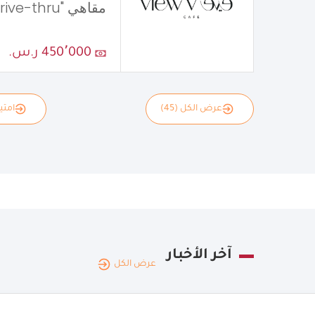
مقاهي "Drive-thru"
450٬000 ر.س.
عرض الكل (45)
امتياز
آخر الأخبار
عرض الكل