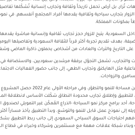
تُزار، بل أرض تحمل تاريخاً وثقافة وتجارب إنسانية تُشكّلها تفاصيل 
الزوار بتجارب سياحية وثقافية يقدمها أفراد المجتمع أنفسهم، في نم
اً بمكونات المملكة.
السعودية، يتيح للزوار حجز تجارب ثقافية وإنسانية مباشرة يقدمها أ
 بهدف تقديم تجربة أكثر قرباً للثقافة السعودية وتفاصيلها اليومية
ف على التاريخ والتراث والعادات من أشخاص يحملون ذاكرة الماضي و
ات والتجارب، تشمل التجوّل برفقة مرشدين سعوديين، والاستضافة في ا
اعلية مثل الهايكنق وتجارب الطهي، إلى جانب حضور الفعاليات الاجتماع
امري والزواجات
.
بدأت رحلة تطبيق هايدو كفكرة تبحث عن مساحة للن
للتطبيق وإطلاق تجارب محدودة النطاق شكّلت الأساس لانطلاقة المشر
أحد برامج مركز نمو السياحة -الذراع المُمكّن غير التمويلي لصندوق الت
ويله إلى نموذج عمل قابل للنمو والتوسّع، وبدأ التطبيق يأخذ مساراً أكث
وفهم احتياجات السوق السياحي السعودي إلى جانب ربط التطبيق بشكل
مية وبناء شبكة علاقات مهمة مع مستثمرين وشركاء وخبراء في قطاع ال