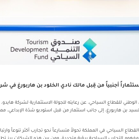
ماراً أجنبياً من قِبل مالك نادي الخلود بن هاربورغ في شر
الوطني للقطاع السياحي، عن رعايته للجولة الاستثمارية لشركة هايدو، و
سيد بن هاربورغ، إلى جانب استثمار من قبل استوديو شدّة الإبداعي، مم
طاع السياحي في المملكة تحولاً متسارعاً نحو تجارب أكثر تنوعاً وارتباط
هوم التجارب السياحية برؤية متجددة، ومن بين هذه الشركات برز تطبيق