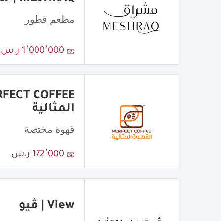
مطعم فطور
1٬000٬000 ر.س.
المثالية
قهوة مختصة
172٬000 ر.س.
View | ڤيو