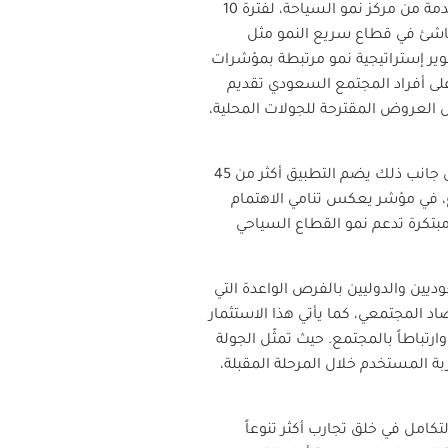
وفي عام 2025 حدثت النقلة النوعية لمشروع هايدو ، حيث انضم لبرنامج حاضنة نمو السياحة، أحد البرامج المقدمة من مركز نمو السياحة، لفترة 10
ناشئ في قطاع سريع النمو مثل
وير إستراتيجية نمو مرتبطة بمؤشرات
على أفراد المجتمع السعودي تقديم
 العروض المقترحة للجولات المحلية،
واليوم، يضم التطبيق أكثر من 1,000 ما بين مرشدين وهواة وأسر مستضيفة، ويوفّر ما يزيد عن 350 وظيفة، إلى جانب ذلك يضم التطبيق أكثر من 45
، في مؤشر يعكس تنامي الاهتمام
 مبتكرة تدعم نمو القطاع السياحي
يين والدوليين بالفرص الواعدة التي
 المجتمعي، كما يأتي هذا الاستثمار
تباطاً بالمجتمع. حيث تمثّل الجولة
بة المستخدم خلال المرحلة المقبلة،
تكامل في خلق تجارب أكثر تنوعاً