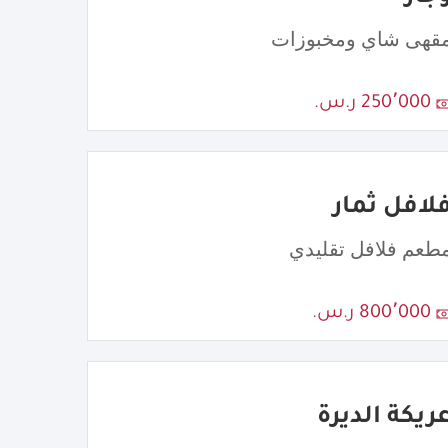
قهى شاي ومخبوزات
250٬000 ر.س.
لافل ثمار
طعم فلافل تقليدي
800٬000 ر.س.
ريكة الديرة