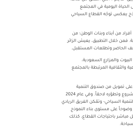
الحياة اليومية في المجتمع
وذج يعكس توجّه القطاع السياحي
فراد من أبناء وبنات الوطن؛ من
. فمن خلال التطبيق، يعيش الزائر
شغف الحاضر وتطلعات المستقبل.
لبيوت والمزارع السعودية،
ية والثقافية المرتبطة بالمجتمع
مو والتطوّر، وفي مراحله الأولى عام 2022 حصل المشروع على تمويل من صندوق التنمية
وع وتطوّره لاحقاً
.
وفي عام 2024
نمية السياحي- وتمّكن الفريق الريادي
ر وضوحاً على مستوى بناء النموذج
 مباشر باحتياجات القطاع، كذلك
سياحة.