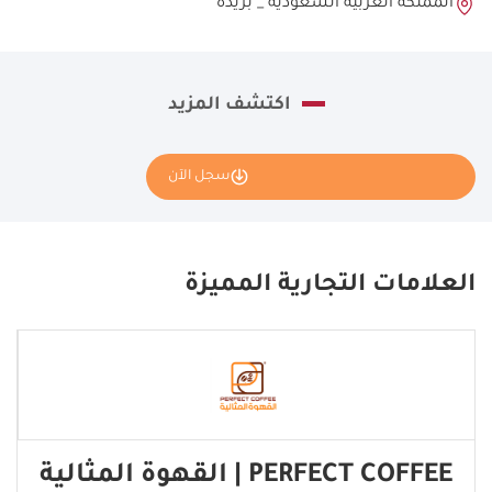
المملكة العربية السعودية _ بريدة
اكتشف المزيد
سجل الآن
نأمل تعبئة بياناتك كاملة وسنقوم بإرسال طلبك إلى مانح الامتياز
THE AREA BURGER .
العلامات التجارية المميزة
If
you
see
this,
leave
this
PERFECT COFFEE | القهوة المثالية
form