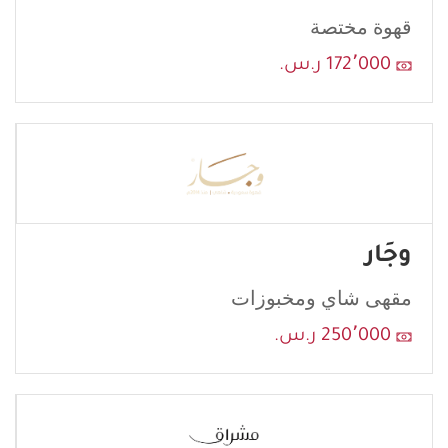
field
قهوة مختصة
blank
172٬000 ر.س.
وجَار
مقهى شاي ومخبوزات
إرسال
250٬000 ر.س.