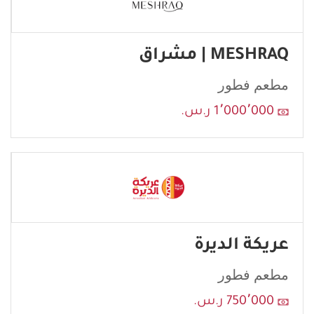
MESHRAQ | مشراق
مطعم فطور
1٬000٬000 ر.س.
عريكة الديرة
مطعم فطور
750٬000 ر.س.