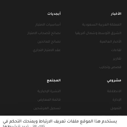
الأخبار
أبجديات
المملكة العربية السعودية
أساسيات الامتياز
الشرق الأوسط وشمال أفريقيا
نصائح لأصحاب الامتياز
الأخبار العالمية
نصائح للمانحين
لقاءات
عقد الامتياز التجاري
تقارير
قصص وتجارب
مشروعي
المجتمع
الانطلاقة
النشرة الإخبارية
الإدارة
قائمة المعارض
التمويل
تسجيل المرشحين
التراخيص والتجهيزات
يستخدم هذا الموقع ملفات تعريف الارتباط ويمنحك التحكم في