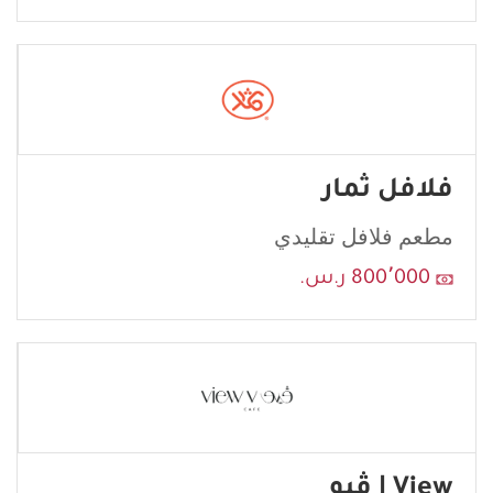
فلافل ثمار
مطعم فلافل تقليدي
800٬000 ر.س.
View | ڤيو