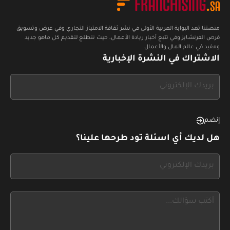
منصتنا تعد البوابة العربية الأولى في نشر ثقافة الامتياز التجاري وفي عرض وتسويق
فرص الفرنشايز وفي تتبع أخبار ريادة الأعمال، حيث نتطلع لتقديم كل ماهو جديد
ومفيد في عالم المال والأعمال
الاشتراك في النشرة الإخبارية
If
you
see
this,
إنضم
leave
هل لديك أي اسئلة تود طرحها علينا؟
this
form
If
field
you
blank
see
this,
leave
this