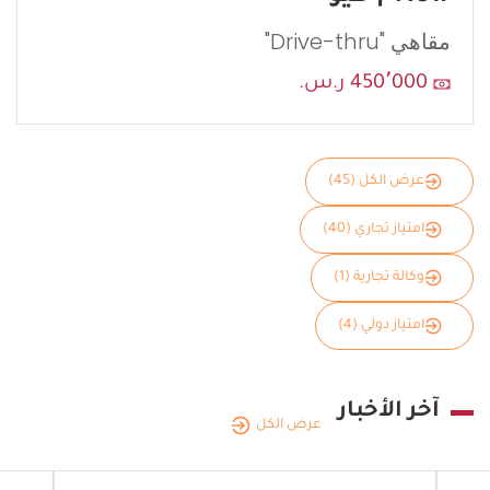
مقاهي "Drive-thru"
450٬000 ر.س.
عرض الكل (45)
امتياز تجاري (40)
وكالة تجارية (1)
امتياز دولي (4)
آخر الأخبار
عرض الكل