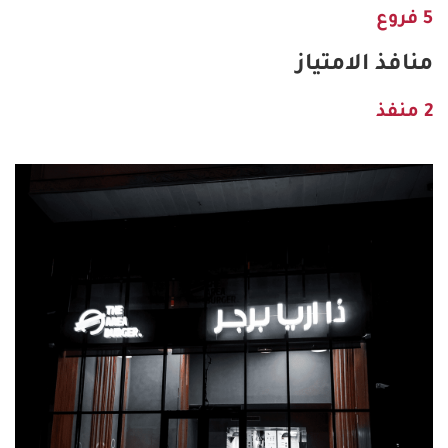
5 فروع
منافذ الامتياز
2 منفذ