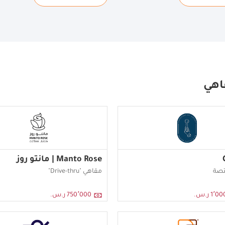
اهي
Manto Rose | مانتو روز
تصة
مقاهي "Drive-thru"
1 ر.س.
750٬000 ر.س.