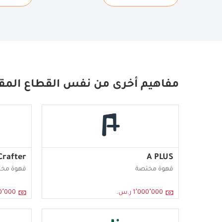
مفاهيم أخرى من نفس القطاع المق
Crafter
A PLUS
قهوة مختصة
قهوة مخ
1٬000٬000 ر.س.
٬000٬000