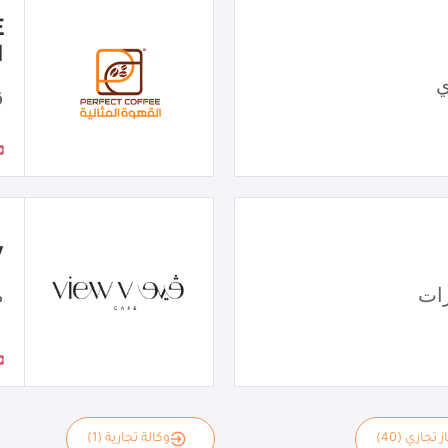
ا
ي
ق
w
ات
مق
 تجاري (40)
وكالة تجارية (1)