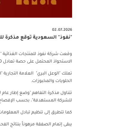
02.07.2026
"نفوذ" السعودية توقع مذكرة للاستحواذ على 70
وقعت شركة نفوذ للمنتجات الغذائية
"
ن
الاستحواذ المحتمل على حصة تعادل 70% من حصص الأخيرة، وفقا لما أعلنته على "تداول
تملك "الوعل البري" العلامة التجاري
الحلويات والمخبوزات
.
تتناول مذكرة التفاهم "وضع إطار عام لد
للشركة المستهدفة"، بحسب الإفصاح
كما تتطرق إلى تنظيم تبادل المعلومات
يبقى إتمام الصفقة مرهوناً بنتائج الفح