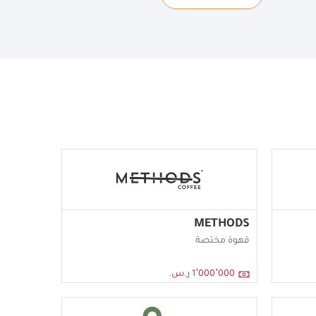
METHODS
قهوة مختصة
1٬000٬000 ر.س.