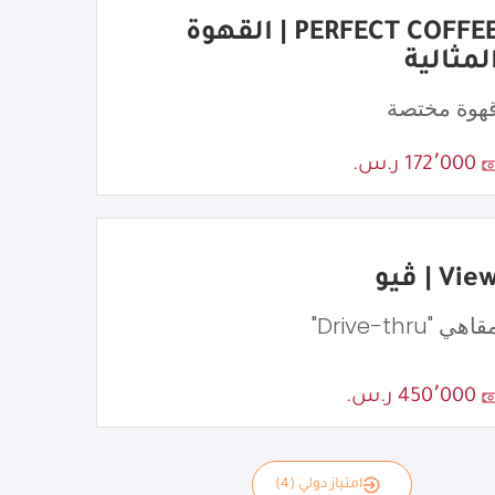
PERFECT COFFEE | القهوة
لمثالية
هوة مختصة
172٬000 ر.س.
Vie | ڤيو
اهي "Drive-thru"
450٬000 ر.س.
امتياز دولي (4)