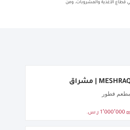
في قطاع الأغذية والمشروبات، ومن
MESHRA | مشراق
طعم فطور
1٬000٬000 ر.س.