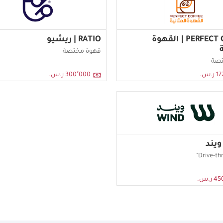
PERFECT COFFEE | القهوة
RATIO | ريشيو
ة
قهوة مختصة
تصة
.س.
300٬000 ر.س.
ر.س.