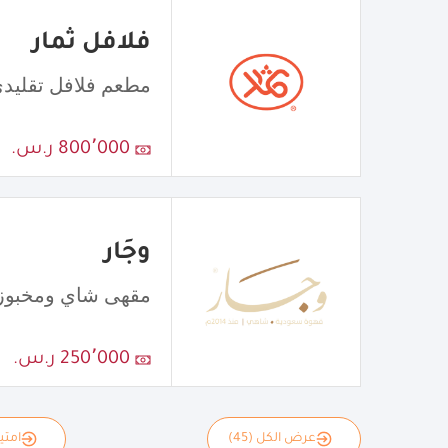
فلافل ثمار
مطعم فلافل تقليد
800٬000 ر.س.
وجَار
مقهى شاي ومخبوز
250٬000 ر.س.
عرض الكل (45)
امتياز