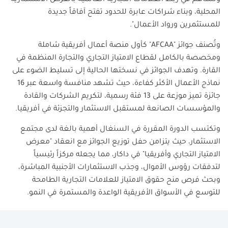
وتساهم في ربط العلامات التجارية العالمية بالفرص الاستثمارية
المحلية، وبناء شراكات عابرة للحدود تفتح آفاقاً جديدة
للمستثمرين ورواد الأعمال
".
وتُصنف جوائز
"AFCAA"
كأول منصة أعمال أفريقية شاملة
ومخصصة بالكامل لقطاع الامتياز التجاري والتجارة المنظمة في
القارة. وتهدف الجوائز في نسختها الحالية إلى تسليط الضوء على
نماذج الأعمال الأكثر كفاءة، حيث تشهد منافسة واسعة عبر 16
جائزة تميز موزعة على 13 فئة رسمية، لتكريم الشركات والقادة
والمؤسسات الصانعة لمستقبل الاستثمار والتجزئة في أفريقيا
.
وتكتسب الدورة المقررة في السنغال أهمية بالغة لدى مجتمع
الاستثمار، حيث يتزامن حفل توزيع الجوائز مع انعقاد "معرض
الامتياز التجاري وأفريقيا" في داكار، مما يجعله مركزاً رئيسياً
لتدفقات رؤوس الأموال، وجذب الاستثمارات الأجنبية المباشرة،
وبحث فرص منح حقوق الامتياز للعلامات التجارية الطامحة
للتوسع في الأسواق الأفريقية الواعدة والمستمرة في النمو
.