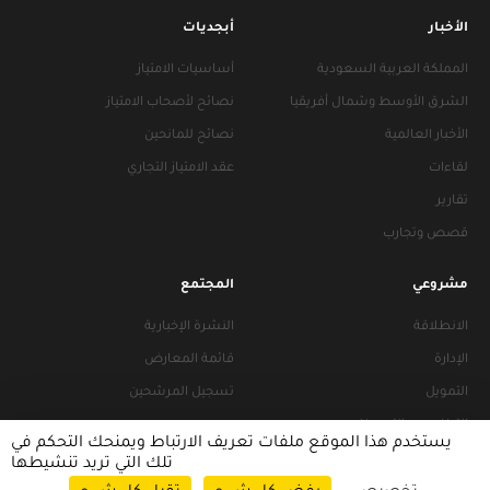
الأخبار
أبجديات
المملكة العربية السعودية
أساسيات الامتياز
الشرق الأوسط وشمال أفريقيا
نصائح لأصحاب الامتياز
الأخبار العالمية
نصائح للمانحين
لقاءات
عقد الامتياز التجاري
تقارير
قصص وتجارب
مشروعي
المجتمع
الانطلاقة
النشرة الإخبارية
الإدارة
قائمة المعارض
التمويل
تسجيل المرشحين
التراخيص والتجهيزات
يستخدم هذا الموقع ملفات تعريف الارتباط ويمنحك التحكم في
تلك التي تريد تنشيطها