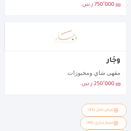
750٬000 ر.س.
وجَار
مقهى شاي ومخبوزات
250٬000 ر.س.
عرض الكل (45)
امتياز تجاري (40)