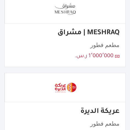
MESHRAQ | مشراق
مطعم فطور
1٬000٬000 ر.س.
عريكة الديرة
مطعم فطور