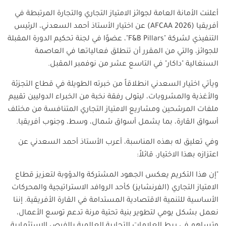
أعلنت الأمانة العامة لجوائز الامتياز التجاري والتجارة المرتبطة في
أفريقيا
(AFCAA 2026)
عن اختيار الأستاذ أحمد السعدني، الرئيس
التنفيذي لشركة
"F&B Pillars"
، عضوًا في لجنة تحكيم الدورة المقبلة
للجوائز، والتي من المقرر أن تنطلق فعالياتها في العاصمة
السنغالية "داكار" في التاسع عشر من نوفمبر المقبل
.
ويأتي اختيار السعدني انطلاقاً من خبرته الطويلة في قطاع التجزئة
والأغذية والمشروبات، ليتولى رفقة نخبة من الخبراء الدوليين تقييم
ملفات المرشحين ومشاريع الامتياز التجاري المتنافسة من مختلف
أسواق القارة، بما يشمل أسواق شمال، وسط، وجنوب أفريقيا
.
وفي تعليق له بهذه المناسبة، أعرب الأستاذ أحمد السعدني عن
اعتزازه بهذا الاختيار، قائلاً
:
"
إن هذا التكريم يعكس الجهود المشتركة والدؤوبة لتعزيز قطاع
الامتياز التجاري (الفرنشايز) كأحد الروافد الاستراتيجية والمحركات
الأساسية للتنمية الاقتصادية المستدامة في القارة الأفريقية. إننا
نعمل بشكل يومي لتطوير بنية تحتية مرنة تدعم توسع الأعمال،