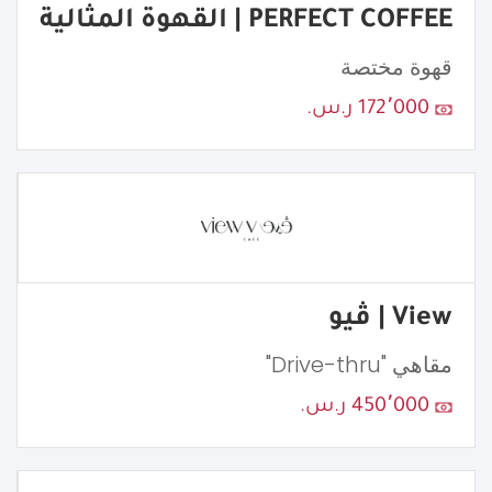
PERFECT COFFEE | القهوة المثالية
قهوة مختصة
172٬000 ر.س.
View | ڤيو
مقاهي "Drive-thru"
450٬000 ر.س.