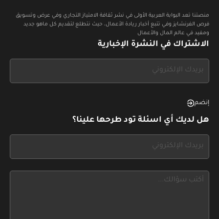
منصتنا تعد البوابة العربية الأولى في نشر ثقافة الامتياز التجاري وفي عرض وتسويق
فرص الفرنشايز وفي تتبع أخبار ريادة الأعمال، حيث نتطلع لتقديم كل ماهو جديد
ومفيد في عالم المال والأعمال
الاشتراك في النشرة الإخبارية
If
you
see
this,
إنضم
leave
هل لديك أي اسئلة تود طرحها علينا؟
this
form
If
field
you
blank
see
this,
leave
this
form