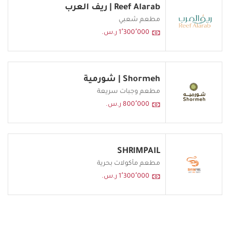
Reef Alarab | ريف العرب
مطعم شعبي
1٬300٬000 ر.س.
Shormeh | شورمية
مطعم وجبات سريعة
800٬000 ر.س.
SHRIMPAIL
مطعم مأكولات بحرية
1٬300٬000 ر.س.