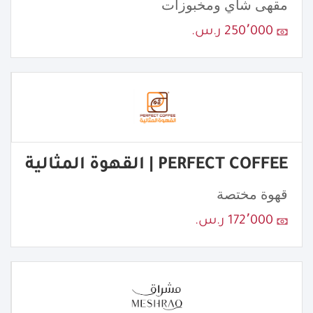
مقهى شاي ومخبوزات
250٬000 ر.س.
PERFECT COFFEE | القهوة المثالية
قهوة مختصة
172٬000 ر.س.