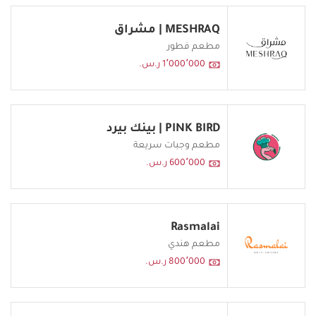
MESHRAQ | مشراق
مطعم فطور
1٬000٬000 ر.س.
PINK BIRD | بينك بيرد
مطعم وجبات سريعة
600٬000 ر.س.
Rasmalai
مطعم هندي
800٬000 ر.س.