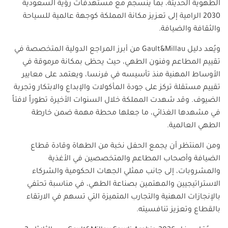
الطهوية الحديثة، بما ينسجم مع مستهدفات رؤية السعودية
2030 الرامية إلى تعزيز مكانة المملكة كوجهة عالمية للسياحة
والثقافة والضيافة
.
ويُعد دليل
Gault&Millau
من أبرز المراجع الدولية المتخصصة في
تقييم المطاعم وفنون الطهي، حيث يحظى بمكانة مرموقة في
الأوساط المهنية منذ تأسيسه في فرنسا، ويعتمد على معايير
تقييم مستقلة تركز على جودة المأكولات والإبداع والابتكار وتجربة
الضيوف. وقد شهدت المملكة خلال السنوات الأخيرة تطوراً لافتاً
في مشهدها الغذائي، ما جعلها محطة مهمة ضمن خارطة
الطهي العالمية
.
ومن المنتظر أن يجمع الحفل نخبة من الطهاة وقادة قطاع
الضيافة وأصحاب المطاعم والمتخصصين في الأغذية
والمشروبات، إلى جانب ممثلي الجهات الحكومية والشركاء
الاستراتيجيين والمهتمين بصناعة الطهي، في مناسبة تحتفي
بالإنجازات المهنية والتجارب المتميزة التي تسهم في الارتقاء
بالقطاع وتعزيز تنافسيته
.