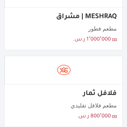
MESHRAQ | مشراق
مطعم فطور
1٬000٬000 ر.س.
فلافل ثمار
مطعم فلافل تقليدي
800٬000 ر.س.