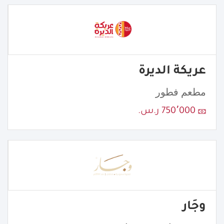
عريكة الديرة
مطعم فطور
750٬000 ر.س.
وجَار