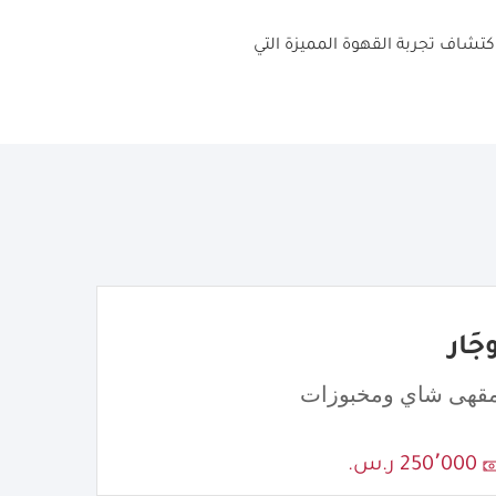
لجديد في حي الملقا بالرياض حيث سيكون الافتتاح يوم الخميس 13نوفمبر ، واكتشاف تجربة القهوة المميزة التي
جَار
قهى شاي ومخبوزات
250٬000 ر.س.