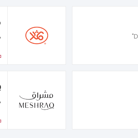
ف
م
Q
م