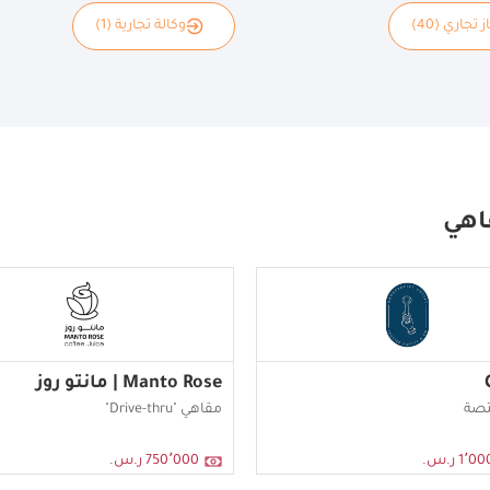
 تجاري (40)
وكالة تجارية (1)
اهي
Manto Rose | مانتو روز
تصة
مقاهي "Drive-thru"
1 ر.س.
750٬000 ر.س.