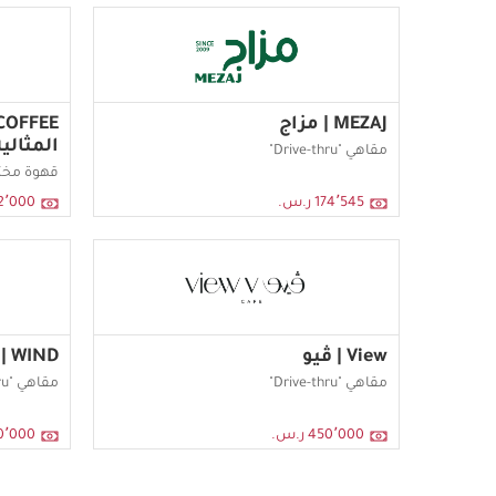
MEZAJ | مزاج
المثالي
مقاهي "Drive-thru"
قهوة مخ
174٬545 ر.س.
172٬000 ر
View | ڤيو
WIND | ويند
مقاهي "Drive-thru"
مقاهي "Drive-thru"
450٬000 ر.س.
450٬000 