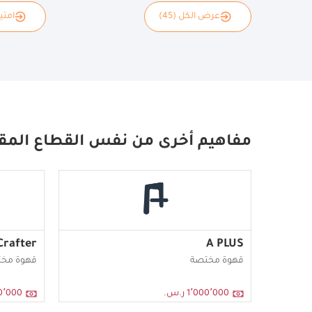
عرض الكل (45)
امتياز
مفاهيم أخرى من نفس القطاع المق
Crafter
A PLUS
قهوة مختصة
قهوة مخ
1٬000٬000 ر.س.
٬000٬000