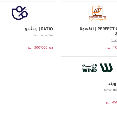
PERFECT COFFEE | القهوة
RATIO | ريشيو
ة
قهوة مختصة
تصة
.س.
300٬000 ر.س.
ر.س.