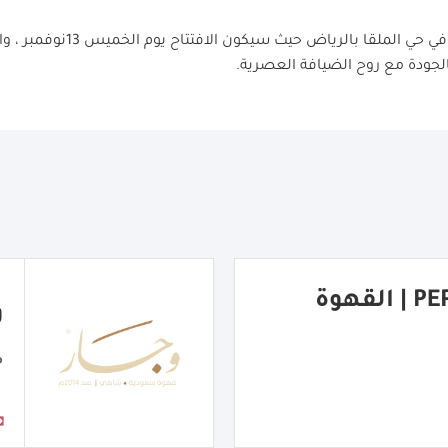
ودعت إدارة "قاف" لزيارة فرعها ا
لجودة مع روح الضيافة العصرية
.
PERFECT COFFEE | القهوة
و
م