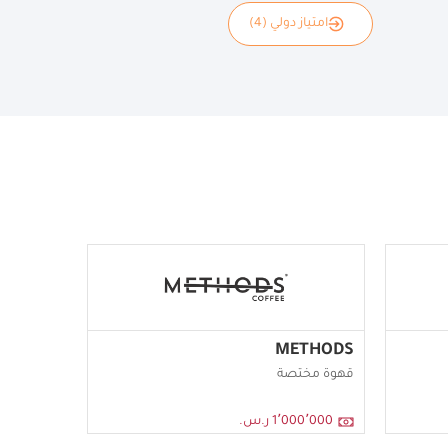
امتياز دولي (4)
METHODS
قهوة مختصة
1٬000٬000 ر.س.