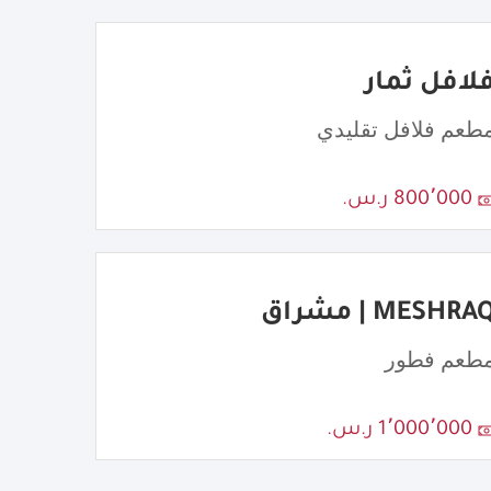
لافل ثمار
طعم فلافل تقليدي
800٬000 ر.س.
MESHRA | مشراق
طعم فطور
1٬000٬000 ر.س.