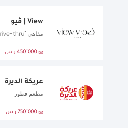
View | ڤيو
مقاهي "Drive-thru"
450٬000 ر.س.
عريكة الديرة
مطعم فطور
750٬000 ر.س.