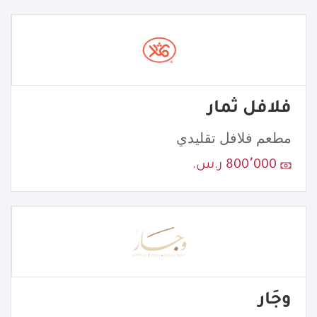
فلافل ثمار
مطعم فلافل تقليدي
800٬000 ر.س.
وجَار