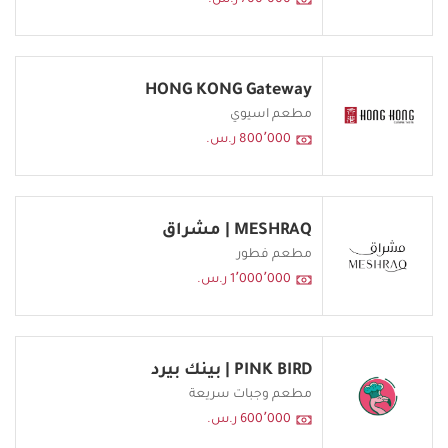
700٬000 ر.س.
HONG KONG Gateway
مطعم اسيوي
800٬000 ر.س.
MESHRAQ | مشراق
مطعم فطور
1٬000٬000 ر.س.
PINK BIRD | بينك بيرد
مطعم وجبات سريعة
600٬000 ر.س.