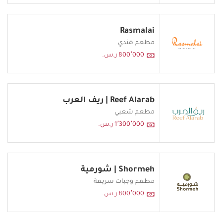
Rasmalai
مطعم هندي
800٬000 ر.س.
Reef Alarab | ريف العرب
مطعم شعبي
1٬300٬000 ر.س.
Shormeh | شورمية
مطعم وجبات سريعة
800٬000 ر.س.