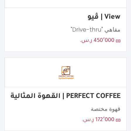
View | ڤيو
مقاهي "Drive-thru"
450٬000 ر.س.
PERFECT COFFEE | القهوة المثالية
قهوة مختصة
172٬000 ر.س.