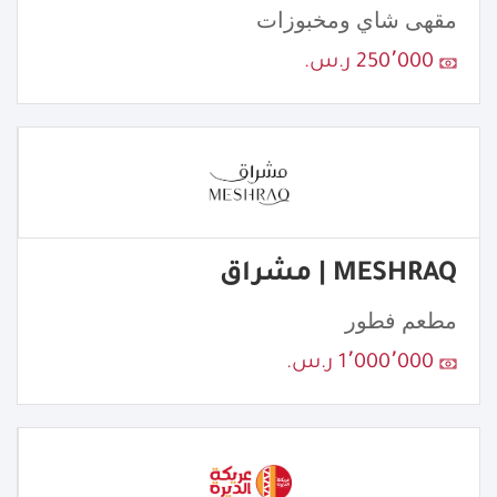
مقهى شاي ومخبوزات
250٬000 ر.س.
MESHRAQ | مشراق
مطعم فطور
1٬000٬000 ر.س.