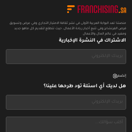
منصتنا تعد البوابة العربية الأولى في نشر ثقافة الامتياز التجاري وفي عرض وتسويق
فرص الفرنشايز وفي تتبع أخبار ريادة الأعمال، حيث نتطلع لتقديم كل ماهو جديد
ومفيد في عالم المال والأعمال
الاشتراك في النشرة الإخبارية
If
you
see
this,
إنضم
leave
هل لديك أي اسئلة تود طرحها علينا؟
this
form
If
field
you
blank
see
this,
leave