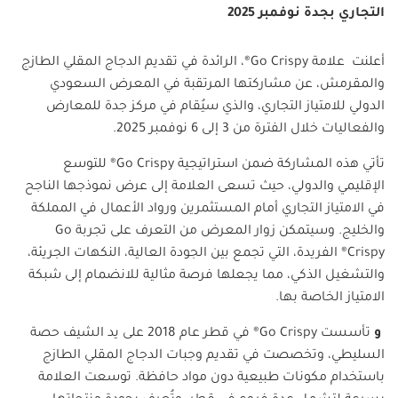
التجاري بجدة نوفمبر 2025
أعلنت علامة
Go Crispy®
، الرائدة في تقديم الدجاج المقلي الطازج
والمقرمش، عن مشاركتها المرتقبة في المعرض السعودي
الدولي للامتياز التجاري، والذي سيُقام في مركز جدة للمعارض
والفعاليات خلال الفترة من
3
إلى 6 نوفمبر 2025
.
تأتي هذه المشاركة ضمن استراتيجية
Go Crispy®
للتوسع
الإقليمي والدولي، حيث تسعى العلامة إلى عرض نموذجها الناجح
في الامتياز التجاري أمام المستثمرين ورواد الأعمال في المملكة
والخليج. وسيتمكن زوار المعرض من التعرف على تجربة
Go
Crispy®
الفريدة، التي تجمع بين الجودة العالية، النكهات الجريئة،
والتشغيل الذكي، مما يجعلها فرصة مثالية للانضمام إلى شبكة
الامتياز الخاصة بها
.
و
تأسست
Go Crispy®
في قطر عام 2018 على يد الشيف حصة
السليطي، وتخصصت في تقديم وجبات الدجاج المقلي الطازج
باستخدام مكونات طبيعية دون مواد حافظة. توسعت العلامة