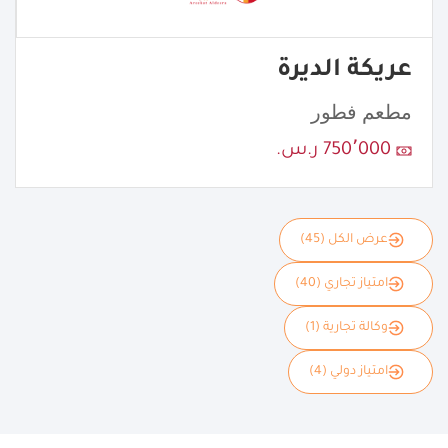
عريكة الديرة
مطعم فطور
750٬000 ر.س.
عرض الكل (45)
امتياز تجاري (40)
وكالة تجارية (1)
امتياز دولي (4)