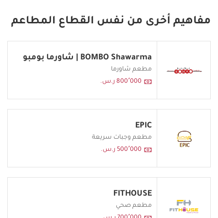
مفاهيم أخرى من نفس القطاع المطاعم
BOMBO Shawarma | شاورما بومبو
مطعم شاورما
800٬000 ر.س.
EPIC
مطعم وجبات سريعة
500٬000 ر.س.
FITHOUSE
مطعم صحي