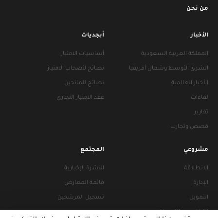
من نحن
الأخبار
أبجديات
المملكة العربية السعودية
أساسيات الامتياز
الشرق الأوسط وشمال أفريقيا
نصائح لأصحاب الامتياز
الأخبار العالمية
نصائح للمانحين
لقاءات
عقد الامتياز التجاري
تقارير
قصص وتجارب
مشروعي
المجتمع
الانطلاقة
النشرة الإخبارية
الإدارة
قائمة المعارض
التمويل
تسجيل المرشحين
التراخيص والتجهيزات