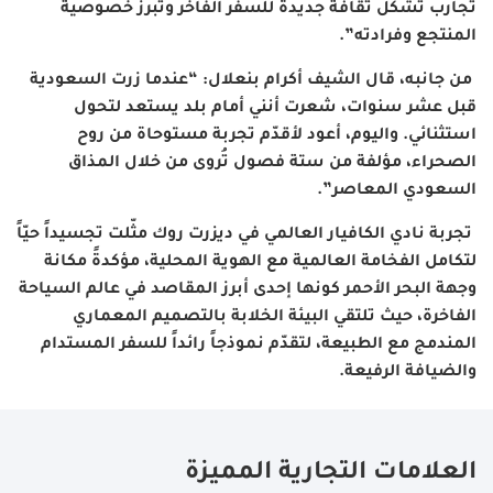
تجارب تُشكّل ثقافة جديدة للسفر الفاخر وتُبرز خصوصية
المنتجع وفرادته”.
من جانبه، قال الشيف أكرام بنعلال: “عندما زرت السعودية
قبل عشر سنوات، شعرت أنني أمام بلد يستعد لتحول
استثنائي. واليوم، أعود لأقدّم تجربة مستوحاة من روح
الصحراء، مؤلفة من ستة فصول تُروى من خلال المذاق
السعودي المعاصر”.
تجربة نادي الكافيار العالمي في ديزرت روك مثّلت تجسيداً حيّاً
لتكامل الفخامة العالمية مع الهوية المحلية، مؤكدةً مكانة
وجهة البحر الأحمر كونها إحدى أبرز المقاصد في عالم السياحة
الفاخرة، حيث تلتقي البيئة الخلابة بالتصميم المعماري
المندمج مع الطبيعة، لتقدّم نموذجاً رائداً للسفر المستدام
والضيافة الرفيعة.
العلامات التجارية المميزة