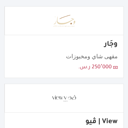
وجَار
مقهى شاي ومخبوزات
250٬000 ر.س.
View | ڤيو