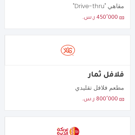
مقاهي "Drive-thru"
450٬000 ر.س.
فلافل ثمار
مطعم فلافل تقليدي
800٬000 ر.س.