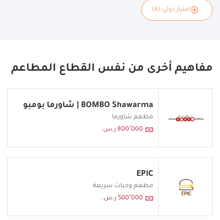
امتياز دولي (4)
مفاهيم أخرى من نفس القطاع المطاعم
BOMBO Shawarma | شاورما بومبو
مطعم شاورما
800٬000 ر.س.
EPIC
مطعم وجبات سريعة
500٬000 ر.س.