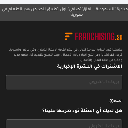
لسعودية... آفاق
"تصافي" أول تطبيق للحد من هدر الطعام في
اختتام 
سورية
منصتنا تعد البوابة العربية الأولى في نشر ثقافة الامتياز التجاري وفي عرض وتسويق
فرص الفرنشايز وفي تتبع أخبار ريادة الأعمال، حيث نتطلع لتقديم كل ماهو جديد
ومفيد في عالم المال والأعمال
الاشتراك في النشرة الإخبارية
If
you
see
this,
إنضم
leave
هل لديك أي اسئلة تود طرحها علينا؟
this
form
If