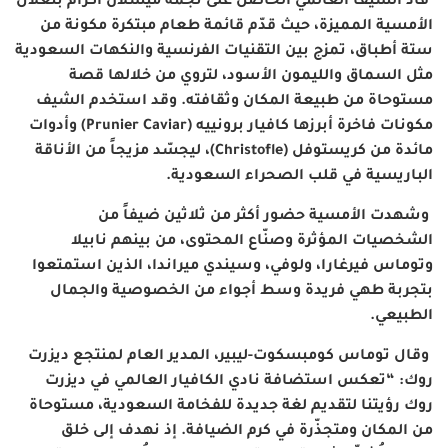
قاد الشيف العالمي الحاصل على نجمة ميشلان أكرام بنعلال
الأمسية المميزة، حيث قدّم قائمة طعام مبتكرة مكونة من
ستة أطباق، تمزج بين التقنيات الفرنسية والنكهات السعودية
مثل السماق والليمون الأسود، لتروي من خلالها قصة
مستوحاة من طبيعة المكان وثقافته. وقد استخدم الشيف
مكونات فاخرة أبرزها كافيار برونييه (
Prunier Caviar
) وأدوات
مائدة من كريستوفل (
Christofle
)، ليجسّد مزيجاً من الأناقة
الباريسية في قلب الصحراء السعودية.
وشهدت الأمسية حضور أكثر من ثلاثين ضيفاً من
الشخصيات المؤثرة وصنّاع المحتوى، من بينهم نابيلا
وتوماس فيرغارا، ولوفي، وسيندي ميراندا، الذين استمتعوا
بتجربة طهي فريدة وسط أجواء من الخصوصية والجمال
الطبيعي.
وقال توماس كومبسكوت-ليبير، المدير العام لمنتجع ديزرت
روك: “تعكس استضافة نادي الكافيار العالمي في ديزرت
روك رؤيتنا لتقديم لغة جديدة للفخامة السعودية، مستوحاة
من المكان ومتجذّرة في كرم الضيافة. إذ نهدف إلى خلق