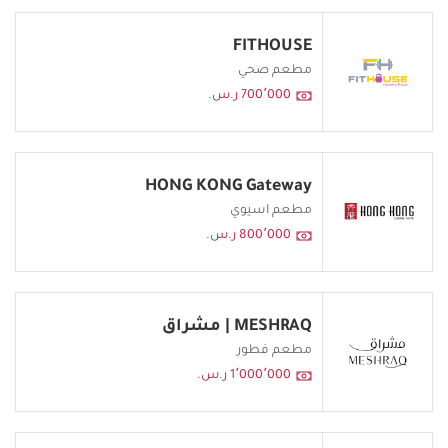
FITHOUSE
مطعم صحي
700٬000 ر.س.
HONG KONG Gateway
مطعم اسيوي
800٬000 ر.س.
MESHRAQ | مشراق
مطعم فطور
1٬000٬000 ر.س.