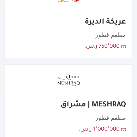
عريكة الديرة
مطعم فطور
750٬000 ر.س.
MESHRAQ | مشراق
مطعم فطور
1٬000٬000 ر.س.