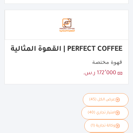
PERFECT COFFEE | القهوة المثالية
قهوة مختصة
172٬000 ر.س.
عرض الكل (45)
امتياز تجاري (40)
وكالة تجارية (1)