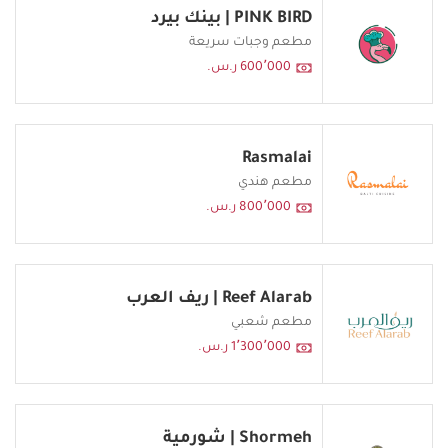
PINK BIRD | بينك بيرد
مطعم وجبات سريعة
600٬000 ر.س.
Rasmalai
مطعم هندي
800٬000 ر.س.
Reef Alarab | ريف العرب
مطعم شعبي
1٬300٬000 ر.س.
Shormeh | شورمية