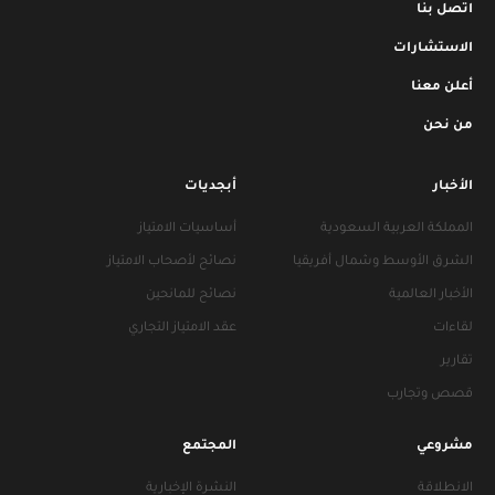
اتصل بنا
الاستشارات
أعلن معنا
من نحن
الأخبار
أبجديات
المملكة العربية السعودية
أساسيات الامتياز
الشرق الأوسط وشمال أفريقيا
نصائح لأصحاب الامتياز
الأخبار العالمية
نصائح للمانحين
لقاءات
عقد الامتياز التجاري
تقارير
قصص وتجارب
مشروعي
المجتمع
الانطلاقة
النشرة الإخبارية