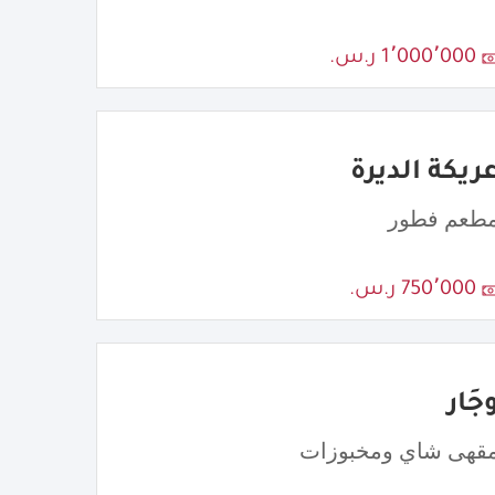
1٬000٬000 ر.س.
ريكة الديرة
طعم فطور
750٬000 ر.س.
جَار
قهى شاي ومخبوزات