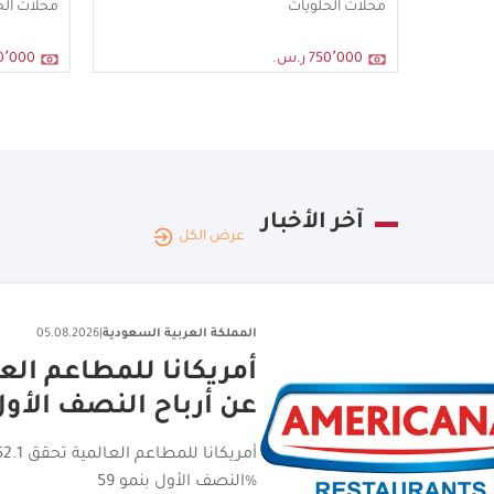
محلات الحلويات
محلات الح
750٬000 ر.س.
400٬000 
آخر الأخبار
عرض الكل
المملكة العربية السعودية
|
05.08.2026
اختتام جولة الامتياز ا
تجارية مانحة