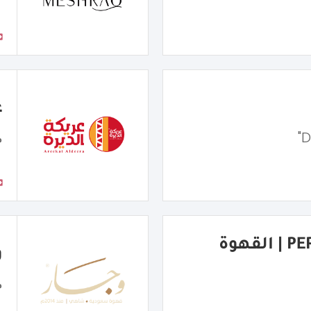
ع
م
PERFECT COFFEE | القهوة
و
م