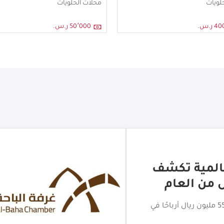
لويات
محلات الحلويات
ر.س.
50٬000 ر.س.
لتجاري بالباحة
اختتام جولة الامتياز التجاري بالباحة بمشاركة أكثر من 20 علامة