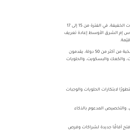
يُقام معرض آي إس إم الشرق الأوسط 2025، المعرض التجاري الرائد في المنطقة في مجال الحلويات والوجبات الخفيفة، في الفترة من 15 إلى 17
 آي إس إم الشرق الأوسط إعادة تعريف
يّمة.
من المتوقع أن تكون نسخة هذا العام أكبر وأكثر حيوية من أي وقت مضى، بمشاركة أكثر من 500 عارض من النخبة من أكثر من 50 دولة، يقدمون
ات، والكعك والبسكويت، والحلويات
 2025 عرضًا متطورًا لابتكارات الحلويات والوجبات
، والتخصيص المدعوم بالذكاء
 وافتح آفاقًا جديدة لشراكات وفرص