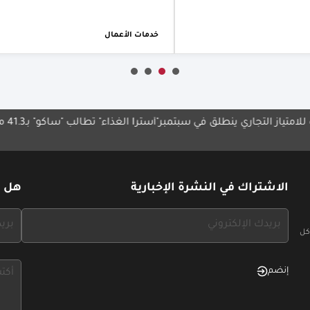
خدمات الأعمال
جاري ينطلق في سبتمبر
"أسترا الغذاء" تطالب "ساكو" بـ41.3 مليون ريال
نا
با
الاشتراك في النشرة الإخبارية
هل ل
If
If
you
you
كل
see
see
this,
this,
إنضم
leave
leave
this
this