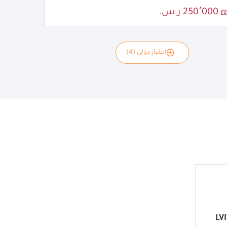
250٬000 ر.س.
امتياز دولي (4)
LV