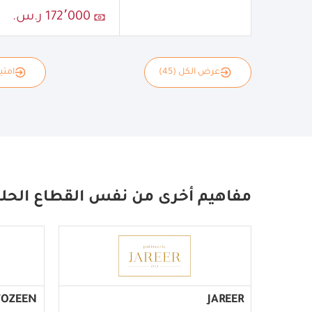
172٬000 ر.س.
عرض الكل (45)
امتياز
مفاهيم أخرى من نفس القطاع الحل
TOZEEN
JAREER