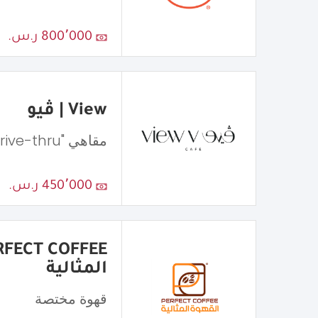
800٬000 ر.س.
View | ڤيو
مقاهي "Drive-thru"
450٬000 ر.س.
المثالية
قهوة مختصة