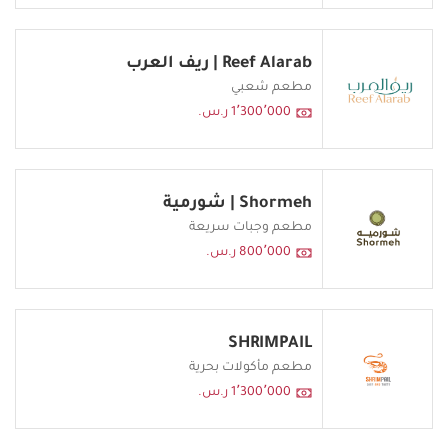
Reef Alarab | ريف العرب
مطعم شعبي
1٬300٬000 ر.س.
Shormeh | شورمية
مطعم وجبات سريعة
800٬000 ر.س.
SHRIMPAIL
مطعم مأكولات بحرية
1٬300٬000 ر.س.