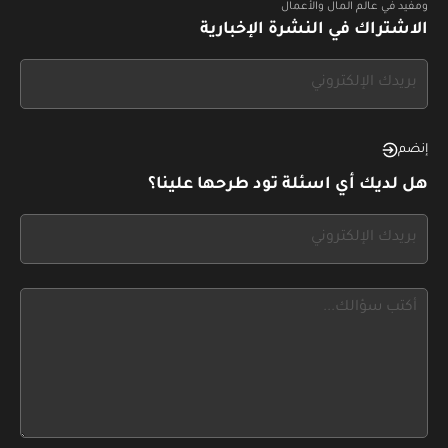
ومفيد في عالم المال والأعمال
الاشتراك في النشرة الإخبارية
If
you
see
this,
إنضم
leave
هل لديك أي اسئلة تود طرحها علينا؟
this
form
If
field
you
blank
see
this,
leave
this
form
field
blank