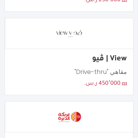
250٬000 ر.س.
View | ڤيو
مقاهي "Drive-thru"
450٬000 ر.س.