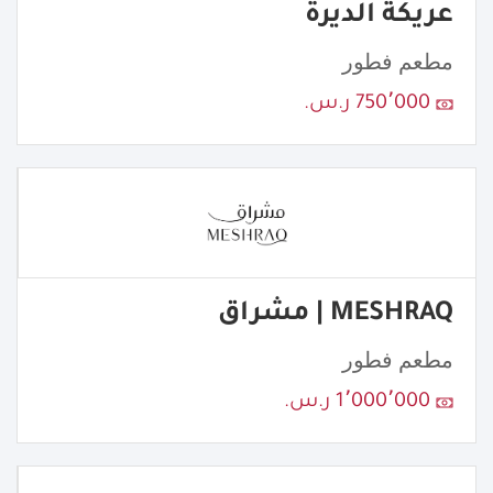
عريكة الديرة
مطعم فطور
750٬000 ر.س.
MESHRAQ | مشراق
مطعم فطور
1٬000٬000 ر.س.