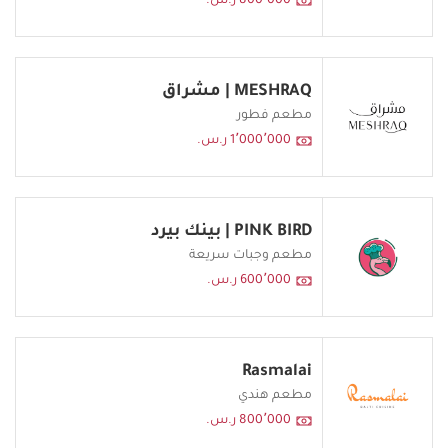
800٬000 ر.س.
MESHRAQ | مشراق
مطعم فطور
1٬000٬000 ر.س.
PINK BIRD | بينك بيرد
مطعم وجبات سريعة
600٬000 ر.س.
Rasmalai
مطعم هندي
800٬000 ر.س.