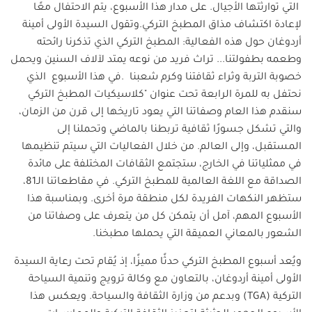
التي توارثتها الأجيال
.
على مدار هذا الأسبوع، يتم الاحتفال معًا
لإعادة اكتشاف مذاق المطبخ التركي
.
وتقول السيدة الأولى أمينة
أردوغان حول هذه الفعالية: المطبخ التركي الذي تذكرنا رائحته
وطعمه بطفولتنا
...
تراث فريد من نوعه يمتد لآلاف السنين ويحمل
خصوبة التربة وثراء ثقافتنا وكرم شعبنا .في هذا الأسبوع الذي
نحتفل به للمرة الرابعة تحت عنوان "كلاسيكيات المطبخ التركي
سنقدم هذا العام وصفاتنا التي يعود تاريخها إلى قرن من الزمان،
والتي تشكل جسورًا ثقافية تربطنا بالماضي وتحملنا إلى
المستقبل، وإلى العالم
.
من خلال الفعاليات التي سيتم تنظيمها
في ممثلياتنا في الخارج، ستجتمع الثقافات المختلفة على مائدة
الصداقة مع اللغة العالمية للمطبخ التركي
.
في مقاطعاتنا الـ81،
ستظهر النكهات الفريدة لكل منطقة مرة أخرى
.
وبمناسبة هذا
الأسبوع المهم، آمل أن يتمكن كل من يتعرف على وصفاتنا من
الشعور بالمعاني العميقة التي يحملها مطبخنا
.
ويُعد أسبوع المطبخ التركي حدثًا مميزًا، إذ يُقام تحت رعاية السيدة
الأولى أمينة أردوغان، بالتعاون مع وكالة ترويج وتنمية السياحة
التركية
(TGA)
وبدعم من وزارة الثقافة والسياحة. ويعكس هذا