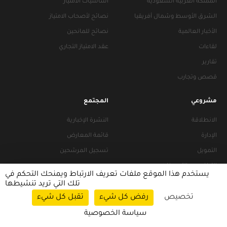
المملكة العربية السعودية
أساسيات الامتياز
الشرق الأوسط وشمال أفريقيا
نصائح لأصحاب الامتياز
الأخبار العالمية
نصائح للمانحين
لقاءات
عقد الامتياز التجاري
تقارير
قصص وتجارب
مشروعي
المجتمع
الانطلاقة
النشرة الإخبارية
الإدارة
قائمة المعارض
التمويل
تسجيل المرشحين
التراخيص والتجهيزات
يستخدم هذا الموقع ملفات تعريف الارتباط ويمنحك التحكم في
تلك التي تريد تنشيطها
تخصيص
رفض كل شيء
تقبل كل شيء
سياسات التصفح
|
سياسة الخصوصية
سياسة الخصوصية
© 2026 FRANACCESS. All rights reserved.